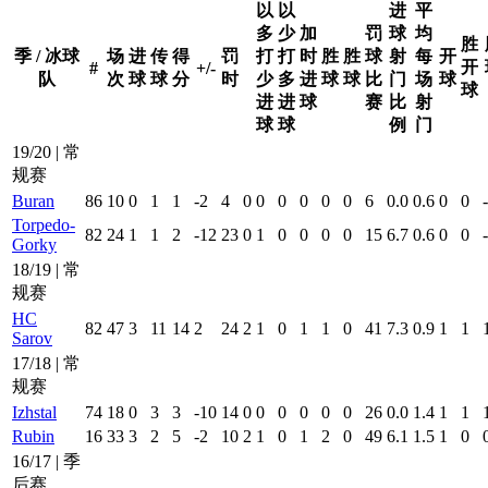
以
以
进
平
多
少
加
罚
球
均
胜
季 / 冰球
场
进
传
得
罚
打
打
时
胜
胜
球
射
每
开
开
#
+/-
队
次
球
球
分
时
少
多
进
球
球
比
门
场
球
球
进
进
球
赛
比
射
球
球
例
门
19/20 | 常
规赛
Buran
86
10
0
1
1
-2
4
0
0
0
0
0
0
6
0.0
0.6
0
0
-
Torpedo-
82
24
1
1
2
-12
23
0
1
0
0
0
0
15
6.7
0.6
0
0
-
Gorky
18/19 | 常
规赛
HC
82
47
3
11
14
2
24
2
1
0
1
1
0
41
7.3
0.9
1
1
Sarov
17/18 | 常
规赛
Izhstal
74
18
0
3
3
-10
14
0
0
0
0
0
0
26
0.0
1.4
1
1
Rubin
16
33
3
2
5
-2
10
2
1
0
1
2
0
49
6.1
1.5
1
0
16/17 | 季
后赛