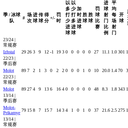
以
以
进
平
多
少
加
罚
球
均
季 / 冰球
场
进
传
得
罚
打
打
时
胜
胜
球
射
每
开
#
+/-
队
次
球
球
分
时
少
多
进
球
球
比
门
场
球
进
进
球
赛
比
射
球
球
例
门
23/24 |
常规赛
Izhstal
29
26
3
9
12
-1
19
3
0
0
0
0
0
27
11.1
1.0
301
22/23 |
季后赛
Molot
89
7
2
1
3
0
2
2
0
0
0
1
0
10
20.0
1.4
70
22/23 |
常规赛
Molot
89
27
4
9
13
6
16
4
0
0
0
0
0
48
8.3
1.8
343
13/14 |
季后赛
Molot-
79
15
8
7
15
7
14
3
4
1
0
1
0
37
21.6
2.5
275
Prikamye
13/14 |
常规赛