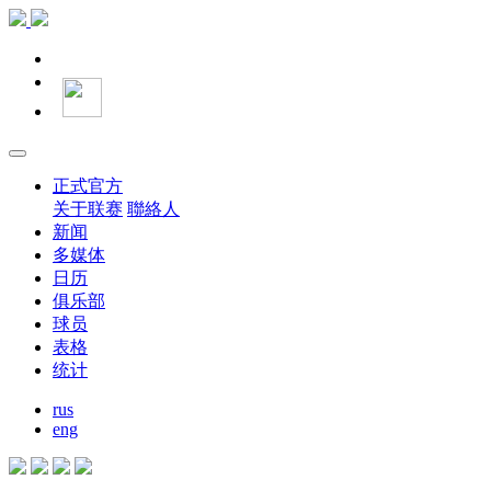
正式官方
关于联赛
聯絡人
新闻
多媒体
日历
俱乐部
球员
表格
统计
rus
eng