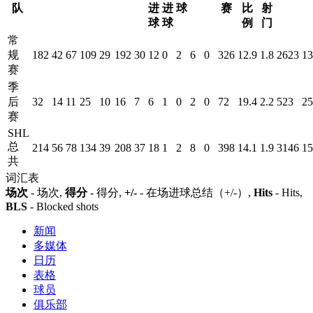
队
进
进
球
赛
比
射
球
球
例
门
常
规
182
42
67
109
29
192
30
12
0
2
6
0
326
12.9
1.8
2623
13
赛
季
后
32
14
11
25
10
16
7
6
1
0
2
0
72
19.4
2.2
523
25
赛
SHL
总
214
56
78
134
39
208
37
18
1
2
8
0
398
14.1
1.9
3146
15
共
词汇表
场次
- 场次,
得分
- 得分,
+/-
- 在场进球总结（+/-）,
Hits
- Hits,
BLS
- Blocked shots
新闻
多媒体
日历
表格
球员
俱乐部