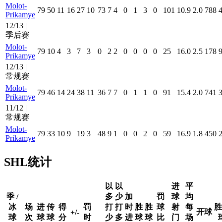
Molot-
79
50
11
16
27
10
73
7
4
0
1
3
0
101
10.9
2.0
788
Prikamye
12/13 |
季后赛
Molot-
79
10
4
3
7
3
0
2
2
0
0
0
0
25
16.0
2.5
178
Prikamye
12/13 |
常规赛
Molot-
79
46
14
24
38
11
36
7
7
0
1
1
0
91
15.4
2.0
741
Prikamye
11/12 |
常规赛
Molot-
79
33
10
9
19
3
48
9
1
0
0
2
0
59
16.9
1.8
450
Prikamye
SHL统计
以
以
进
平
季 /
多
少
加
罚
球
均
冰
场
进
传
得
罚
打
打
时
胜
胜
球
射
每
胜
开球
+/-
球
次
球
球
分
时
少
多
进
球
球
比
门
场