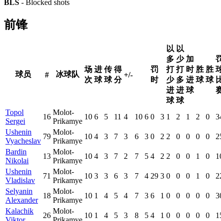
BLS
- Blocked shots
前锋
以
以
多
少
加
场
进
传
得
罚
打
打
时
胜
胜
球员
冰球队
#
+/-
次
球
球
分
时
少
多
进
球
球
进
进
球
球
球
Topol
Molot-
16
10
6
5
11
4
10
6
0
3
1
2
1
2
0
3
Sergei
Prikamye
Ushenin
Molot-
79
10
4
3
7
3
6
3
0
2
2
0
0
0
0
2
Vyacheslav
Prikamye
Bardin
Molot-
13
10
4
3
7
2
7
5
4
2
2
0
0
1
0
1
Nikolai
Prikamye
Ushenin
Molot-
71
10
3
3
6
3
7
4
29
3
0
0
0
1
0
2
Vladislav
Prikamye
Selyanin
Molot-
18
10
1
4
5
4
7
3
6
1
0
0
0
0
0
3
Alexander
Prikamye
Kalachik
Molot-
26
10
1
4
5
3
8
5
4
1
0
0
0
0
0
1
Viktor
Prikamye