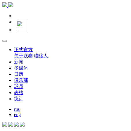
正式官方
关于联赛
聯絡人
新闻
多媒体
日历
俱乐部
球员
表格
统计
rus
eng