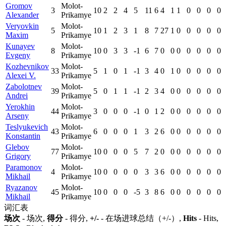
Gromov
Molot-
3
10
2
2
4
5
11
6
4
1
1
0
0
0
0
Alexander
Prikamye
Veryovkin
Molot-
5
10
1
2
3
1
8
7
27
1
0
0
0
0
0
Maxim
Prikamye
Kunayev
Molot-
8
10
0
3
3
-1
6
7
0
0
0
0
0
0
0
Evgeny
Prikamye
Kozhevnikov
Molot-
33
5
1
0
1
-1
3
4
0
1
0
0
0
0
0
Alexei V.
Prikamye
Zabolotnev
Molot-
39
5
0
1
1
-1
2
3
4
0
0
0
0
0
0
Andrei
Prikamye
Yerokhin
Molot-
44
3
0
0
0
-1
0
1
2
0
0
0
0
0
0
Arseny
Prikamye
Teslyukevich
Molot-
43
6
0
0
0
1
3
2
6
0
0
0
0
0
0
Konstantin
Prikamye
Glebov
Molot-
77
10
0
0
0
5
7
2
0
0
0
0
0
0
0
Grigory
Prikamye
Paramonov
Molot-
4
10
0
0
0
0
3
3
6
0
0
0
0
0
0
Mikhail
Prikamye
Ryazanov
Molot-
45
10
0
0
0
-5
3
8
6
0
0
0
0
0
0
Mikhail
Prikamye
词汇表
场次
- 场次,
得分
- 得分,
+/-
- 在场进球总结（+/-）,
Hits
- Hits,