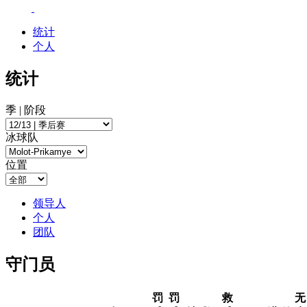
统计
个人
统计
季 | 阶段
冰球队
位置
领导人
个人
团队
守门员
罚
罚
救
无