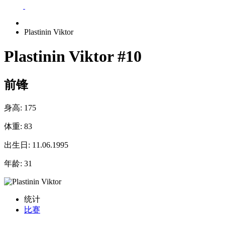
Plastinin Viktor
Plastinin Viktor
#10
前锋
身高:
175
体重:
83
出生日:
11.06.1995
年龄:
31
统计
比赛