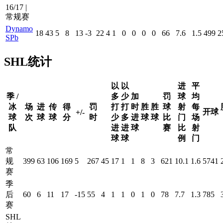
16/17 |
常规赛
Dynamo
18
43
5
8
13
-3
22
4
1
0
0
0
0
66
7.6
1.5
499
2
SPb
SHL统计
以
以
进
平
季 /
多
少
加
罚
球
均
冰
场
进
传
得
罚
打
打
时
胜
胜
球
射
每
开球
+/-
球
次
球
球
分
时
少
多
进
球
球
比
门
场
队
进
进
球
赛
比
射
球
球
例
门
常
规
399
63
106
169
5
267
45
17
1
1
8
3
621
10.1
1.6
5741
赛
季
后
60
6
11
17
-15
55
4
1
1
0
1
0
78
7.7
1.3
785
赛
SHL