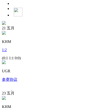
21
五月
KHM
1
:
2
(0:1 1:1 0:0)
UGR
参赛协议
23
五月
KHM