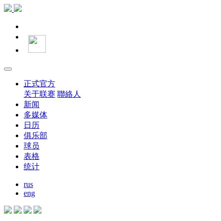
正式官方
关于联赛
聯絡人
新闻
多媒体
日历
俱乐部
球员
表格
统计
rus
eng