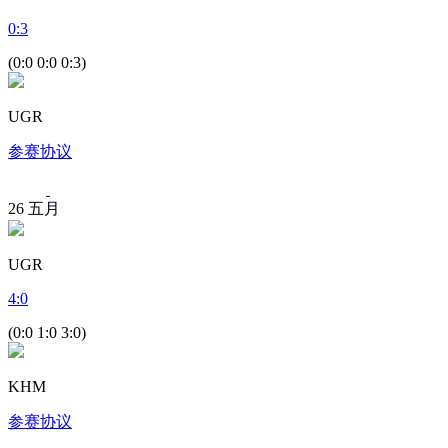
0
:
3
(0:0 0:0 0:3)
UGR
参赛协议
26
五月
UGR
4
:
0
(0:0 1:0 3:0)
KHM
参赛协议