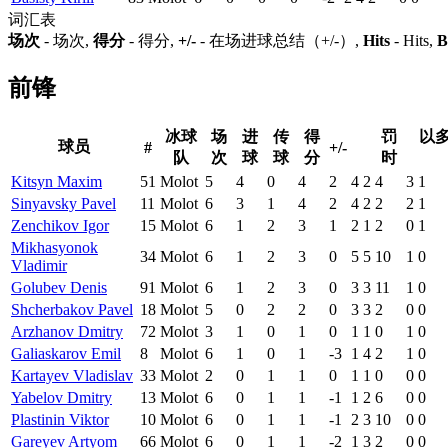
词汇表
场次
- 场次,
得分
- 得分,
+/-
- 在场进球总结（+/-）,
Hits
- Hits,
B
前锋
冰球
场
进
传
得
罚
以
球员
#
+/-
队
次
球
球
分
时
Kitsyn Maxim
51
Molot
5
4
0
4
2
4
2
4
3
1
Sinyavsky Pavel
11
Molot
6
3
1
4
2
4
2
2
2
1
Zenchikov Igor
15
Molot
6
1
2
3
1
2
1
2
0
1
Mikhasyonok
34
Molot
6
1
2
3
0
5
5
10
1
0
Vladimir
Golubev Denis
91
Molot
6
1
2
3
0
3
3
11
1
0
Shcherbakov Pavel
18
Molot
5
0
2
2
0
3
3
2
0
0
Arzhanov Dmitry
72
Molot
3
1
0
1
0
1
1
0
1
0
Galiaskarov Emil
8
Molot
6
1
0
1
-3
1
4
2
1
0
Kartayev Vladislav
33
Molot
2
0
1
1
0
1
1
0
0
0
Yabelov Dmitry
13
Molot
6
0
1
1
-1
1
2
6
0
0
Plastinin Viktor
10
Molot
6
0
1
1
-1
2
3
10
0
0
Gareyev Artyom
66
Molot
6
0
1
1
-2
1
3
2
0
0