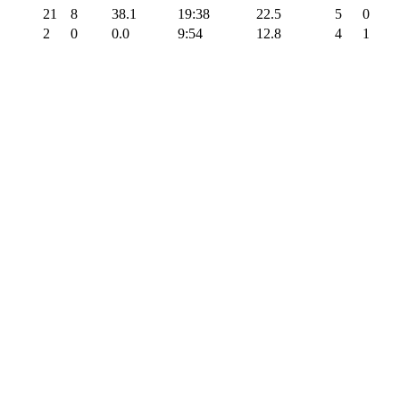
21
8
38.1
19:38
22.5
5
0
2
0
0.0
9:54
12.8
4
1