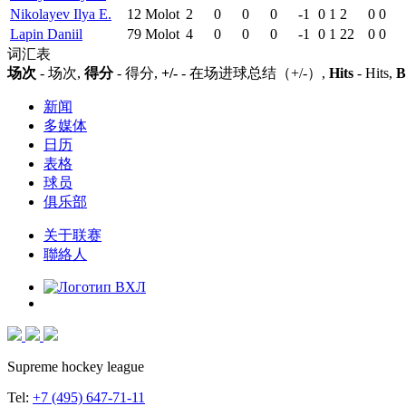
Nikolayev Ilya E.
12
Molot
2
0
0
0
-1
0
1
2
0
0
Lapin Daniil
79
Molot
4
0
0
0
-1
0
1
22
0
0
词汇表
场次
- 场次,
得分
- 得分,
+/-
- 在场进球总结（+/-）,
Hits
- Hits,
B
新闻
多媒体
日历
表格
球员
俱乐部
关于联赛
聯絡人
Supreme hockey league
Tel:
+7 (495) 647-71-11