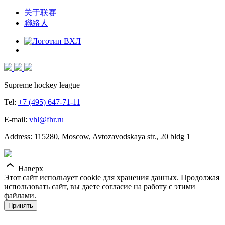
关于联赛
聯絡人
Supreme hockey league
Tel:
+7 (495) 647-71-11
E-mail:
vhl@fhr.ru
Address: 115280, Moscow, Avtozavodskaya str., 20 bldg 1
Наверх
Этот сайт использует cookie для хранения данных. Продолжая
использовать сайт, вы даете согласие на работу с этими
файлами.
Принять