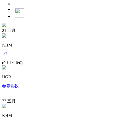
21
五月
KHM
1
:
2
(0:1 1:1 0:0)
UGR
参赛协议
23
五月
KHM