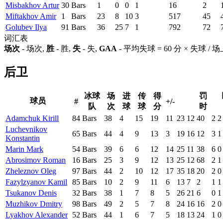
Misbakhov Artur
30
Bars
1
0
0
1
16
2
Miftakhov Amir
1
Bars
23
8
10
3
517
45
Golubev Ilya
91
Bars
36
25
7
1
792
72
词汇表
场次
- 场次,
胜
- 胜,
失
- 失,
GAA
- 平均失球 = 60 分 × 失球 /
后卫
冰球
场
进
传
得
罚
球员
#
+/-
队
次
球
球
分
时
Adamchuk Kirill
84
Bars
38
4
15
19
11
23
12
40
2
2
Luchevnikov
65
Bars
44
4
9
13
3
19
16
12
3
1
Konstantin
Marin Mark
54
Bars
39
6
6
12
14
25
11
38
6
0
Abrosimov Roman
16
Bars
25
3
9
12
13
25
12
68
2
1
Zheleznov Oleg
97
Bars
44
2
10
12
17
35
18
20
2
0
Fazylzyanov Kamil
85
Bars
10
2
9
11
6
13
7
2
1
1
Tsukanov Denis
32
Bars
38
1
7
8
5
26
21
6
0
1
Muzhikov Dmitry
98
Bars
49
2
5
7
8
24
16
16
2
0
Lyakhov Alexander
52
Bars
44
1
6
7
5
18
13
24
1
0