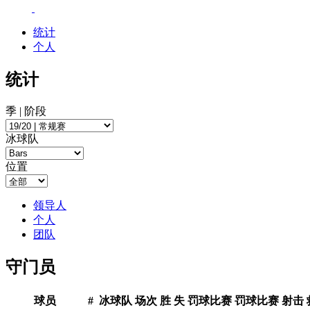
统计
个人
统计
季 | 阶段
冰球队
位置
领导人
个人
团队
守门员
球员
#
冰球队
场次
胜
失
罚球比赛
罚球比赛
射击