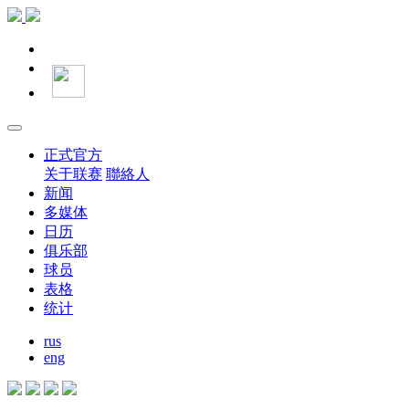
正式官方
关于联赛
聯絡人
新闻
多媒体
日历
俱乐部
球员
表格
统计
rus
eng