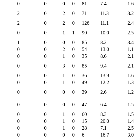
0
0
0
0
81
7.4
1.6
2
0
2
0
71
11.3
3.2
2
0
2
0
126
11.1
2.4
0
0
1
1
90
10.0
2.5
1
0
0
0
85
8.2
3.4
0
0
2
0
54
13.0
1.1
0
0
1
0
35
8.6
2.1
0
0
3
0
85
9.4
2.1
0
0
1
0
36
13.9
1.6
0
0
1
0
49
12.2
1.3
0
0
0
0
39
2.6
1.2
0
0
0
0
47
6.4
1.5
0
0
1
0
60
8.3
1.5
0
0
1
0
15
20.0
1.4
0
0
1
0
28
7.1
2.5
0
0
0
0
6
16.7
3.0