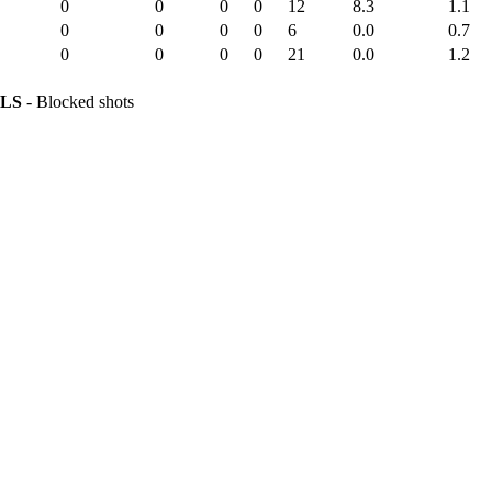
0
0
0
0
12
8.3
1.1
0
0
0
0
6
0.0
0.7
0
0
0
0
21
0.0
1.2
LS
- Blocked shots