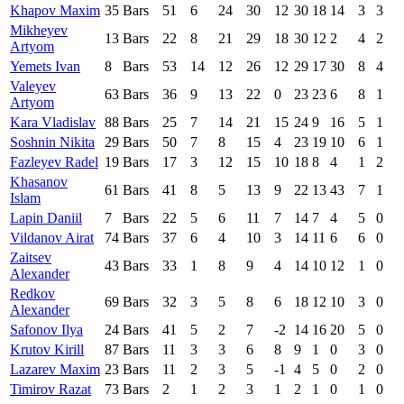
Khapov Maxim
35
Bars
51
6
24
30
12
30
18
14
3
3
Mikheyev
13
Bars
22
8
21
29
18
30
12
2
4
2
Artyom
Yemets Ivan
8
Bars
53
14
12
26
12
29
17
30
8
4
Valeyev
63
Bars
36
9
13
22
0
23
23
6
8
1
Artyom
Kara Vladislav
88
Bars
25
7
14
21
15
24
9
16
5
1
Soshnin Nikita
29
Bars
50
7
8
15
4
23
19
10
6
1
Fazleyev Radel
19
Bars
17
3
12
15
10
18
8
4
1
2
Khasanov
61
Bars
41
8
5
13
9
22
13
43
7
1
Islam
Lapin Daniil
7
Bars
22
5
6
11
7
14
7
4
5
0
Vildanov Airat
74
Bars
37
6
4
10
3
14
11
6
6
0
Zaitsev
43
Bars
33
1
8
9
4
14
10
12
1
0
Alexander
Redkov
69
Bars
32
3
5
8
6
18
12
10
3
0
Alexander
Safonov Ilya
24
Bars
41
5
2
7
-2
14
16
20
5
0
Krutov Kirill
87
Bars
11
3
3
6
8
9
1
0
3
0
Lazarev Maxim
23
Bars
11
2
3
5
-1
4
5
0
2
0
Timirov Razat
73
Bars
2
1
2
3
1
2
1
0
1
0