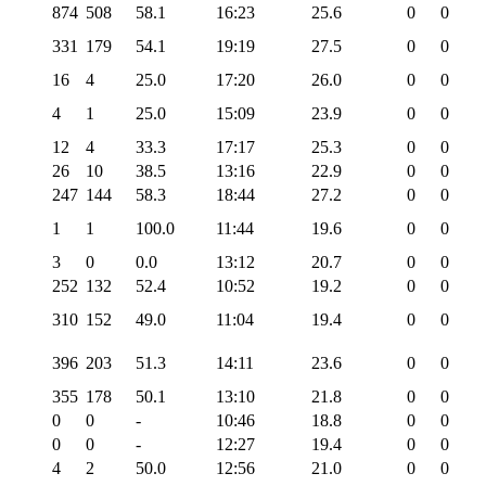
874
508
58.1
16:23
25.6
0
0
331
179
54.1
19:19
27.5
0
0
16
4
25.0
17:20
26.0
0
0
4
1
25.0
15:09
23.9
0
0
12
4
33.3
17:17
25.3
0
0
26
10
38.5
13:16
22.9
0
0
247
144
58.3
18:44
27.2
0
0
1
1
100.0
11:44
19.6
0
0
3
0
0.0
13:12
20.7
0
0
252
132
52.4
10:52
19.2
0
0
310
152
49.0
11:04
19.4
0
0
396
203
51.3
14:11
23.6
0
0
355
178
50.1
13:10
21.8
0
0
0
0
-
10:46
18.8
0
0
0
0
-
12:27
19.4
0
0
4
2
50.0
12:56
21.0
0
0