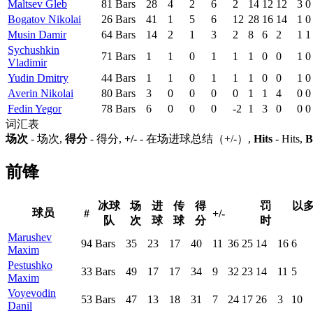
Maltsev Gleb
81
Bars
28
4
2
6
2
14
12
12
3
0
Bogatov Nikolai
26
Bars
41
1
5
6
12
28
16
14
1
0
Musin Damir
64
Bars
14
2
1
3
2
8
6
2
1
1
Sychushkin
71
Bars
1
1
0
1
1
1
0
0
1
0
Vladimir
Yudin Dmitry
44
Bars
1
1
0
1
1
1
0
0
1
0
Averin Nikolai
80
Bars
3
0
0
0
0
1
1
4
0
0
Fedin Yegor
78
Bars
6
0
0
0
-2
1
3
0
0
0
词汇表
场次
- 场次,
得分
- 得分,
+/-
- 在场进球总结（+/-）,
Hits
- Hits,
B
前锋
冰球
场
进
传
得
罚
以
球员
#
+/-
队
次
球
球
分
时
Marushev
94
Bars
35
23
17
40
11
36
25
14
16
6
Maxim
Pestushko
33
Bars
49
17
17
34
9
32
23
14
11
5
Maxim
Voyevodin
53
Bars
47
13
18
31
7
24
17
26
3
10
Danil