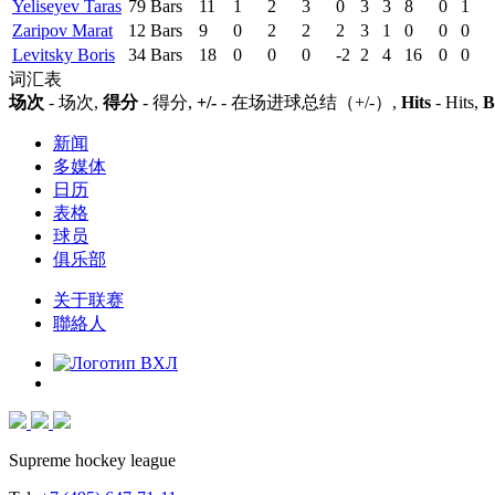
Yeliseyev Taras
79
Bars
11
1
2
3
0
3
3
8
0
1
Zaripov Marat
12
Bars
9
0
2
2
2
3
1
0
0
0
Levitsky Boris
34
Bars
18
0
0
0
-2
2
4
16
0
0
词汇表
场次
- 场次,
得分
- 得分,
+/-
- 在场进球总结（+/-）,
Hits
- Hits,
B
新闻
多媒体
日历
表格
球员
俱乐部
关于联赛
聯絡人
Supreme hockey league