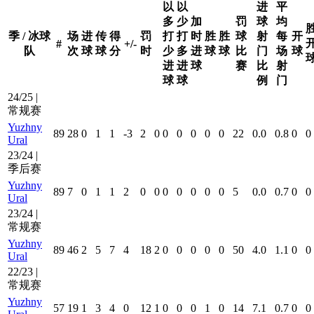
以
以
进
平
多
少
加
罚
球
均
季 / 冰球
场
进
传
得
罚
打
打
时
胜
胜
球
射
每
开
#
+/-
队
次
球
球
分
时
少
多
进
球
球
比
门
场
球
进
进
球
赛
比
射
球
球
例
门
24/25 |
常规赛
Yuzhny
89
28
0
1
1
-3
2
0
0
0
0
0
0
22
0.0
0.8
0
0
Ural
23/24 |
季后赛
Yuzhny
89
7
0
1
1
2
0
0
0
0
0
0
0
5
0.0
0.7
0
0
Ural
23/24 |
常规赛
Yuzhny
89
46
2
5
7
4
18
2
0
0
0
0
0
50
4.0
1.1
0
0
Ural
22/23 |
常规赛
Yuzhny
57
19
1
3
4
0
12
1
0
0
0
1
0
14
7.1
0.7
0
0