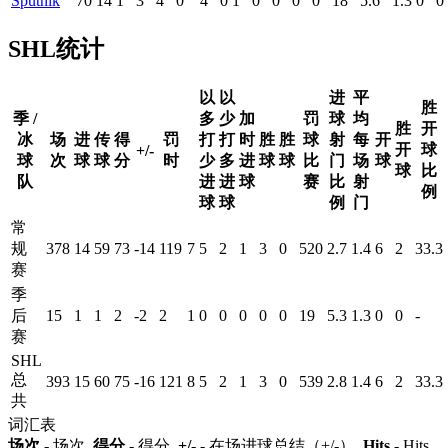
Sputnik
70
14
1
3
4
0
4
0
1
0
0
0
0
18
5.6
1.3
0
0
SHL统计
以
以
进
平
胜
季 /
多
少
加
罚
球
均
胜
开
冰
场
进
传
得
罚
打
打
时
胜
胜
球
射
每
开
开
球
+/-
球
次
球
球
分
时
少
多
进
球
球
比
门
场
球
球
比
队
进
进
球
赛
比
射
例
球
球
例
门
常
规
378
14
59
73
-14
119
7
5
2
1
3
0
520
2.7
1.4
6
2
33.3
赛
季
后
15
1
1
2
-2
2
1
0
0
0
0
0
19
5.3
1.3
0
0
-
赛
SHL
总
393
15
60
75
-16
121
8
5
2
1
3
0
539
2.8
1.4
6
2
33.3
共
词汇表
场次
- 场次,
得分
- 得分,
+/-
- 在场进球总结（+/-）,
Hits
- Hits,