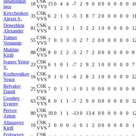
Ignatushkin
CSK
18
15
0
4
4
-7
2
9
0
0
0
0
0
0
0
1
Igor
VVS
Krivchenkov
CSK
35
6
2
1
3
-5
3
8
7
2
0
0
0
0
0
1
Alexei A.
VVS
Denezhkin
CSK
81
9
1
2
3
1
3
2
2
1
0
0
0
0
0
1
Alexander
VVS
Tsittser
CSK
55
7
0
3
3
-5
2
7
2
0
0
0
0
0
0
1
Veniamin
VVS
Mukhin
CSK
88
9
0
2
2
-5
2
7
2
0
0
0
0
0
0
8
Kirill
VVS
Ivanov Yegor
CSK
23
6
1
0
1
-7
2
9
2
1
0
0
0
0
0
7
V.
VVS
Kozhevnikov
CSK
16
9
1
0
1
-6
2
8
2
1
0
0
0
0
0
2
Yegor
VVS
Belyalov
CSK
25
7
0
1
1
-1
0
1
0
0
0
0
0
0
0
8
Daniil
VVS
Groshev
CSK
63
8
0
1
1
-7
2
9
0
0
0
0
0
0
0
3
Evgeny
VVS
Pervov
CSK
80
10
0
1
1
-13
0
13
4
0
0
0
0
0
0
1
Anton
VVS
Afanasyev
CSK
19
2
0
0
0
-1
0
1
2
0
0
0
0
0
0
1
Kirill
VVS
Fedoseyev
CSK