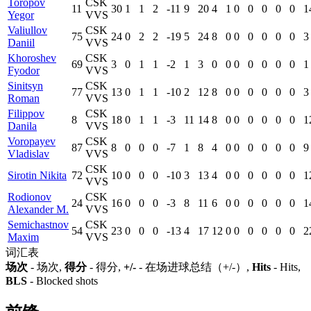
Toropov
CSK
11
30
1
1
2
-11
9
20
4
1
0
0
0
0
0
1
Yegor
VVS
Valiullov
CSK
75
24
0
2
2
-19
5
24
8
0
0
0
0
0
0
3
Daniil
VVS
Khoroshev
CSK
69
3
0
1
1
-2
1
3
0
0
0
0
0
0
0
1
Fyodor
VVS
Sinitsyn
CSK
77
13
0
1
1
-10
2
12
8
0
0
0
0
0
0
3
Roman
VVS
Filippov
CSK
8
18
0
1
1
-3
11
14
8
0
0
0
0
0
0
1
Danila
VVS
Voropayev
CSK
87
8
0
0
0
-7
1
8
4
0
0
0
0
0
0
9
Vladislav
VVS
CSK
Sirotin Nikita
72
10
0
0
0
-10
3
13
4
0
0
0
0
0
0
1
VVS
Rodionov
CSK
24
16
0
0
0
-3
8
11
6
0
0
0
0
0
0
1
Alexander M.
VVS
Semichastnov
CSK
54
23
0
0
0
-13
4
17
12
0
0
0
0
0
0
2
Maxim
VVS
词汇表
场次
- 场次,
得分
- 得分,
+/-
- 在场进球总结（+/-）,
Hits
- Hits,
BLS
- Blocked shots