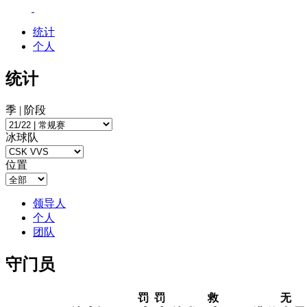
统计
个人
统计
季 | 阶段
冰球队
位置
领导人
个人
团队
守门员
罚
罚
救
无