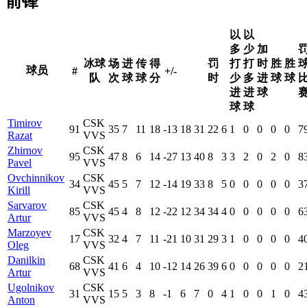
前锋
以
以
多
少
加
冰球
场
进
传
得
罚
打
打
时
胜
胜
球员
#
+/-
队
次
球
球
分
时
少
多
进
球
球
进
进
球
球
球
Timirov
CSK
91
35
7
11
18
-13
18
31
22
6
1
0
0
0
0
7
Razat
VVS
Zhirnov
CSK
95
47
8
6
14
-27
13
40
8
3
3
2
0
2
0
8
Pavel
VVS
Ovchinnikov
CSK
34
45
5
7
12
-14
19
33
8
5
0
0
0
0
0
3
Kirill
VVS
Sarvarov
CSK
85
45
4
8
12
-22
12
34
34
4
0
0
0
0
0
6
Artur
VVS
Marzoyev
CSK
17
32
4
7
11
-21
10
31
29
3
1
0
0
0
0
4
Oleg
VVS
Danilkin
CSK
68
41
6
4
10
-12
14
26
39
6
0
0
0
0
0
2
Artur
VVS
Ugolnikov
CSK
31
15
5
3
8
-1
6
7
0
4
1
0
0
1
0
4
Anton
VVS