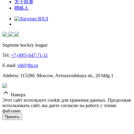
关于联赛
聯絡人
Supreme hockey league
Tel:
+7 (495) 647-71-11
E-mail:
vhl@fhr.ru
Address: 115280, Moscow, Avtozavodskaya str., 20 bldg 1
Наверх
Этот сайт использует cookie для хранения данных. Продолжая
использовать сайт, вы даете согласие на работу с этими
файлами.
Принять