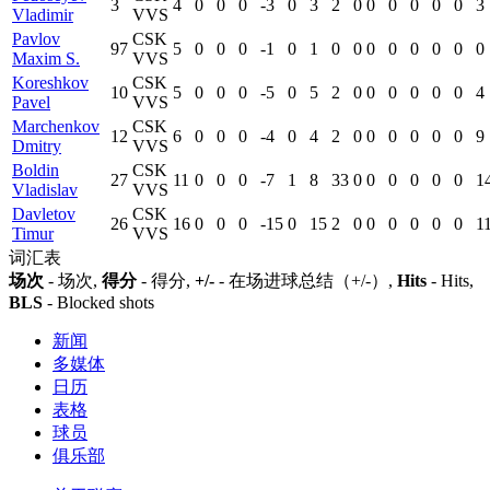
3
4
0
0
0
-3
0
3
2
0
0
0
0
0
0
3
Vladimir
VVS
Pavlov
CSK
97
5
0
0
0
-1
0
1
0
0
0
0
0
0
0
0
Maxim S.
VVS
Koreshkov
CSK
10
5
0
0
0
-5
0
5
2
0
0
0
0
0
0
4
Pavel
VVS
Marchenkov
CSK
12
6
0
0
0
-4
0
4
2
0
0
0
0
0
0
9
Dmitry
VVS
Boldin
CSK
27
11
0
0
0
-7
1
8
33
0
0
0
0
0
0
1
Vladislav
VVS
Davletov
CSK
26
16
0
0
0
-15
0
15
2
0
0
0
0
0
0
1
Timur
VVS
词汇表
场次
- 场次,
得分
- 得分,
+/-
- 在场进球总结（+/-）,
Hits
- Hits,
BLS
- Blocked shots
新闻
多媒体
日历
表格
球员
俱乐部