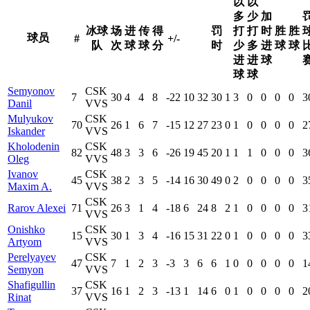
以
以
多
少
加
冰球
场
进
传
得
罚
打
打
时
胜
胜
球员
#
+/-
队
次
球
球
分
时
少
多
进
球
球
进
进
球
球
球
Semyonov
CSK
7
30
4
4
8
-22
10
32
30
1
3
0
0
0
0
3
Danil
VVS
Mulyukov
CSK
70
26
1
6
7
-15
12
27
23
0
1
0
0
0
0
2
Iskander
VVS
Kholodenin
CSK
82
48
3
3
6
-26
19
45
20
1
1
1
0
0
0
3
Oleg
VVS
Ivanov
CSK
45
38
2
3
5
-14
16
30
49
0
2
0
0
0
0
3
Maxim A.
VVS
CSK
Rarov Alexei
71
26
3
1
4
-18
6
24
8
2
1
0
0
0
0
3
VVS
Onishko
CSK
15
30
1
3
4
-16
15
31
22
0
1
0
0
0
0
3
Artyom
VVS
Perelyayev
CSK
47
7
1
2
3
-3
3
6
6
1
0
0
0
0
0
1
Semyon
VVS
Shafigullin
CSK
37
16
1
2
3
-13
1
14
6
0
1
0
0
0
0
2
Rinat
VVS