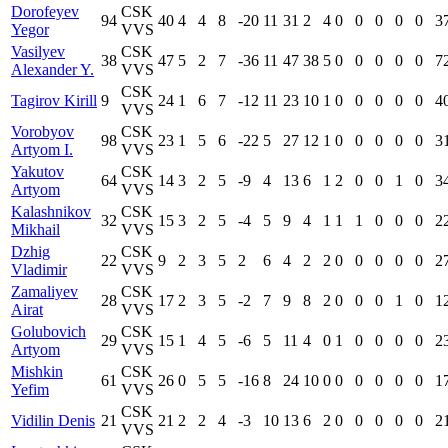
Dorofeyev
CSK
94
40
4
4
8
-20
11
31
2
4
0
0
0
0
0
3
Yegor
VVS
Vasilyev
CSK
38
47
5
2
7
-36
11
47
38
5
0
0
0
0
0
7
Alexander Y.
VVS
CSK
Tagirov Kirill
9
24
1
6
7
-12
11
23
10
1
0
0
0
0
0
4
VVS
Vorobyov
CSK
98
23
1
5
6
-22
5
27
12
1
0
0
0
0
0
3
Artyom I.
VVS
Yakutov
CSK
64
14
3
2
5
-9
4
13
6
1
2
0
0
1
0
3
Artyom
VVS
Kalashnikov
CSK
32
15
3
2
5
-4
5
9
4
1
1
1
0
0
0
2
Mikhail
VVS
Dzhig
CSK
22
9
2
3
5
2
6
4
2
2
0
0
0
0
0
2
Vladimir
VVS
Zamaliyev
CSK
28
17
2
3
5
-2
7
9
8
2
0
0
0
1
0
1
Airat
VVS
Golubovich
CSK
29
15
1
4
5
-6
5
11
4
0
1
0
0
0
0
2
Artyom
VVS
Mishkin
CSK
61
26
0
5
5
-16
8
24
10
0
0
0
0
0
0
1
Yefim
VVS
CSK
Vidilin Denis
21
21
2
2
4
-3
10
13
6
2
0
0
0
0
0
2
VVS