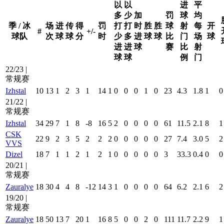
以
以
进
平
多
少
加
罚
球
均
季 / 冰
场
进
传
得
罚
打
打
时
胜
胜
球
射
每
开
#
+/-
球队
次
球
球
分
时
少
多
进
球
球
比
门
场
球
进
进
球
赛
比
射
球
球
例
门
22/23 |
常规赛
Izhstal
10
13
1
2
3
1
14
1
0
0
0
1
0
23
4.3
1.8
1
0
21/22 |
常规赛
Izhstal
34
29
7
1
8
-8
16
5
2
0
0
0
0
61
11.5
2.1
8
1
CSK
22
9
2
3
5
2
2
2
0
0
0
0
0
27
7.4
3.0
5
2
VVS
Dizel
18
7
1
1
2
1
2
1
0
0
0
0
0
3
33.3
0.4
0
0
20/21 |
常规赛
Zauralye
18
30
4
4
8
-12
14
3
1
0
0
0
0
64
6.2
2.1
6
2
19/20 |
常规赛
Zauralye
18
50
13
7
20
1
16
8
5
0
0
2
0
111
11.7
2.2
9
1