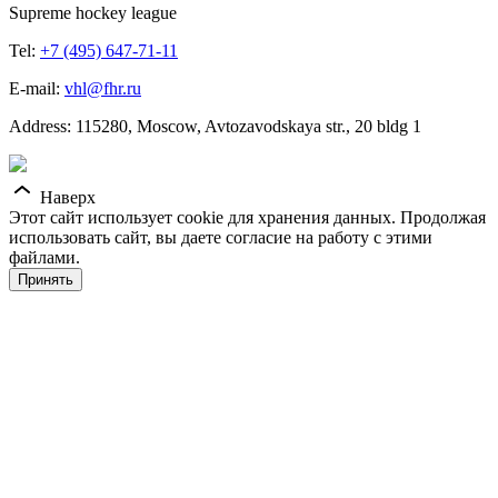
Supreme hockey league
Tel:
+7 (495) 647-71-11
E-mail:
vhl@fhr.ru
Address: 115280, Moscow, Avtozavodskaya str., 20 bldg 1
Наверх
Этот сайт использует cookie для хранения данных. Продолжая
использовать сайт, вы даете согласие на работу с этими
файлами.
Принять