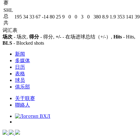
赛
SHL
总
195
34
33
67
-14
80
25
9
0
0
3
0
380
8.9
1.9
353
141
39
共
词汇表
场次
- 场次,
得分
- 得分,
+/-
- 在场进球总结（+/-）,
Hits
- Hits,
BLS
- Blocked shots
新闻
多媒体
日历
表格
球员
俱乐部
关于联赛
聯絡人