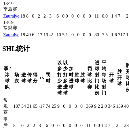
18/19 |
季后赛
Zauralye
18
8
0
2
2
3
6
0
0
0
0
0
0
11
0.0
1.4
7
2
18/19 |
常规赛
Zauralye
18
49
6
13
19
-2
10
5
1
0
0
0
0
80
7.5
1.6
317
1
SHL统计
以
以
进
平
季 /
多
少
加
罚
球
均
胜
冰
场
进
传
得
罚
打
打
时
胜
胜
球
射
每
开
开
+/-
球
次
球
球
分
时
少
多
进
球
球
比
门
场
球
球
队
进
进
球
赛
比
射
球
球
例
门
常
规
187
34
31
65
-17
74
25
9
0
0
3
0
369
9.2
2.0
346
139
40
赛
季
后
8
0
2
2
3
6
0
0
0
0
0
0
11
0.0
1.4
7
2
28