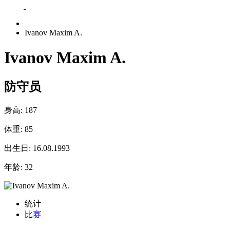
Ivanov Maxim A.
Ivanov Maxim A.
防守员
身高:
187
体重:
85
出生日:
16.08.1993
年龄:
32
统计
比赛