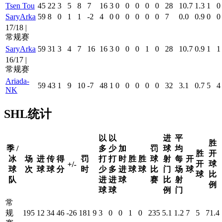
Tsen Tou
45
22
3
5
8
7
16
3
0
0
0
0
0
28
10.7
1.3
1
0
SaryArka
59
8
0
1
1
-2
4
0
0
0
0
0
0
7
0.0
0.9
0
0
17/18 |
常规赛
SaryArka
59
31
3
4
7
16
16
3
0
0
0
1
0
28
10.7
0.9
1
1
16/17 |
常规赛
Ariada-
59
43
1
9
10
-7
48
1
0
0
0
0
0
32
3.1
0.7
5
4
NK
SHL统计
以
以
进
平
胜
季 /
多
少
加
罚
球
均
胜
开
冰
场
进
传
得
罚
打
打
时
胜
胜
球
射
每
开
开
球
+/-
球
次
球
球
分
时
少
多
进
球
球
比
门
场
球
球
比
队
进
进
球
赛
比
射
例
球
球
例
门
常
规
195
12
34
46
-26
181
9
3
0
0
1
0
235
5.1
1.2
7
5
71.4