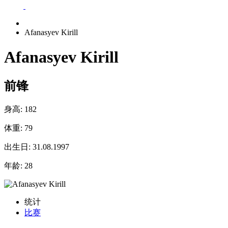
Afanasyev Kirill
Afanasyev Kirill
前锋
身高:
182
体重:
79
出生日:
31.08.1997
年龄:
28
统计
比赛