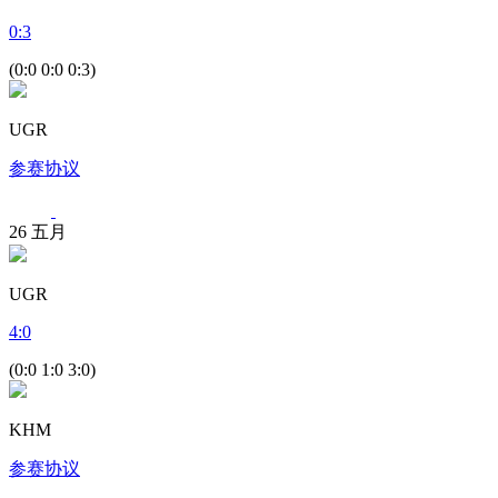
0
:
3
(0:0 0:0 0:3)
UGR
参赛协议
26
五月
UGR
4
:
0
(0:0 1:0 3:0)
KHM
参赛协议