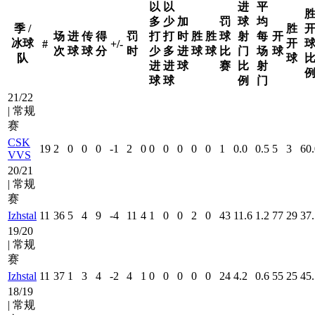
以
以
进
平
多
少
加
罚
球
均
季 /
胜
场
进
传
得
罚
打
打
时
胜
胜
球
射
每
开
冰球
开
#
+/-
次
球
球
分
时
少
多
进
球
球
比
门
场
球
队
球
进
进
球
赛
比
射
球
球
例
门
21/22
| 常规
赛
CSK
19
2
0
0
0
-1
2
0
0
0
0
0
0
1
0.0
0.5
5
3
60.
VVS
20/21
| 常规
赛
Izhstal
11
36
5
4
9
-4
11
4
1
0
0
2
0
43
11.6
1.2
77
29
37.
19/20
| 常规
赛
Izhstal
11
37
1
3
4
-2
4
1
0
0
0
0
0
24
4.2
0.6
55
25
45.
18/19
| 常规