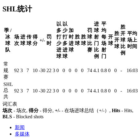
SHL统计
以
以
进
平
胜
季 /
多
少
加
罚
球
均
胜
开
平均
冰
场
进
传
得
罚
打
打
时
胜
胜
球
射
每
开
开
球
场上
+/-
球
次
球
球
分
时
少
多
进
球
球
比
门
场
球
球
比
时间
队
进
进
球
赛
比
射
例
球
球
例
门
常
规
92
3
7
10
-30
22
3
0
0
0
0
0
74
4.1
0.8
0
0
-
16:03
赛
SHL
总
92
3
7
10
-30
22
3
0
0
0
0
0
74
4.1
0.8
0
0
-
16:03
共
词汇表
场次
- 场次,
得分
- 得分,
+/-
- 在场进球总结（+/-）,
Hits
- Hits,
BLS
- Blocked shots
新闻
多媒体