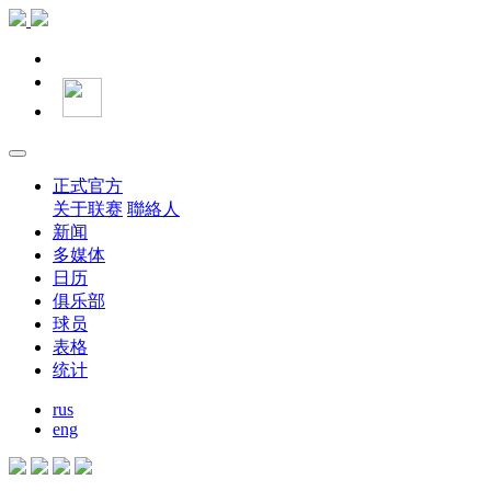
正式官方
关于联赛
聯絡人
新闻
多媒体
日历
俱乐部
球员
表格
统计
rus
eng