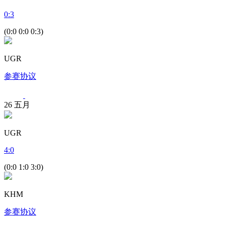
0
:
3
(0:0 0:0 0:3)
UGR
参赛协议
26
五月
UGR
4
:
0
(0:0 1:0 3:0)
KHM
参赛协议