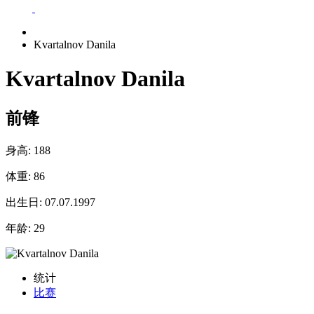
Kvartalnov Danila
Kvartalnov Danila
前锋
身高:
188
体重:
86
出生日:
07.07.1997
年龄:
29
统计
比赛