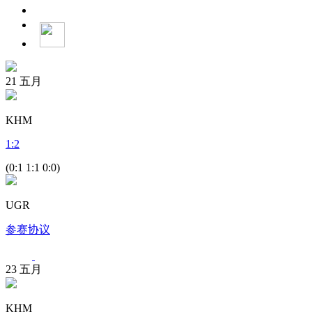
21
五月
KHM
1
:
2
(0:1 1:1 0:0)
UGR
参赛协议
23
五月
KHM