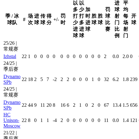
以
以
进
平
多
少
加
罚
球
均
季 / 冰
场
进
传
得
罚
打
打
时
胜
胜
球
射
每
开
#
+/-
球队
次
球
球
分
时
少
多
进
球
球
比
门
场
球
进
进
球
赛
比
射
球
球
例
门
25/26 |
常规赛
Izhstal
22
1
0
0
0
0
0
0
0
0
0
0
0
2
0.0
2.0
0
24/25 |
季后赛
Dynamo
22
18
2
5
7
-2
2
2
0
0
0
1
0
32
6.2
1.8
239
SPb
24/25 |
常规赛
Dynamo
22
44
9
11
20
8
16
6
2
1
0
2
0
67
13.4
1.5
656
SPb
HC
Unison-
22
8
0
1
1
-4
2
0
0
0
0
0
0
11
0.0
1.4
121
Moscow
21/22 |
季后赛