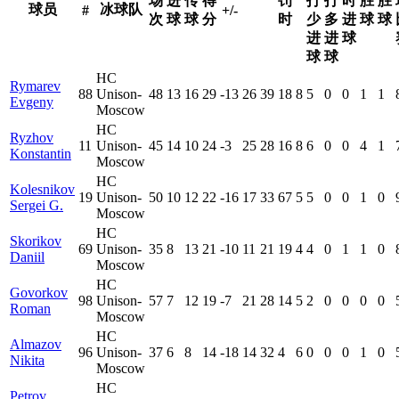
场
进
传
得
罚
打
打
时
胜
胜
球员
冰球队
#
+/-
次
球
球
分
时
少
多
进
球
球
进
进
球
球
球
HC
Rymarev
88
Unison-
48
13
16
29
-13
26
39
18
8
5
0
0
1
1
Evgeny
Moscow
HC
Ryzhov
11
Unison-
45
14
10
24
-3
25
28
16
8
6
0
0
4
1
Konstantin
Moscow
HC
Kolesnikov
19
Unison-
50
10
12
22
-16
17
33
67
5
5
0
0
1
0
Sergei G.
Moscow
HC
Skorikov
69
Unison-
35
8
13
21
-10
11
21
19
4
4
0
1
1
0
Daniil
Moscow
HC
Govorkov
98
Unison-
57
7
12
19
-7
21
28
14
5
2
0
0
0
0
Roman
Moscow
HC
Almazov
96
Unison-
37
6
8
14
-18
14
32
4
6
0
0
0
1
0
Nikita
Moscow
HC
Petrov