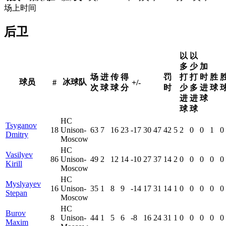
场上时间
后卫
以
以
多
少
加
场
进
传
得
罚
打
打
时
胜
球员
冰球队
#
+/-
次
球
球
分
时
少
多
进
球
进
进
球
球
球
HC
Tsyganov
18
Unison-
63
7
16
23
-17
30
47
42
5
2
0
0
1
0
Dmitry
Moscow
HC
Vasilyev
86
Unison-
49
2
12
14
-10
27
37
14
2
0
0
0
0
0
Kirill
Moscow
HC
Myslyayev
16
Unison-
35
1
8
9
-14
17
31
14
1
0
0
0
0
0
Stepan
Moscow
HC
Burov
8
Unison-
44
1
5
6
-8
16
24
31
1
0
0
0
0
0
Maxim