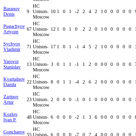
HC
Baranov
9
Unison-
10
1
0
1
-2
2
4
2
1
0
0
0
0
0
Denis
Moscow
HC
Pugachyov
67
Unison-
12
1
0
1
0
2
2
0
1
0
0
0
0
0
Artyom
Moscow
HC
Sychyov
71
Unison-
17
1
0
1
-1
4
5
2
1
0
0
0
0
0
Vladimir
Moscow
HC
Yarovoi
13
Unison-
3
0
1
1
-1
1
2
0
0
0
0
0
0
0
Stanislav
Moscow
HC
Kvartalnov
22
Unison-
8
0
1
1
-4
2
6
2
0
0
0
0
0
0
Danila
Moscow
HC
Zaripov
23
Unison-
2
0
0
0
-1
0
1
0
0
0
0
0
0
0
Artur
Moscow
HC
Kozlov
48
Unison-
6
0
0
0
-2
1
3
6
0
0
0
0
0
0
Ivan P.
Moscow
HC
Goncharov
55
Unison-
6
0
0
0
-7
0
7
4
0
0
0
0
0
0