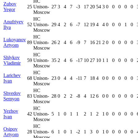
HC
Zubov
25
Unison-
27
3
4
7
-3
17
20
54
3
0
0
0
0
0
Yegor
Moscow
HC
Anufriyev
52
Unison-
29
4
2
6
-7
12
19
4
4
0
0
0
1
0
Ilya
Moscow
HC
Lukoyanov
89
Unison-
26
2
4
6
-9
7
16
21
2
0
0
0
0
0
Artyom
Moscow
HC
Shlykov
59
Unison-
35
2
4
6
-17
10
27
10
1
1
0
0
0
0
Vladimir
Moscow
HC
Larichev
68
Unison-
23
0
4
4
-11
7
18
4
0
0
0
0
0
0
Ivan
Moscow
HC
Shvedov
83
Unison-
28
0
2
2
-8
4
12
6
0
0
0
0
0
0
Semyon
Moscow
HC
Yezhov
42
Unison-
5
1
0
1
1
2
1
2
1
0
0
0
0
0
Ivan
Moscow
HC
Osipov
28
Unison-
6
1
0
1
-2
1
3
0
1
0
0
0
0
0
Artyom
Moscow