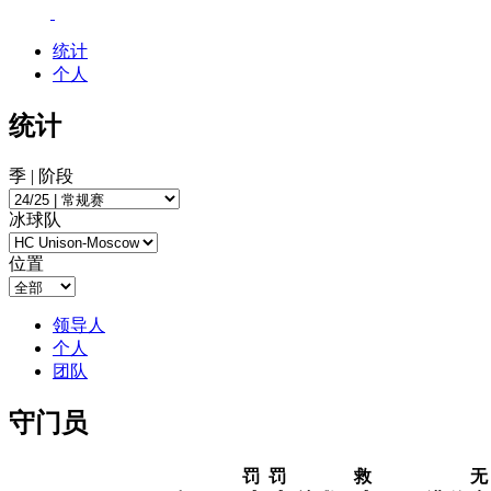
统计
个人
统计
季 | 阶段
冰球队
位置
领导人
个人
团队
守门员
罚
罚
救
无