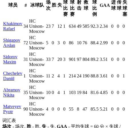
场
球
球
射
救
球
进
传
失
球员
冰球队
胜
失
#
GAA
次
比
比
击
球
比
球
球
球
赛
赛
例
塞
HC
Khakimov
34
Unison-
23
7
12
1
634
49
585
92.3
2.34
0
0
0
Rafael
Moscow
HC
Shigapov
72
Unison-
5
0
3
0
86
10
76
88.4
2.99
0
0
0
Arslan
Moscow
HC
Sidorov
31
Unison-
33
7
20
3
901
97
804
89.2
3.51
0
0
0
Maxim
Moscow
HC
Chechelev
1
Unison-
11
2
4
1
214
24
190
88.8
3.61
0
0
1
Daniil
Moscow
HC
Abramov
35
Unison-
10
0
4
1
103
19
84
81.6
4.85
0
0
0
Nikita
Moscow
HC
Matveyev
90
Unison-
4
0
0
0
55
8
47
85.5
5.21
0
0
0
Pyotr
Moscow
词汇表
场次
- 场次,
胜
- 胜,
失
- 失,
GAA
- 平均失球 = 60 分 × 失球 /