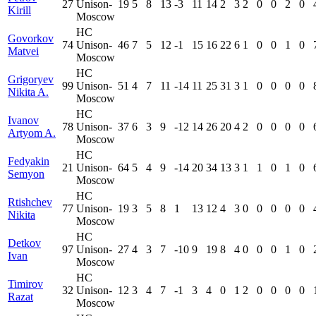
27
Unison-
19
5
8
13
-3
11
14
2
3
2
0
0
2
0
Kirill
Moscow
HC
Govorkov
74
Unison-
46
7
5
12
-1
15
16
22
6
1
0
0
1
0
Matvei
Moscow
HC
Grigoryev
99
Unison-
51
4
7
11
-14
11
25
31
3
1
0
0
0
0
Nikita A.
Moscow
HC
Ivanov
78
Unison-
37
6
3
9
-12
14
26
20
4
2
0
0
0
0
Artyom A.
Moscow
HC
Fedyakin
21
Unison-
64
5
4
9
-14
20
34
13
3
1
1
0
1
0
Semyon
Moscow
HC
Rtishchev
77
Unison-
19
3
5
8
1
13
12
4
3
0
0
0
0
0
Nikita
Moscow
HC
Detkov
97
Unison-
27
4
3
7
-10
9
19
8
4
0
0
0
1
0
Ivan
Moscow
HC
Timirov
32
Unison-
12
3
4
7
-1
3
4
0
1
2
0
0
0
0
Razat
Moscow