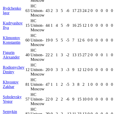
Moscow
HC
Rydchenko
63
Unison-
43
2
3
5
-6
17
23
24
2
0
0
0
0
0
Igor
Moscow
HC
Kudryashov
15
Unison-
44
1
4
5
-9
16
25
12
1
0
0
0
0
0
Ilya
Moscow
HC
Klimontov
60
Unison-
19
0
5
5
-5
7
12
6
0
0
0
0
0
0
Konstantin
Moscow
HC
Figurin
40
Unison-
22
2
1
3
-2
13
15
27
2
0
0
0
1
0
Alexander
Moscow
HC
Rodionychev
12
Unison-
20
0
3
3
-3
9
12
12
0
0
0
0
0
0
Dmitry
Moscow
HC
Khvostov
81
Unison-
47
1
1
2
-5
3
8
2
1
0
0
0
0
0
Zakhar
Moscow
HC
Sobolevsky
57
Unison-
22
0
2
2
-6
9
15
10
0
0
0
0
0
0
Yegor
Moscow
HC
Semykin
82
Unison-
29
0
2
2
-12
11
23
13
0
0
0
0
0
0