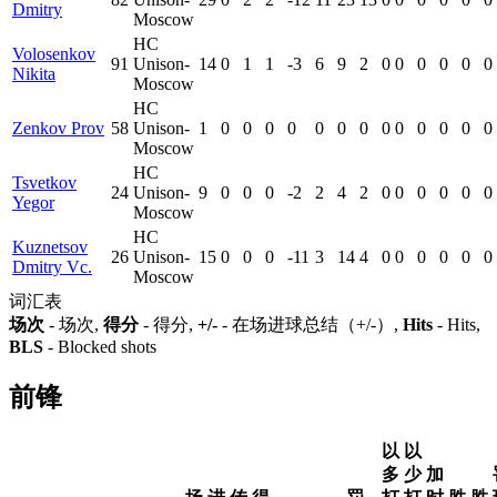
Dmitry
Moscow
HC
Volosenkov
91
Unison-
14
0
1
1
-3
6
9
2
0
0
0
0
0
0
Nikita
Moscow
HC
Zenkov Prov
58
Unison-
1
0
0
0
0
0
0
0
0
0
0
0
0
0
Moscow
HC
Tsvetkov
24
Unison-
9
0
0
0
-2
2
4
2
0
0
0
0
0
0
Yegor
Moscow
HC
Kuznetsov
26
Unison-
15
0
0
0
-11
3
14
4
0
0
0
0
0
0
Dmitry Vc.
Moscow
词汇表
场次
- 场次,
得分
- 得分,
+/-
- 在场进球总结（+/-）,
Hits
- Hits,
BLS
- Blocked shots
前锋
以
以
多
少
加