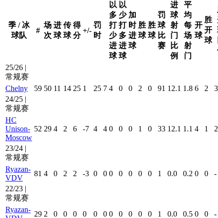
以
以
进
平
多
少
加
罚
球
均
胜
季 / 冰
场
进
传
得
罚
打
打
时
胜
胜
球
射
每
开
开
#
+/-
球队
次
球
球
分
时
少
多
进
球
球
比
门
场
球
球
进
进
球
赛
比
射
球
球
例
门
25/26 |
常规赛
Chelny
59
50
11
14
25
1
25
7
4
0
0
2
0
91
12.1
1.8
6
2
3
24/25 |
常规赛
HC
Unison-
52
29
4
2
6
-7
4
4
0
0
0
1
0
33
12.1
1.1
4
1
2
Moscow
23/24 |
常规赛
Ryazan-
81
4
0
2
2
-3
0
0
0
0
0
0
0
1
0.0
0.2
0
0
-
VDV
22/23 |
常规赛
Ryazan-
29
2
0
0
0
0
0
0
0
0
0
0
0
1
0.0
0.5
0
0
-