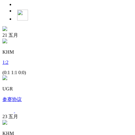
21
五月
KHM
1
:
2
(0:1 1:1 0:0)
UGR
参赛协议
23
五月
KHM