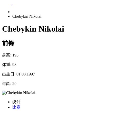
Chebykin Nikolai
Chebykin Nikolai
前锋
身高:
193
体重:
98
出生日:
01.08.1997
年龄:
29
统计
比赛