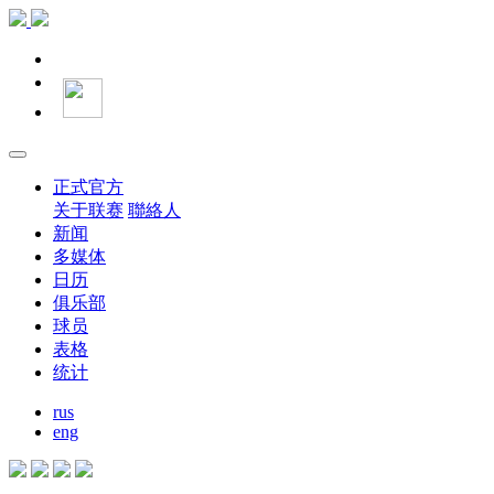
正式官方
关于联赛
聯絡人
新闻
多媒体
日历
俱乐部
球员
表格
统计
rus
eng