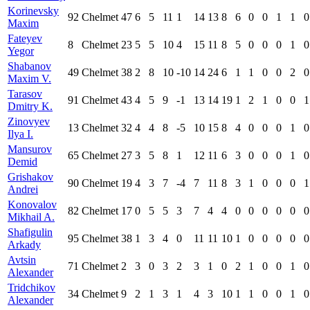
Korinevsky
92
Chelmet
47
6
5
11
1
14
13
8
6
0
0
1
1
0
Maxim
Fateyev
8
Chelmet
23
5
5
10
4
15
11
8
5
0
0
0
1
0
Yegor
Shabanov
49
Chelmet
38
2
8
10
-10
14
24
6
1
1
0
0
2
0
Maxim V.
Tarasov
91
Chelmet
43
4
5
9
-1
13
14
19
1
2
1
0
0
1
Dmitry K.
Zinovyev
13
Chelmet
32
4
4
8
-5
10
15
8
4
0
0
0
1
0
Ilya I.
Mansurov
65
Chelmet
27
3
5
8
1
12
11
6
3
0
0
0
1
0
Demid
Grishakov
90
Chelmet
19
4
3
7
-4
7
11
8
3
1
0
0
0
1
Andrei
Konovalov
82
Chelmet
17
0
5
5
3
7
4
4
0
0
0
0
0
0
Mikhail A.
Shafigulin
95
Chelmet
38
1
3
4
0
11
11
10
1
0
0
0
0
0
Arkady
Avtsin
71
Chelmet
2
3
0
3
2
3
1
0
2
1
0
0
1
0
Alexander
Tridchikov
34
Chelmet
9
2
1
3
1
4
3
10
1
1
0
0
1
0
Alexander