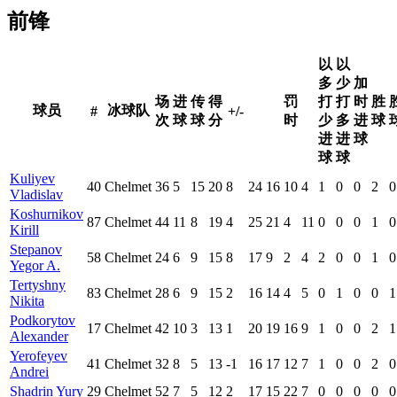
前锋
以
以
多
少
加
场
进
传
得
罚
打
打
时
胜
球员
冰球队
#
+/-
次
球
球
分
时
少
多
进
球
进
进
球
球
球
Kuliyev
40
Chelmet
36
5
15
20
8
24
16
10
4
1
0
0
2
0
Vladislav
Koshurnikov
87
Chelmet
44
11
8
19
4
25
21
4
11
0
0
0
1
0
Kirill
Stepanov
58
Chelmet
24
6
9
15
8
17
9
2
4
2
0
0
1
0
Yegor A.
Tertyshny
83
Chelmet
28
6
9
15
2
16
14
4
5
0
1
0
0
1
Nikita
Podkorytov
17
Chelmet
42
10
3
13
1
20
19
16
9
1
0
0
2
1
Alexander
Yerofeyev
41
Chelmet
32
8
5
13
-1
16
17
12
7
1
0
0
2
0
Andrei
Shadrin Yury
29
Chelmet
52
7
5
12
2
17
15
22
7
0
0
0
0
0