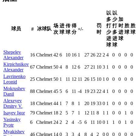
以
以
多
少
加
场
进
传
得
罚
打
打
时
胜
胜
球员
冰球队
#
+/-
次
球
球
分
时
少
多
进
球
球
进
进
球
球
球
Shepelev
16
Chelmet
42
6
10
16
1
27
26
22
2
4
0
0
0
0
Alexander
Kirpichnikov
67
Chelmet
50
4
8
12
6
27
21
10
3
1
0
0
0
0
Alexander
Lavrinenko
25
Chelmet
50
1
11
12
11
26
15
10
1
0
0
0
0
0
Leonid
Mokrushev
88
Chelmet
45
5
6
11
-4
19
23
22
4
1
0
0
0
0
Danil
Alexeyev
18
Chelmet
44
1
7
8
1
20
19
33
0
1
0
0
0
0
Dmitry V.
Isayev Igor
79
Chelmet
18
2
5
7
1
12
11
8
1
1
0
0
1
0
Yasinsky
6
Chelmet
24
2
2
4
-5
6
11
10
0
1
1
0
1
0
Pyotr
Myakishev
46
Chelmet
14
0
3
3
4
8
4
2
0
0
0
0
0
0