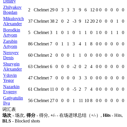
Dmitry
Zhilyakov
2
Chelmet
29
0
3
3
3
9
6
12
0
0
0
0
0
0
Bogdan
Mikulovich
37
Chelmet
38
2
0
2
-3
9
12
20
2
0
0
0
1
0
Alexander
Borodkin
5
Chelmet
3
1
0
1
0
1
1
0
1
0
0
1
1
0
Artyom
Zarubin
86
Chelmet
7
0
1
1
3
4
1
8
0
0
0
0
0
0
Artyom
Neroyev
60
Chelmet
2
0
0
0
1
1
0
0
0
0
0
0
0
0
Denis
Shurygin
63
Chelmet
6
0
0
0
-2
0
2
4
0
0
0
0
0
0
Alexander
Vdovin
47
Chelmet
7
0
0
0
0
3
3
0
0
0
0
0
0
0
Yegor
Nazarkin
61
Chelmet
11
0
0
0
-5
2
7
4
0
0
0
0
0
0
Evgeny
Gatiyatulin
56
Chelmet
27
0
0
0
1
11
10
8
0
0
0
0
0
0
Ilya
词汇表
场次
- 场次,
得分
- 得分,
+/-
- 在场进球总结（+/-）,
Hits
- Hits,
BLS
- Blocked shots