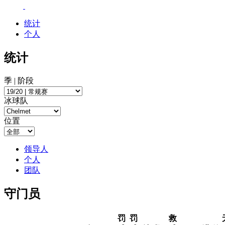
统计
个人
统计
季 | 阶段
冰球队
位置
领导人
个人
团队
守门员
罚
罚
救