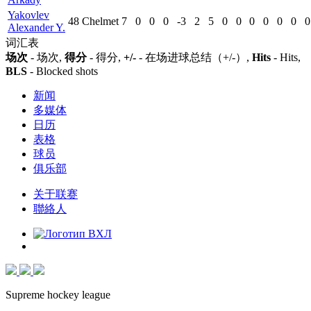
Yakovlev
48
Chelmet
7
0
0
0
-3
2
5
0
0
0
0
0
0
0
Alexander Y.
词汇表
场次
- 场次,
得分
- 得分,
+/-
- 在场进球总结（+/-）,
Hits
- Hits,
BLS
- Blocked shots
新闻
多媒体
日历
表格
球员
俱乐部
关于联赛
聯絡人
Supreme hockey league