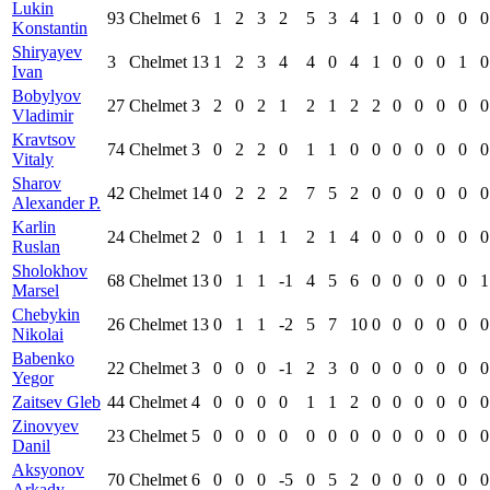
Lukin
93
Chelmet
6
1
2
3
2
5
3
4
1
0
0
0
0
0
Konstantin
Shiryayev
3
Chelmet
13
1
2
3
4
4
0
4
1
0
0
0
1
0
Ivan
Bobylyov
27
Chelmet
3
2
0
2
1
2
1
2
2
0
0
0
0
0
Vladimir
Kravtsov
74
Chelmet
3
0
2
2
0
1
1
0
0
0
0
0
0
0
Vitaly
Sharov
42
Chelmet
14
0
2
2
2
7
5
2
0
0
0
0
0
0
Alexander P.
Karlin
24
Chelmet
2
0
1
1
1
2
1
4
0
0
0
0
0
0
Ruslan
Sholokhov
68
Chelmet
13
0
1
1
-1
4
5
6
0
0
0
0
0
1
Marsel
Chebykin
26
Chelmet
13
0
1
1
-2
5
7
10
0
0
0
0
0
0
Nikolai
Babenko
22
Chelmet
3
0
0
0
-1
2
3
0
0
0
0
0
0
0
Yegor
Zaitsev Gleb
44
Chelmet
4
0
0
0
0
1
1
2
0
0
0
0
0
0
Zinovyev
23
Chelmet
5
0
0
0
0
0
0
0
0
0
0
0
0
0
Danil
Aksyonov
70
Chelmet
6
0
0
0
-5
0
5
2
0
0
0
0
0
0
Arkady