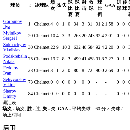
场
球
球
射
救
球
进
传
球员
冰球队
胜
失
#
GAA
次
比
比
击
球
比
球
球
赛
赛
例
Gorbunov
1
Chelmet
4
0
1
0
34
3
31
91.2
1.58
0
0
Ilya
Mylnikov
20
Chelmet
10
4
3
3
263
20
243
92.4
2.01
0
0
Sergei I.
Sukhachyov
30
Chelmet
22
9
10
3
632
48
584
92.4
2.20
0
0
Vladislav
Podskrebalin
75
Chelmet
19
7
8
3
499
41
458
91.8
2.27
0
1
Nikita
Fedotov
28
Chelmet
3
1
2
0
80
8
72
90.0
2.69
0
0
Ivan
Selivyorstov
73
Chelmet
0
0
0
0
0
0
0
-
-
0
0
Viktor
Sharov
84
Chelmet
0
0
0
0
0
0
0
-
-
0
0
Dmitry
词汇表
场次
- 场次,
胜
- 胜,
失
- 失,
GAA
- 平均失球 = 60 分 × 失球 /
场上时间
后卫