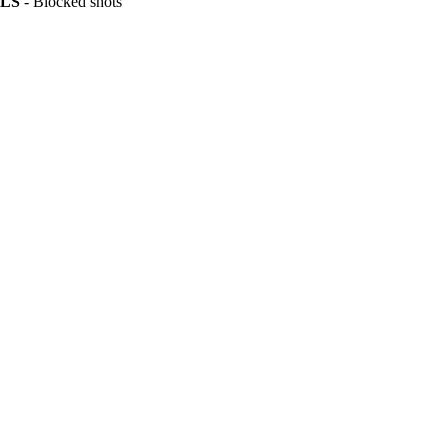
LS
- Blocked shots