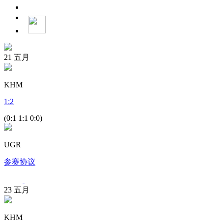
21
五月
KHM
1
:
2
(0:1 1:1 0:0)
UGR
参赛协议
23
五月
KHM