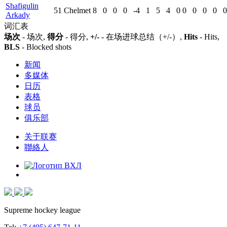
Shafigulin
51
Chelmet
8
0
0
0
-4
1
5
4
0
0
0
0
0
0
Arkady
词汇表
场次
- 场次,
得分
- 得分,
+/-
- 在场进球总结（+/-）,
Hits
- Hits,
BLS
- Blocked shots
新闻
多媒体
日历
表格
球员
俱乐部
关于联赛
聯絡人
Supreme hockey league