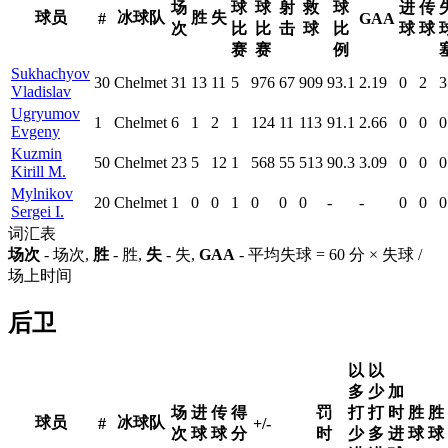
场
球
球
射
救
球
进
传
球员
冰球队
胜
失
#
GAA
次
比
比
击
球
比
球
球
赛
赛
例
Sukhachyov
30
Chelmet
31
13
11
5
976
67
909
93.1
2.19
0
2
3
Vladislav
Ugryumov
1
Chelmet
6
1
2
1
124
11
113
91.1
2.66
0
0
0
Evgeny
Kuzmin
50
Chelmet
23
5
12
1
568
55
513
90.3
3.09
0
0
0
Kirill M.
Mylnikov
20
Chelmet
1
0
0
1
0
0
0
-
-
0
0
0
Sergei I.
词汇表
场次
- 场次,
胜
- 胜,
失
- 失,
GAA
- 平均失球 = 60 分 × 失球 /
场上时间
后卫
以
以
多
少
加
场
进
传
得
罚
打
打
时
胜
胜
球员
冰球队
#
+/-
次
球
球
分
时
少
多
进
球
球