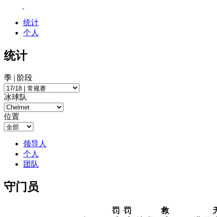
统计
个人
统计
季 | 阶段
冰球队
位置
领导人
个人
团队
守门员
罚
罚
救