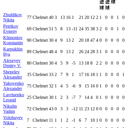
进
进
球
球
球
Zhuldikov
77
Chelmet
40
3
13
16
1
21
20
12
2
1
0
0
1
0
Nikita
Petrikov
69
Chelmet
51
5
8
13
-11
24
35
38
3
2
0
0
1
0
Evgeny
Klimontov
90
Chelmet
30
4
9
13
2
20
18
47
4
0
0
0
0
0
Konstantin
Karpukhin
89
Chelmet
48
4
9
13
2
26
24
28
3
1
0
0
0
0
Ilya
Alexeyev
80
Chelmet
30
4
5
9
-5
13
18
8
2
2
0
0
0
0
Dmitry V.
Shepelev
35
Chelmet
33
2
7
9
1
17
16
18
1
1
0
0
0
1
Alexander
Yakovenko
75
Chelmet
32
1
4
5
-6
9
15
16
0
1
0
0
0
0
Alexander
Lavrinenko
25
Chelmet
30
1
2
3
-7
7
14
4
0
1
0
0
0
0
Leonid
Nikulin
72
Chelmet
43
0
3
3
-12
11
23
12
0
0
0
0
0
0
Vadim
Volobuyev
7
Chelmet
11
1
1
2
-1
6
7
10
1
0
0
0
0
0
Nikita