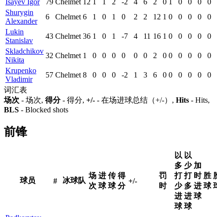
Isayev Igor
79
Chelmet
12
1
1
2
-2
4
6
2
0
1
0
0
0
0
Shurygin
6
Chelmet
6
1
0
1
0
2
2
12
1
0
0
0
0
0
Alexander
Lukin
43
Chelmet
36
1
0
1
-7
4
11
16
1
0
0
0
0
0
Stanislav
Skladchikov
32
Chelmet
1
0
0
0
0
0
0
2
0
0
0
0
0
0
Nikita
Krupenko
57
Chelmet
8
0
0
0
-2
1
3
6
0
0
0
0
0
0
Vladimir
词汇表
场次
- 场次,
得分
- 得分,
+/-
- 在场进球总结（+/-）,
Hits
- Hits,
BLS
- Blocked shots
前锋
以
以
多
少
加
场
进
传
得
罚
打
打
时
胜
球员
冰球队
#
+/-
次
球
球
分
时
少
多
进
球
进
进
球
球
球