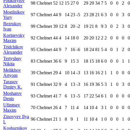
Podkorytov
98
Chelmet
52
12
15
27
0
29
29
34
7
5
0
0
2
0
Alexander
Mogilnikov
97
Chelmet
44
9
14
23
-5
23
28
21
6
3
0
0
3
0
Yury
Bezrukov
99
Chelmet
39
12
8
20
-2
19
21
8
9
3
0
2
3
0
Ivan
Korinevsky
92
Chelmet
44
4
14
18
0
20
20
12
2
2
0
0
0
0
Maxim
Tridchikov
95
Chelmet
44
9
7
16
-6
18
24
81
5
4
0
1
2
0
Alexander
Tertyshny
83
Chelmet
36
6
9
15
3
18
15
18
6
0
0
0
1
1
Nikita
Melikhov
39
Chelmet
29
4
10
14
-3
13
16
16
2
1
1
0
0
0
Artyom
Tarasov
91
Chelmet
32
9
4
13
-3
16
19
36
5
3
1
0
3
0
Dmitry K.
Mosharov
93
Chelmet
41
7
6
13
-5
17
22
54
6
1
0
0
0
0
Denis
Ufimtsev
70
Chelmet
26
4
7
11
4
14
10
4
3
1
0
0
0
0
Maxim
Zinovyev Ilya
96
Chelmet
21
1
8
9
1
11
10
4
1
0
0
0
1
0
I.
Koshurnikov