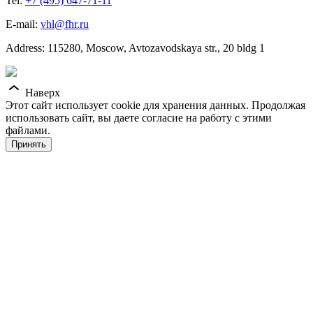
Tel:
+7 (495) 647-71-11
E-mail:
vhl@fhr.ru
Address: 115280, Moscow, Avtozavodskaya str., 20 bldg 1
Наверх
Этот сайт использует cookie для хранения данных. Продолжая
использовать сайт, вы даете согласие на работу с этими
файлами.
Принять