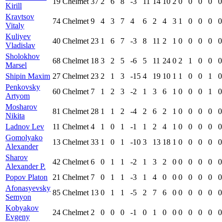
19
Chelmet
37
2
6
8
-3
11
14
10
2
0
0
0
0
0
Kirill
Kravtsov
74
Chelmet
9
4
3
7
4
6
2
4
3
1
0
0
0
0
Vitaly
Kuliyev
40
Chelmet
23
1
6
7
-3
8
11
2
1
0
0
0
0
0
Vladislav
Sholokhov
68
Chelmet
18
3
2
5
-6
5
11
24
0
2
1
0
0
0
Marsel
Shipin Maxim
27
Chelmet
23
2
1
3
-15
4
19
10
1
1
0
0
1
0
Penkovsky
60
Chelmet
7
1
2
3
-2
1
3
6
1
0
0
0
1
0
Artyom
Mosharov
81
Chelmet
28
1
1
2
-4
2
6
2
1
0
0
0
0
0
Nikita
Ladnov Lev
11
Chelmet
4
1
0
1
-1
1
2
4
1
0
0
0
0
0
Gomolyako
13
Chelmet
33
1
0
1
-10
3
13
18
1
0
0
0
0
0
Alexander
Sharov
42
Chelmet
6
0
1
1
-2
1
3
2
0
0
0
0
0
0
Alexander P.
Popov Platon
21
Chelmet
7
0
1
1
-3
1
4
0
0
0
0
0
0
0
Afonasyevsky
85
Chelmet
13
0
1
1
-5
2
7
6
0
0
0
0
0
0
Semyon
Kobyakov
24
Chelmet
2
0
0
0
-1
0
1
0
0
0
0
0
0
0
Evgeny