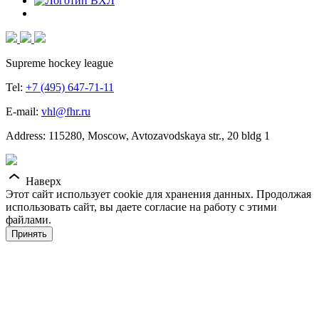
Supreme hockey league
Tel:
+7 (495) 647-71-11
E-mail:
vhl@fhr.ru
Address: 115280, Moscow, Avtozavodskaya str., 20 bldg 1
Наверх
Этот сайт использует cookie для хранения данных. Продолжая
использовать сайт, вы даете согласие на работу с этими
файлами.
Принять