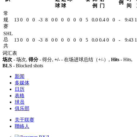
例
球
球
例
门
间
常
规
13
0
0
0
-3
8
0
0
0
0
0
0
5
0.0
0.4
0
0
-
9:43
1
赛
SHL
总
13
0
0
0
-3
8
0
0
0
0
0
0
5
0.0
0.4
0
0
-
9:43
1
共
词汇表
场次
- 场次,
得分
- 得分,
+/-
- 在场进球总结（+/-）,
Hits
- Hits,
BLS
- Blocked shots
新闻
多媒体
日历
表格
球员
俱乐部
关于联赛
聯絡人