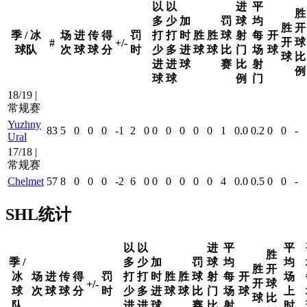
以
以
进
平
胜
多
少
加
罚
球
均
胜
开
季 / 冰
场
进
传
得
罚
打
打
时
胜
胜
球
射
每
开
开
球
#
+/-
球队
次
球
球
分
时
少
多
进
球
球
比
门
场
球
球
比
进
进
球
赛
比
射
例
球
球
例
门
18/19 |
常规赛
Yuzhny
83
5
0
0
0
-1
2
0
0
0
0
0
0
1
0.0
0.2
0
0
-
Ural
17/18 |
常规赛
Chelmet
57
8
0
0
0
-2
6
0
0
0
0
0
0
4
0.0
0.5
0
0
-
SHL统计
以
以
进
平
平
胜
季 /
多
少
加
罚
球
均
均
胜
开
冰
场
进
传
得
罚
打
打
时
胜
胜
球
射
每
开
场
开
球
+/-
球
次
球
球
分
时
少
多
进
球
球
比
门
场
球
上
球
比
队
进
进
球
赛
比
射
时