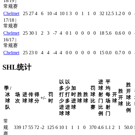
18/19 |
常规赛
Chelmet
25
27
4
6
10
-4
10
1
3
0
1
1
0
32
12.5
1.2
0
0
17/18 |
常规赛
Chelmet
25
30
1
2
3
-7
4
0
1
0
0
0
0
18
5.6
0.6
0
0
16/17 |
常规赛
Chelmet
25
23
0
4
4
-4
4
0
0
0
0
0
0
15
0.0
0.7
0
0
SHL统计
以
以
进
平
胜
季 /
多
少
加
罚
球
均
胜
开
冰
场
进
传
得
罚
打
打
时
胜
胜
球
射
每
开
开
球
+/-
球
次
球
球
分
时
少
多
进
球
球
比
门
场
球
球
比
队
进
进
球
赛
比
射
例
球
球
例
门
常
规
339
17
55
72
-2
125
6
10
1
1
1
0
370
4.6
1.1
2
1
50.0
赛