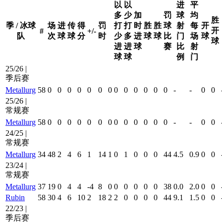
以
以
进
平
多
少
加
罚
球
均
胜
季 / 冰球
场
进
传
得
罚
打
打
时
胜
胜
球
射
每
开
开
#
+/-
队
次
球
球
分
时
少
多
进
球
球
比
门
场
球
球
进
进
球
赛
比
射
球
球
例
门
25/26 |
季后赛
Metallurg
58
0
0
0
0
0
0
0
0
0
0
0
0
0
-
-
0
0
25/26 |
常规赛
Metallurg
58
0
0
0
0
0
0
0
0
0
0
0
0
0
-
-
0
0
24/25 |
常规赛
Metallurg
34
48
2
4
6
1
14
1
0
1
0
0
0
44
4.5
0.9
0
0
23/24 |
常规赛
Metallurg
37
19
0
4
4
-4
8
0
0
0
0
0
0
38
0.0
2.0
0
0
Rubin
58
30
4
6
10
2
18
2
2
0
0
0
0
44
9.1
1.5
0
0
22/23 |
季后赛