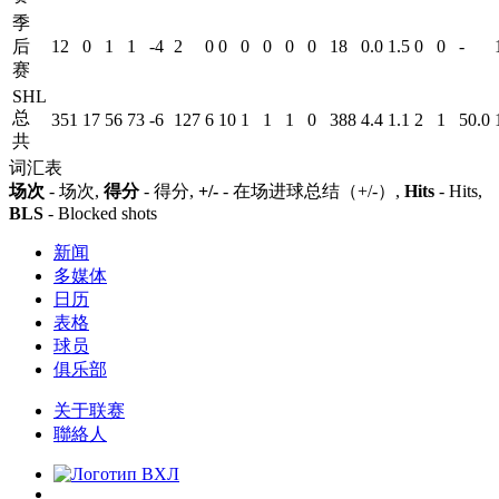
季
后
12
0
1
1
-4
2
0
0
0
0
0
0
18
0.0
1.5
0
0
-
赛
SHL
总
351
17
56
73
-6
127
6
10
1
1
1
0
388
4.4
1.1
2
1
50.0
共
词汇表
场次
- 场次,
得分
- 得分,
+/-
- 在场进球总结（+/-）,
Hits
- Hits,
BLS
- Blocked shots
新闻
多媒体
日历
表格
球员
俱乐部
关于联赛
聯絡人