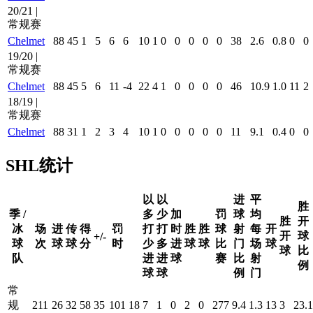
20/21 |
常规赛
Chelmet
88
45
1
5
6
6
10
1
0
0
0
0
0
38
2.6
0.8
0
0
19/20 |
常规赛
Chelmet
88
45
5
6
11
-4
22
4
1
0
0
0
0
46
10.9
1.0
11
2
18/19 |
常规赛
Chelmet
88
31
1
2
3
4
10
1
0
0
0
0
0
11
9.1
0.4
0
0
SHL统计
以
以
进
平
胜
季 /
多
少
加
罚
球
均
胜
开
冰
场
进
传
得
罚
打
打
时
胜
胜
球
射
每
开
开
球
+/-
球
次
球
球
分
时
少
多
进
球
球
比
门
场
球
球
比
队
进
进
球
赛
比
射
例
球
球
例
门
常
规
211
26
32
58
35
101
18
7
1
0
2
0
277
9.4
1.3
13
3
23.1