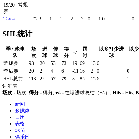
19/20 | 常规
赛
Toros
72
3
1
1
2
3
0
1
0
0
SHL统计
季 / 冰球
场
进
传
得
罚
以多打少进
以少
+/-
队
次
球
球
分
时
球
常规赛
93
20
53
73
19
69
13
6
1
季后赛
20
2
4
6
-11
16
2
0
0
SHL总共
113
22
57
79
8
85
15
6
1
词汇表
场次
- 场次,
得分
- 得分,
+/-
- 在场进球总结（+/-）,
Hits
- Hits,
B
新闻
多媒体
日历
表格
球员
俱乐部