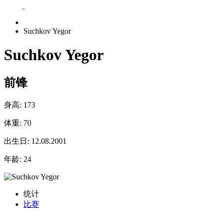
Suchkov Yegor
Suchkov Yegor
前锋
身高:
173
体重:
70
出生日:
12.08.2001
年龄:
24
统计
比赛