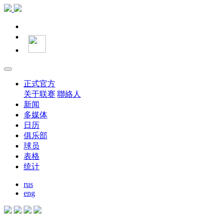
正式官方
关于联赛
聯絡人
新闻
多媒体
日历
俱乐部
球员
表格
统计
rus
eng