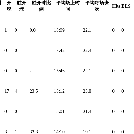
射
开
胜开
胜开球比
平均场上时
平均每场班
Hits
BLS
球
球
例
间
次
1
0
0.0
18:09
22.1
0
0
0
0
-
17:42
22.3
0
0
0
0
-
15:46
22.1
0
0
17
4
23.5
18:12
23.8
0
0
0
0
-
15:01
21.3
0
0
3
1
33.3
14:10
19.1
0
0