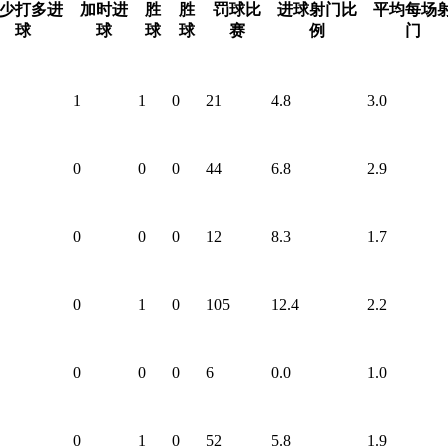
少打多进
加时进
胜
胜
罚球比
进球射门比
平均每场
球
球
球
球
赛
例
门
1
1
0
21
4.8
3.0
0
0
0
44
6.8
2.9
0
0
0
12
8.3
1.7
0
1
0
105
12.4
2.2
0
0
0
6
0.0
1.0
0
1
0
52
5.8
1.9