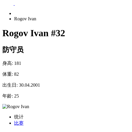
Rogov Ivan
Rogov Ivan
#32
防守员
身高:
181
体重:
82
出生日:
30.04.2001
年龄:
25
统计
比赛