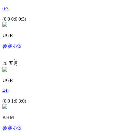
0
:
3
(0:0 0:0 0:3)
UGR
参赛协议
26
五月
UGR
4
:
0
(0:0 1:0 3:0)
KHM
参赛协议