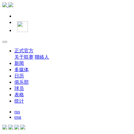
正式官方
关于联赛
聯絡人
新闻
多媒体
日历
俱乐部
球员
表格
统计
rus
eng