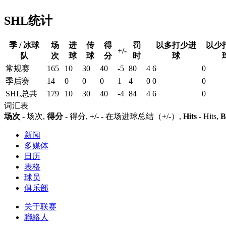
SHL统计
季 / 冰球
场
进
传
得
罚
以多打少进
以少
+/-
队
次
球
球
分
时
球
常规赛
165
10
30
40
-5
80
4
6
0
季后赛
14
0
0
0
1
4
0
0
0
SHL总共
179
10
30
40
-4
84
4
6
0
词汇表
场次
- 场次,
得分
- 得分,
+/-
- 在场进球总结（+/-）,
Hits
- Hits,
B
新闻
多媒体
日历
表格
球员
俱乐部
关于联赛
聯絡人