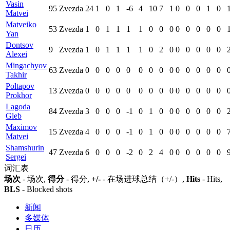
Vasin
95
Zvezda
24
1
0
1
-6
4
10
7
1
0
0
0
1
0
Matvei
Matveiko
53
Zvezda
1
0
1
1
1
1
0
0
0
0
0
0
0
0
Yan
Dontsov
9
Zvezda
1
0
1
1
1
1
0
2
0
0
0
0
0
0
Alexei
Mingachyov
63
Zvezda
0
0
0
0
0
0
0
0
0
0
0
0
0
0
Takhir
Poltapov
13
Zvezda
0
0
0
0
0
0
0
0
0
0
0
0
0
0
Prokhor
Lagoda
84
Zvezda
3
0
0
0
-1
0
1
0
0
0
0
0
0
0
Gleb
Maximov
15
Zvezda
4
0
0
0
-1
0
1
0
0
0
0
0
0
0
Matvei
Shamshurin
47
Zvezda
6
0
0
0
-2
0
2
4
0
0
0
0
0
0
Sergei
词汇表
场次
- 场次,
得分
- 得分,
+/-
- 在场进球总结（+/-）,
Hits
- Hits,
BLS
- Blocked shots
新闻
多媒体
日历