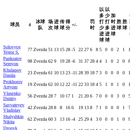
以
以
多
少
加
冰球
场
进
传
得
罚
打
打
时
胜
胜
球员
#
+/-
队
次
球
球
分
时
少
多
进
球
球
进
进
球
球
球
Solovyov
77
Zvezda
51
13
15
28
-5
22
27
6
8
5
0
0
2
1
Yegor S.
Pankratov
98
Zvezda
62
9
19
28
-6
31
37
28
4
4
1
0
2
0
Semyon
Khulapov
23
Zvezda
61
10
13
23
-11
28
39
18
7
3
0
0
0
0
Danila
Prokhorov
19
Zvezda
62
10
12
22
-11
22
33
18
4
5
1
0
1
0
Artyom
Vlasenko
56
Zvezda
28
7
10
17
1
21
20
6
7
0
0
0
3
0
Dmitry
Savvateyev
42
Zvezda
28
8
8
16
6
19
13
8
7
1
0
0
0
1
Vladislav
Shalyshkin
62
Zvezda
60
3
13
16
-4
25
29
4
3
0
0
0
1
0
Nikita
Dronyk