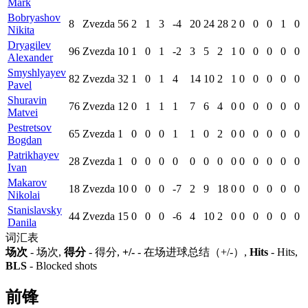
Mark
Bobryashov
8
Zvezda
56
2
1
3
-4
20
24
28
2
0
0
0
1
0
Nikita
Dryagilev
96
Zvezda
10
1
0
1
-2
3
5
2
1
0
0
0
0
0
Alexander
Smyshlyayev
82
Zvezda
32
1
0
1
4
14
10
2
1
0
0
0
0
0
Pavel
Shuravin
76
Zvezda
12
0
1
1
1
7
6
4
0
0
0
0
0
0
Matvei
Pestretsov
65
Zvezda
1
0
0
0
1
1
0
2
0
0
0
0
0
0
Bogdan
Patrikhayev
28
Zvezda
1
0
0
0
0
0
0
0
0
0
0
0
0
0
Ivan
Makarov
18
Zvezda
10
0
0
0
-7
2
9
18
0
0
0
0
0
0
Nikolai
Stanislavsky
44
Zvezda
15
0
0
0
-6
4
10
2
0
0
0
0
0
0
Danila
词汇表
场次
- 场次,
得分
- 得分,
+/-
- 在场进球总结（+/-）,
Hits
- Hits,
BLS
- Blocked shots
前锋