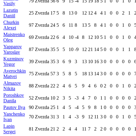
79
Zvezda
56
6
9
15
-4
15
19
18
5
1
0
0
1
0
Vasily
Lazutin
25
Zvezda
17
5
8
13
0
12
12
4
4
1
0
0
2
1
Daniil
Churkin
97
Zvezda
24
5
6
11
8
13
5
8
4
1
0
0
1
0
Alexei
Maistrenko
69
Zvezda
22
6
4
10
-4
8
12
10
5
1
0
0
1
0
Oleg
Yapparov
87
Zvezda
35
5
5
10
-9
12
21
14
5
0
0
0
1
1
Yaroslav
Kuzminov
39
Zvezda
35
3
6
9
3
13
10
16
3
0
0
0
0
0
Yegor
Averochkin
75
Zvezda
57
3
5
8
5
18
13
14
3
0
0
0
0
0
Matvei
Almazov
88
Zvezda
22
2
4
6
5
9
4
6
0
2
0
0
1
0
Nikita
Poroshkov
52
Zvezda
10
2
3
5
-3
4
7
0
1
1
0
0
0
0
Danila
Pautov Ilya
90
Zvezda
25
1
4
5
-4
5
9
8
1
0
0
0
0
0
Yanchenko
70
Zvezda
31
3
1
4
-3
9
12
11
3
0
0
0
1
0
Ivan
Lapin
81
Zvezda
21
2
2
4
4
11
7
2
2
0
0
0
0
0
Sergei