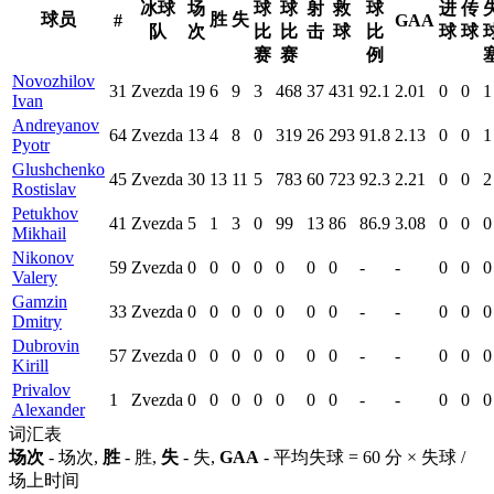
冰球
场
球
球
射
救
球
进
传
球员
胜
失
#
GAA
队
次
比
比
击
球
比
球
球
赛
赛
例
Novozhilov
31
Zvezda
19
6
9
3
468
37
431
92.1
2.01
0
0
1
Ivan
Andreyanov
64
Zvezda
13
4
8
0
319
26
293
91.8
2.13
0
0
1
Pyotr
Glushchenko
45
Zvezda
30
13
11
5
783
60
723
92.3
2.21
0
0
2
Rostislav
Petukhov
41
Zvezda
5
1
3
0
99
13
86
86.9
3.08
0
0
0
Mikhail
Nikonov
59
Zvezda
0
0
0
0
0
0
0
-
-
0
0
0
Valery
Gamzin
33
Zvezda
0
0
0
0
0
0
0
-
-
0
0
0
Dmitry
Dubrovin
57
Zvezda
0
0
0
0
0
0
0
-
-
0
0
0
Kirill
Privalov
1
Zvezda
0
0
0
0
0
0
0
-
-
0
0
0
Alexander
词汇表
场次
- 场次,
胜
- 胜,
失
- 失,
GAA
- 平均失球 = 60 分 × 失球 /
场上时间