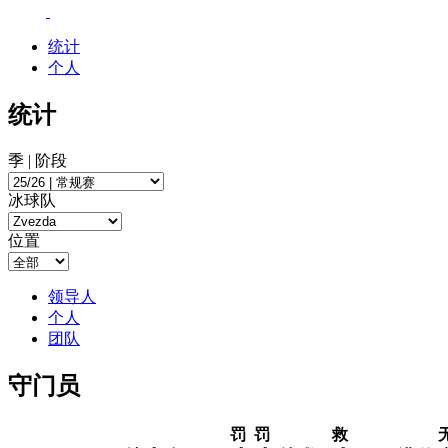
统计
个人
统计
季 | 阶段
冰球队
位置
领导人
个人
团队
守门员
罚
罚
救