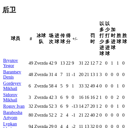
后卫
以
以
多
少
加
冰球
场
进
传
得
罚
打
打
时
胜
胜
球员
#
+/-
队
次
球
球
分
时
少
多
进
球
球
进
进
球
球
球
Bryutov
49
Zvezda
42
9
13
22
9
31
22
12
7
2
0
1
1
0
Yegor
Barantsev
48
Zvezda
31
4
7
11
-1
20
21
13
1
3
0
0
0
0
Denis
Gordeyev
6
Zvezda
58
4
5
9
1
33
32
49
4
0
0
0
1
0
Mikhail
Sidorov
3
Zvezda
42
3
6
9
0
16
16
16
2
1
0
0
2
0
Mikhail
Rogov Ivan
32
Zvezda
52
3
6
9
-13
14
27
20
1
2
0
0
1
0
Barabosha
80
Zvezda
52
2
2
4
-1
21
22
40
2
0
0
0
0
0
Artyom
Lypkan
94
Zvezda
29
0
4
4
-2
11
13
32
0
0
0
0
0
0