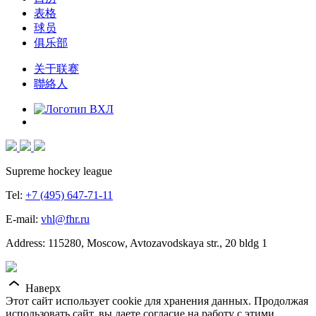
表格
球员
俱乐部
关于联赛
聯絡人
Supreme hockey league
Tel:
+7 (495) 647-71-11
E-mail:
vhl@fhr.ru
Address: 115280, Moscow, Avtozavodskaya str., 20 bldg 1
Наверх
Этот сайт использует cookie для хранения данных. Продолжая
использовать сайт, вы даете согласие на работу с этими