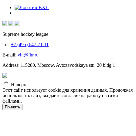
Supreme hockey league
Tel:
+7 (495) 647-71-11
E-mail:
vhl@fhr.ru
Address: 115280, Moscow, Avtozavodskaya str., 20 bldg 1
Наверх
Этот сайт использует cookie для хранения данных. Продолжая
использовать сайт, вы даете согласие на работу с этими
файлами.
Принять