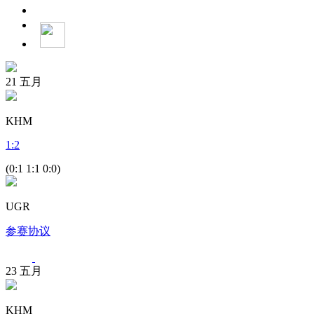
21
五月
KHM
1
:
2
(0:1 1:1 0:0)
UGR
参赛协议
23
五月
KHM