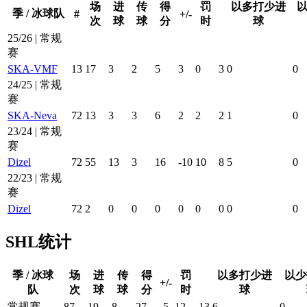
场
进
传
得
罚
以多打少进
季 / 冰球队
#
+/-
次
球
球
分
时
球
25/26 | 常规
赛
SKA-VMF
13
17
3
2
5
3
0
3
0
0
24/25 | 常规
赛
SKA-Neva
72
13
3
3
6
2
2
2
1
0
23/24 | 常规
赛
Dizel
72
55
13
3
16
-10
10
8
5
0
22/23 | 常规
赛
Dizel
72
2
0
0
0
0
0
0
0
0
SHL统计
季 / 冰球
场
进
传
得
罚
以多打少进
以少
+/-
队
次
球
球
分
时
球
常规赛
87
19
8
27
-5
12
13
6
0