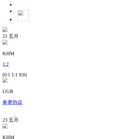
21
五月
KHM
1
:
2
(0:1 1:1 0:0)
UGR
参赛协议
23
五月
KHM