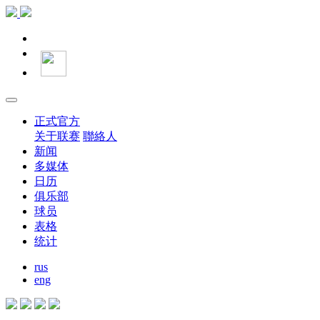
正式官方
关于联赛
聯絡人
新闻
多媒体
日历
俱乐部
球员
表格
统计
rus
eng