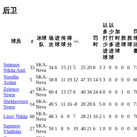
后卫
以
以
多
少
加
冰球
场
进
传
得
罚
打
打
时
胜
胜
球员
#
+/-
队
次
球
球
分
时
少
多
进
球
球
进
进
球
球
球
Smirnov
SKA-
33
34
6
15
21
5
25
20
8
3
3
0
0
0
0
7
Nikita And.
Neva
Yarullin
SKA-
5
58
8
11
19
12
47
35
14
5
3
0
0
0
0
6
Arslan
Neva
Zelenov
SKA-
47
60
4
13
17
6
40
34
24
4
0
0
0
1
0
7
Yegor
Neva
Shekhovtsov
SKA-
14
49
5
11
16
-8
20
28
6
5
0
0
0
0
0
7
Yegor
Neva
SKA-
Lisov Nikita
60
48
3
6
9
7
28
21
16
2
1
0
0
0
0
7
Neva
Sapunov
SKA-
27
59
1
8
9
19
40
21
6
1
0
0
0
0
0
3
Vladislav
Neva