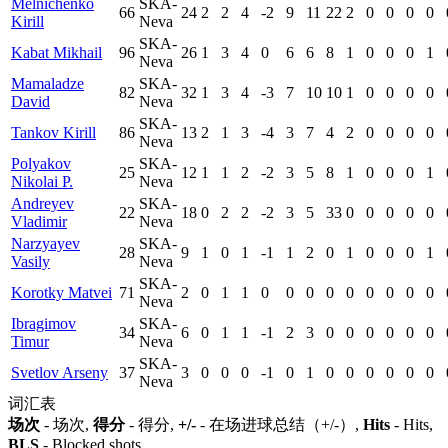
Melnichenko
SKA-
66
24
2
2
4
-2
9
11
22
2
0
0
0
0
Kirill
Neva
SKA-
Kabat Mikhail
96
26
1
3
4
0
6
6
8
1
0
0
0
1
Neva
Mamaladze
SKA-
82
32
1
3
4
-3
7
10
10
1
0
0
0
0
David
Neva
SKA-
Tankov Kirill
86
13
2
1
3
-4
3
7
4
2
0
0
0
0
Neva
Polyakov
SKA-
25
12
1
1
2
-2
3
5
8
1
0
0
0
1
Nikolai P.
Neva
Andreyev
SKA-
22
18
0
2
2
-2
3
5
33
0
0
0
0
0
Vladimir
Neva
Narzyayev
SKA-
28
9
1
0
1
-1
1
2
0
1
0
0
0
1
Vasily
Neva
SKA-
Korotky Matvei
71
2
0
1
1
0
0
0
0
0
0
0
0
0
Neva
Ibragimov
SKA-
34
6
0
1
1
-1
2
3
0
0
0
0
0
0
Timur
Neva
SKA-
Svetlov Arseny
37
3
0
0
0
-1
0
1
0
0
0
0
0
0
Neva
词汇表
场次
- 场次,
得分
- 得分,
+/-
- 在场进球总结（+/-）,
Hits
- Hits,
BLS
- Blocked shots