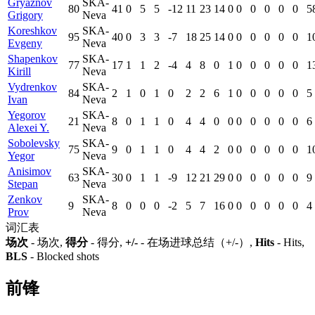
Gryaznov
SKA-
80
41
0
5
5
-12
11
23
14
0
0
0
0
0
0
5
Grigory
Neva
Koreshkov
SKA-
95
40
0
3
3
-7
18
25
14
0
0
0
0
0
0
1
Evgeny
Neva
Shapenkov
SKA-
77
17
1
1
2
-4
4
8
0
1
0
0
0
0
0
1
Kirill
Neva
Vydrenkov
SKA-
84
2
1
0
1
0
2
2
6
1
0
0
0
0
0
5
Ivan
Neva
Yegorov
SKA-
21
8
0
1
1
0
4
4
0
0
0
0
0
0
0
6
Alexei Y.
Neva
Sobolevsky
SKA-
75
9
0
1
1
0
4
4
2
0
0
0
0
0
0
1
Yegor
Neva
Anisimov
SKA-
63
30
0
1
1
-9
12
21
29
0
0
0
0
0
0
9
Stepan
Neva
Zenkov
SKA-
9
8
0
0
0
-2
5
7
16
0
0
0
0
0
0
4
Prov
Neva
词汇表
场次
- 场次,
得分
- 得分,
+/-
- 在场进球总结（+/-）,
Hits
- Hits,
BLS
- Blocked shots
前锋