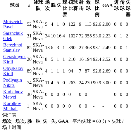
冰球
场
球
罚球
射
救
球
进
传
失
球员
胜
失
#
GAA
队
次
比
比赛
击
球
比
球
球
球
赛
例
塞
Moisevich
SKA-
52
5
4
1
0
122
9
113
92.6
2.00
0
0
0
Pavel
Neva
Saranchuk
SKA-
31
34
10
16
4
1027
72
955
93.0
2.23
0
1
2
Gleb
Neva
Berezhnoi
SKA-
85
13
6
3
1
390
27
363
93.1
2.49
0
0
1
Stanislav
Neva
Gerasimyuk
SKA-
20
8
5
1
1
210
16
194
92.4
2.52
0
0
0
Kirill
Neva
Obyskalov
SKA-
89
4
1
1
1
94
7
87
92.6
2.69
0
0
0
Kirill
Neva
Podlyagin
SKA-
74
11
4
5
0
263
24
239
90.9
3.00
0
0
0
Nikita
Neva
Karbainov
SKA-
30
0
0
0
0
0
0
0
-
-
0
0
0
Matvei
Neva
Korotkov
SKA-
1
0
0
0
0
0
0
0
-
-
0
0
0
Mikhail
Neva
词汇表
场次
- 场次,
胜
- 胜,
失
- 失,
GAA
- 平均失球 = 60 分 × 失球 /
场上时间