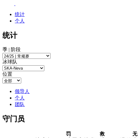
统计
个人
统计
季 | 阶段
冰球队
位置
领导人
个人
团队
守门员
罚
救
无