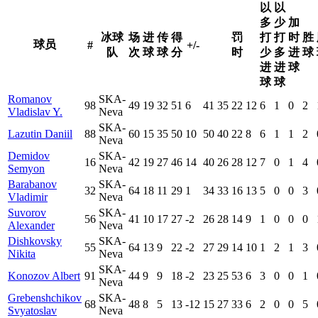
以
以
多
少
加
冰球
场
进
传
得
罚
打
打
时
胜
球员
#
+/-
队
次
球
球
分
时
少
多
进
球
进
进
球
球
球
Romanov
SKA-
98
49
19
32
51
6
41
35
22
12
6
1
0
2
Vladislav Y.
Neva
SKA-
Lazutin Daniil
88
60
15
35
50
10
50
40
22
8
6
1
1
2
Neva
Demidov
SKA-
16
42
19
27
46
14
40
26
28
12
7
0
1
4
Semyon
Neva
Barabanov
SKA-
32
64
18
11
29
1
34
33
16
13
5
0
0
3
Vladimir
Neva
Suvorov
SKA-
56
41
10
17
27
-2
26
28
14
9
1
0
0
0
Alexander
Neva
Dishkovsky
SKA-
55
64
13
9
22
-2
27
29
14
10
1
2
1
3
Nikita
Neva
SKA-
Konozov Albert
91
44
9
9
18
-2
23
25
53
6
3
0
0
1
Neva
Grebenshchikov
SKA-
68
48
8
5
13
-12
15
27
33
6
2
0
0
5
Svyatoslav
Neva