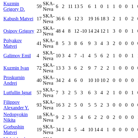
Kuzmin
SKA-
59
6
2
11
13
5
6
1
0
1
1
0
0
1
Grigory D.
Neva
SKA-
Kabush Matvei
17
36
6
6
12
3
19
16
18
3
2
1
0
2
Neva
SKA-
Osipov Grigory
23
48
4
8
12
-10
14
24
12
1
3
0
0
1
Neva
Polyakov
SKA-
41
8
5
3
8
6
9
3
4
3
2
0
0
0
Matvei
Neva
SKA-
Galimov Emil
4
10
3
4
7
-1
4
5
6
2
1
0
0
1
Neva
SKA-
Kuzmin Ivan
72
13
3
3
6
2
9
7
2
2
1
0
0
0
Neva
Proskurnin
SKA-
40
34
2
4
6
0
10
10
10
2
0
0
0
0
Andrei
Neva
SKA-
Lutfullin Ignat
57
7
3
2
5
3
6
3
4
2
1
0
0
1
Neva
Filippov
SKA-
93
16
3
2
5
0
5
5
2
3
0
0
0
0
Alexander Y.
Neva
Nedopyokin
SKA-
18
9
2
3
5
4
6
2
2
0
2
0
0
0
Nikita
Neva
Gorbushin
SKA-
19
34
1
4
5
-4
10
14
4
1
0
0
0
0
Matvei
Neva