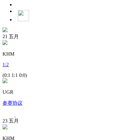
21
五月
KHM
1
:
2
(0:1 1:1 0:0)
UGR
参赛协议
23
五月
KHM