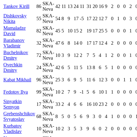
SKA-
Tankov Kirill
86
42
11
13
24
11
31
20
16
9
2
0
0
2
Neva
Dishkovsky
SKA-
55
54
8
9
17
-5
17
22
12
7
0
1
0
3
Nikita
Neva
Mamaladze
SKA-
82
45
5
10
15
2
19
17
25
5
0
0
0
1
David
Neva
Barabanov
SKA-
32
47
6
8
14
0
17
17
12
4
2
0
0
0
Vladimir
Neva
Buchelnikov
SKA-
72
10
3
9
12
2
7
5
4
1
2
0
0
1
Dmitry
Neva
Ovechkin
SKA-
24
42
6
5
11
5
13
8
6
5
1
0
0
0
Dmitry
Neva
SKA-
Kabat Mikhail
96
25
3
6
9
5
11
6
12
3
0
0
1
1
Neva
SKA-
Fedotov Ilya
99
10
2
7
9
-1
5
6
10
1
1
0
0
0
Neva
Sinyatkin
SKA-
17
33
2
4
6
6
16
10
23
2
0
0
0
0
Semyon
Neva
Grebenshchikov
SKA-
68
8
5
0
5
6
9
3
0
4
1
0
0
0
Svyatoslav
Neva
Kurbatov
SKA-
10
10
2
3
5
3
9
6
0
2
0
0
0
0
Vladislav
Neva