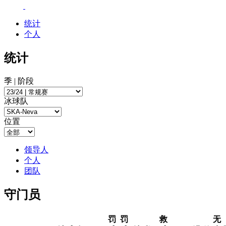
统计
个人
统计
季 | 阶段
冰球队
位置
领导人
个人
团队
守门员
罚
罚
救
无