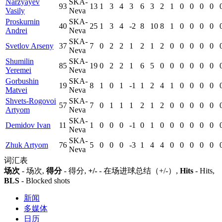
Narzyayev
SKA-
93
13
1
3
4
3
6
3
2
1
0
0
0
0
Vasily
Neva
Proskurnin
SKA-
40
25
1
3
4
-2
8
10
8
1
0
0
0
0
Andrei
Neva
SKA-
Svetlov Arseny
37
7
0
2
2
1
2
1
2
0
0
0
0
0
Neva
Shumilin
SKA-
85
19
0
2
2
1
6
5
0
0
0
0
0
0
Yeremei
Neva
Gorbushin
SKA-
19
8
1
0
1
-1
1
2
4
1
0
0
0
0
Matvei
Neva
Shvets-Rogovoi
SKA-
57
7
0
1
1
1
2
1
2
0
0
0
0
0
Artyom
Neva
SKA-
Demidov Ivan
11
1
0
0
0
-1
0
1
0
0
0
0
0
0
Neva
SKA-
Zhuk Artyom
76
5
0
0
0
-3
1
4
4
0
0
0
0
0
Neva
词汇表
场次
- 场次,
得分
- 得分,
+/-
- 在场进球总结（+/-）,
Hits
- Hits,
BLS
- Blocked shots
新闻
多媒体
日历