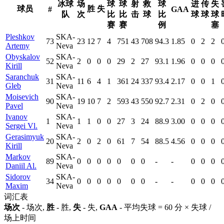
冰球
场
球
球
射
救
球
进
传
失
球员
胜
失
#
GAA
队
次
比
比
击
球
比
球
球
球
赛
赛
例
塞
Pleshkov
SKA-
73
23
12
7
4
751
43
708
94.3
1.85
0
2
2
Artemy
Neva
Obyskalov
SKA-
52
2
0
0
0
29
2
27
93.1
1.96
0
0
0
Kirill
Neva
Saranchuk
SKA-
31
11
6
4
1
361
24
337
93.4
2.17
0
0
1
Gleb
Neva
Moisevich
SKA-
90
19
10
7
2
593
43
550
92.7
2.31
0
2
0
Pavel
Neva
Ivanov
SKA-
1
1
1
0
0
27
3
24
88.9
3.00
0
0
0
Sergei Vl.
Neva
Gerasimyuk
SKA-
20
2
0
2
0
61
7
54
88.5
4.56
0
0
0
Kirill
Neva
Markov
SKA-
89
0
0
0
0
0
0
0
-
-
0
0
0
Daniil Al.
Neva
Sidorov
SKA-
34
0
0
0
0
0
0
0
-
-
0
0
0
Maxim
Neva
词汇表
场次
- 场次,
胜
- 胜,
失
- 失,
GAA
- 平均失球 = 60 分 × 失球 /
场上时间