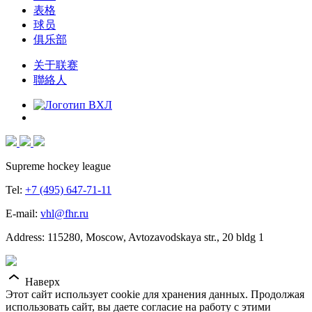
表格
球员
俱乐部
关于联赛
聯絡人
Supreme hockey league
Tel:
+7 (495) 647-71-11
E-mail:
vhl@fhr.ru
Address: 115280, Moscow, Avtozavodskaya str., 20 bldg 1
Наверх
Этот сайт использует cookie для хранения данных. Продолжая
использовать сайт, вы даете согласие на работу с этими