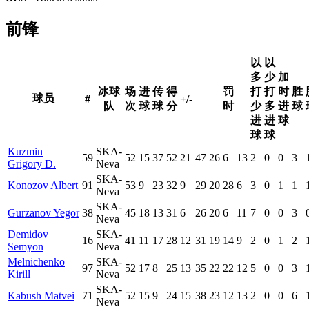
前锋
以
以
多
少
加
冰球
场
进
传
得
罚
打
打
时
胜
球员
#
+/-
队
次
球
球
分
时
少
多
进
球
进
进
球
球
球
Kuzmin
SKA-
59
52
15
37
52
21
47
26
6
13
2
0
0
3
Grigory D.
Neva
SKA-
Konozov Albert
91
53
9
23
32
9
29
20
28
6
3
0
1
1
Neva
SKA-
Gurzanov Yegor
38
45
18
13
31
6
26
20
6
11
7
0
0
3
Neva
Demidov
SKA-
16
41
11
17
28
12
31
19
14
9
2
0
1
2
Semyon
Neva
Melnichenko
SKA-
97
52
17
8
25
13
35
22
22
12
5
0
0
3
Kirill
Neva
SKA-
Kabush Matvei
71
52
15
9
24
15
38
23
12
13
2
0
0
6
Neva