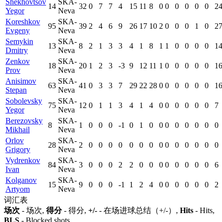
Shekhovtsov
SKA-
14
32
0
7
7
4
15
11
8
0
0
0
0
0
0
2
Yegor
Neva
Koreshkov
SKA-
95
39
2
4
6
9
26
17
10
2
0
0
0
1
0
2
Evgeny
Neva
Semykin
SKA-
13
8
2
1
3
3
4
1
8
1
1
0
0
0
0
1
Dmitry
Neva
Zenkov
SKA-
18
20
1
2
3
-3
9
12
11
1
0
0
0
0
0
1
Prov
Neva
Anisimov
SKA-
63
41
0
3
3
7
29
22
28
0
0
0
0
0
0
1
Stepan
Neva
Sobolevsky
SKA-
75
12
0
1
1
3
4
1
4
0
0
0
0
0
0
7
Yegor
Neva
Berezovsky
SKA-
8
1
0
0
0
-1
0
1
0
0
0
0
0
0
0
0
Mikhail
Neva
Orlov
SKA-
28
2
0
0
0
0
0
0
0
0
0
0
0
0
0
0
Grigory
Neva
Vydrenkov
SKA-
84
3
0
0
0
2
2
0
0
0
0
0
0
0
0
6
Ivan
Neva
Kolganov
SKA-
15
9
0
0
0
-1
1
2
4
0
0
0
0
0
0
2
Artyom
Neva
词汇表
场次
- 场次,
得分
- 得分,
+/-
- 在场进球总结（+/-）,
Hits
- Hits,
BLS
- Blocked shots