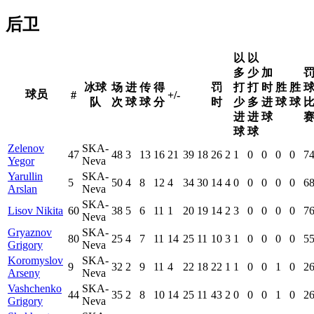
后卫
以
以
多
少
加
冰球
场
进
传
得
罚
打
打
时
胜
胜
球员
#
+/-
队
次
球
球
分
时
少
多
进
球
球
进
进
球
球
球
Zelenov
SKA-
47
48
3
13
16
21
39
18
26
2
1
0
0
0
0
7
Yegor
Neva
Yarullin
SKA-
5
50
4
8
12
4
34
30
14
4
0
0
0
0
0
6
Arslan
Neva
SKA-
Lisov Nikita
60
38
5
6
11
1
20
19
14
2
3
0
0
0
0
7
Neva
Gryaznov
SKA-
80
25
4
7
11
14
25
11
10
3
1
0
0
0
0
5
Grigory
Neva
Koromyslov
SKA-
9
32
2
9
11
4
22
18
22
1
1
0
0
1
0
2
Arseny
Neva
Vashchenko
SKA-
44
35
2
8
10
14
25
11
43
2
0
0
0
1
0
2
Grigory
Neva