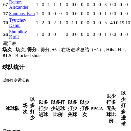
Remov
67
1
0
1
1
1
0
0
0
0
0
0
0
3
0.0
0
0
Alexander
77
Sapunov Ivan
1
0
0
0
0
0
0
0
0
0
0
0
1
0.0
0
0
Tyutchev
70
1
2
0
2
1
0
1
1
0
0
0
0
5
40.0
19
10
Daniil
Shumilov
26
1
0
0
0
-1
0
0
0
0
0
0
0
1
0.0
0
0
Kirill
词汇表
场次
- 场次,
得分
- 得分,
+/-
- 在场进球总结（+/-）,
Hits
- Hits,
BLS
- Blocked shots
球队统计
以多打少词汇表
以
以少
以
少
以多
以多打
以多
以少
打多
场
多
打
冰球队
打少
少进球
打少
打多
无失
PPGA
次
打
多
进球
比例
失球
次
球比
少
进
例
球
Dynamo-