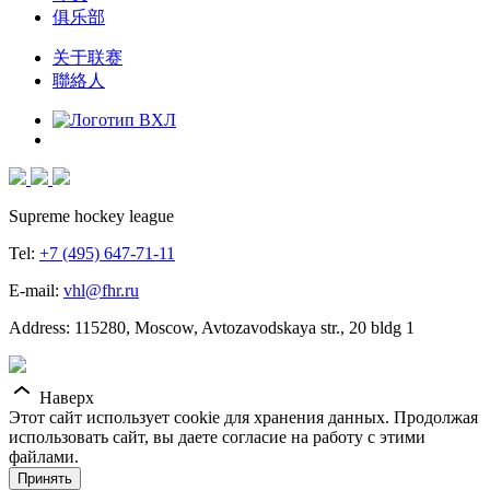
俱乐部
关于联赛
聯絡人
Supreme hockey league
Tel:
+7 (495) 647-71-11
E-mail:
vhl@fhr.ru
Address: 115280, Moscow, Avtozavodskaya str., 20 bldg 1
Наверх
Этот сайт использует cookie для хранения данных. Продолжая
использовать сайт, вы даете согласие на работу с этими
файлами.
Принять