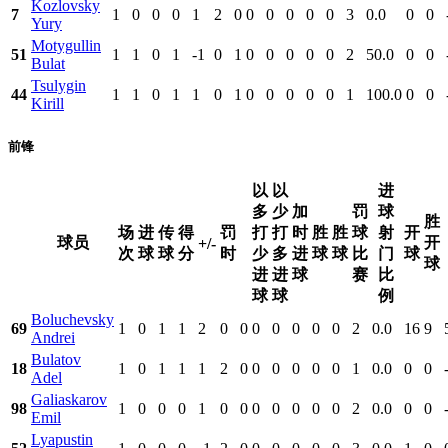
Kozlovsky
7
1
0
0
0
1
2
0
0
0
0
0
0
3
0.0
0
0
Yury
Motygullin
51
1
1
0
1
-1
0
1
0
0
0
0
0
2
50.0
0
0
Bulat
Tsulygin
44
1
1
0
1
1
0
1
0
0
0
0
0
1
100.0
0
0
Kirill
前锋
以
以
进
多
少
加
罚
球
胜
场
进
传
得
罚
打
打
时
胜
胜
球
射
开
球员
开
+/-
次
球
球
分
时
少
多
进
球
球
比
门
球
球
进
进
球
赛
比
球
球
例
Boluchevsky
69
1
0
1
1
2
0
0
0
0
0
0
0
2
0.0
16
9
Andrei
Bulatov
18
1
0
1
1
1
2
0
0
0
0
0
0
1
0.0
0
0
Adel
Galiaskarov
98
1
0
0
0
1
0
0
0
0
0
0
0
2
0.0
0
0
Emil
Lyapustin