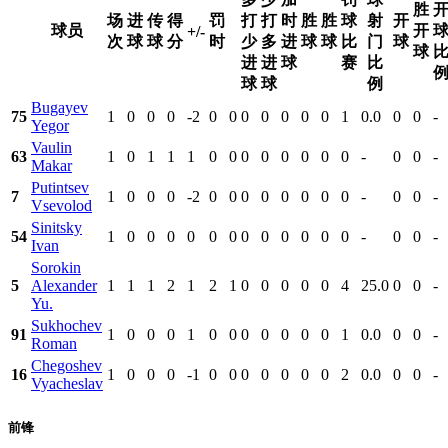
胜
场
进
传
得
罚
打
打
时
胜
胜
球
射
开
球员
开
+/-
次
球
球
分
时
少
多
进
球
球
比
门
球
球
进
进
球
赛
比
球
球
例
Bugayev
75
1
0
0
0
-2
0
0
0
0
0
0
0
1
0.0
0
0
-
Yegor
Vaulin
63
1
0
1
1
1
0
0
0
0
0
0
0
0
-
0
0
-
Makar
Putintsev
7
1
0
0
0
-2
0
0
0
0
0
0
0
0
-
0
0
-
Vsevolod
Sinitsky
54
1
0
0
0
0
0
0
0
0
0
0
0
0
-
0
0
-
Ivan
Sorokin
5
Alexander
1
1
1
2
1
2
1
0
0
0
0
0
4
25.0
0
0
-
Yu.
Sukhochev
91
1
0
0
0
1
0
0
0
0
0
0
0
1
0.0
0
0
-
Roman
Chegoshev
16
1
0
0
0
-1
0
0
0
0
0
0
0
2
0.0
0
0
-
Vyacheslav
前锋