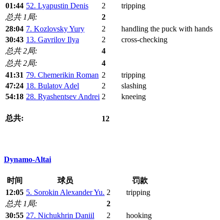
01:44
52. Lyapustin Denis
2
tripping
总共 1局:
2
28:04
7. Kozlovsky Yury
2
handling the puck with hands
30:43
13. Gavrilov Ilya
2
cross-checking
总共 2局:
4
总共 2局:
4
41:31
79. Chemerikin Roman
2
tripping
47:24
18. Bulatov Adel
2
slashing
54:18
28. Ryashentsev Andrei
2
kneeing
总共:
12
Dynamo-Altai
时间
球员
罚款
12:05
5. Sorokin Alexander Yu.
2
tripping
总共 1局:
2
30:55
27. Nichukhrin Daniil
2
hooking