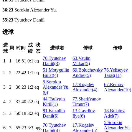
36:23
Sorokin Alexander Yu.
55:23
Tyutchev Daniil
进球
进
成
状
局
时间
进球者
传球
传球
球
绩
态
70.Tyutchev
63.Vaulin
1
1
16:51
0:1
eq
Daniil(3)
Makar(5)
51.Motygullin
69.Boluchevsky
76.Yeliseyev
2
2
22:42
1:1
eq
Bulat(4)
Andrei(5)
Taras(11)
5.Sorokin
17.Kogalev
67.Remov
3
2
36:23
1:2
eq
Alexander Yu.
Alexander(4)
Alexander(10)
(6)
44.Tsulygin
77.Sharifyanov
4
2
37:40
2:2
eq
Kirill(1)
Timur(7)
81.Faizullin
13.Gavrilov
18.Bulatov
5
3
50:18
3:2
eq
Danil(6)
Ilya(6)
Adel(7)
5.Sorokin
70.Tyutchev
17.Kogalev
6
3
55:23
3:3
ppg
Alexander Yu.
Daniil(4)
Alexander(5)