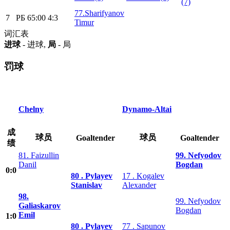
(7)
77.Sharifyanov
7
РБ
65:00
4:3
Timur
词汇表
进球
- 进球,
局
- 局
罚球
Chelny
Dynamo-Altai
成
球员
球员
Goaltender
Goaltender
绩
81. Faizullin
99. Nefyodov
Danil
Bogdan
0:0
80 . Pylayev
17 . Kogalev
Stanislav
Alexander
98.
99. Nefyodov
Galiaskarov
Bogdan
Emil
1:0
80 . Pylayev
77 . Sapunov