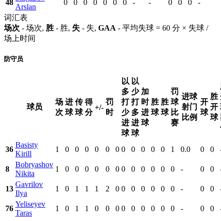
48
0
0
0
0
0
0
0
-
-
0
0
0
-
Arslan
词汇表
场次
- 场次,
胜
- 胜,
失
- 失,
GAA
- 平均失球 = 60 分 × 失球 /
场上时间
防守员
以
以
多
少
加
罚
进球
胜
场
进
传
得
罚
打
打
时
胜
胜
球
开
球员
射门
开
+/-
次
球
球
分
时
少
多
进
球
球
比
球
比例
球
进
进
球
赛
球
球
Basisty
36
1
0
0
0
0
0
0
0
0
0
0
0
1
0.0
0
0
Kirill
Bobryashov
8
1
0
0
0
0
0
0
0
0
0
0
0
0
-
0
0
Nikita
Gavrilov
13
1
0
1
1
1
2
0
0
0
0
0
0
0
-
0
0
Ilya
Yeliseyev
76
1
0
1
1
0
0
0
0
0
0
0
0
0
-
0
0
Taras