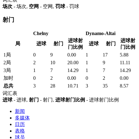
场次
- 场次,
空网
- 空网,
罚球
- 罚球
射门
Chelny
Dynamo-Altai
进球射
进球射
局
进球
射门
进球
射门
门比例
门比例
1局
0
9
0.00
1
17
5.88
2局
2
10
20.00
1
9
11.11
3局
1
7
14.29
1
7
14.29
加时
0
2
0.00
0
2
0.00
总共
3
28
10.71
3
35
8.57
词汇表
进球
- 进球,
射门
- 射门,
进球射门比例
- 进球射门比例
新闻
多媒体
日历
表格
球员