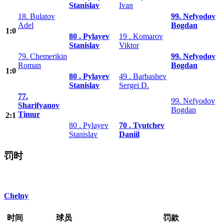
Stanislav
Ivan
18. Bulatov
99. Nefyodov
Adel
Bogdan
1:0
80 . Pylayev
19 . Komarov
Stanislav
Viktor
79. Chemerikin
99. Nefyodov
Roman
Bogdan
1:0
80 . Pylayev
49 . Barbashev
Stanislav
Sergei D.
77.
99. Nefyodov
Sharifyanov
Bogdan
Timur
2:1
80 . Pylayev
70 . Tyutchev
Stanislav
Daniil
罚时
Chelny
时间
球员
罚款