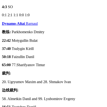
4:3
SO
0:1
2:1
1:1
0:0
1:0
Dynamo-Altai
Barnaul
教练:
Parkhomenko Dmitry
22:42
Motygullin Bulat
37:40
Tsulygin Kirill
50:18
Faizullin Danil
65:00
77.Sharifyanov Timur
裁判:
20. Ugryumov Maxim and 28. Shmakov Ivan
边线裁判:
58. Almetkin Danil and 99. Lyubomirov Evgeny
16:51
Tyutchev Daniil