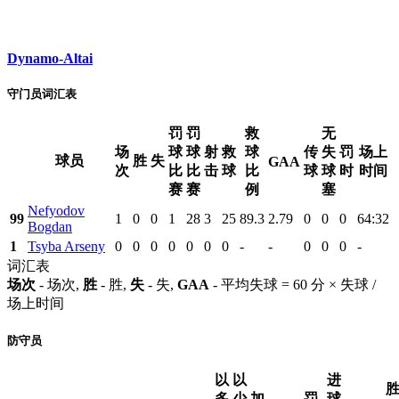
Dynamo-Altai
守门员词汇表
罚
罚
救
无
场
球
球
射
救
球
传
失
罚
场上
球员
胜
失
GAA
次
比
比
击
球
比
球
球
时
时间
赛
赛
例
塞
Nefyodov
99
1
0
0
1
28
3
25
89.3
2.79
0
0
0
64:32
Bogdan
1
Tsyba Arseny
0
0
0
0
0
0
0
-
-
0
0
0
-
词汇表
场次
- 场次,
胜
- 胜,
失
- 失,
GAA
- 平均失球 = 60 分 × 失球 /
场上时间
防守员
以
以
进
多
少
加
罚
球