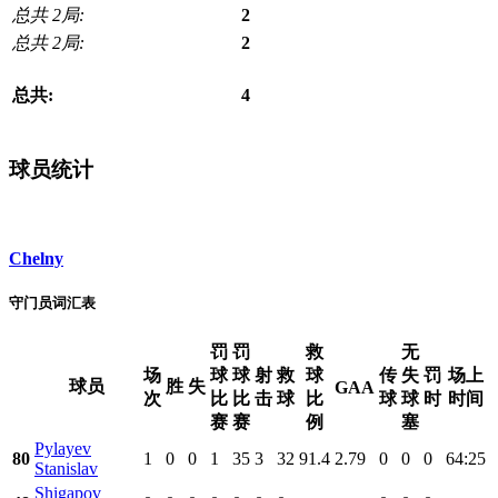
总共 2局:
2
总共 2局:
2
总共:
4
球员统计
Chelny
守门员词汇表
罚
罚
救
无
场
球
球
射
救
球
传
失
罚
场上
球员
胜
失
GAA
次
比
比
击
球
比
球
球
时
时间
赛
赛
例
塞
Pylayev
80
1
0
0
1
35
3
32
91.4
2.79
0
0
0
64:25
Stanislav
Shigapov