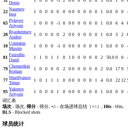
52
1
0
0
0
-1
2
0
0
0
0
0
0
3
0.0
1
0
Denis
Naumov
22
1
0
0
0
0
0
0
0
0
0
0
0
1
0.0
0
0
Igor
Pylayev
65
1
0
0
0
-1
0
0
0
0
0
0
0
1
0.0
6
4
Artyom
Ryashentsev
28
1
0
0
0
0
2
0
0
0
0
0
0
1
0.0
3
2
Andrei
Ustimkin
10
1
0
0
0
-1
0
0
0
0
0
0
0
1
0.0
0
0
Maxim
Faizullin
81
1
1
0
1
1
0
1
0
0
0
0
0
2
50.0
0
0
Danil
Chemerikin
79
1
0
0
0
0
2
0
0
0
0
0
0
2
0.0
17
9
Roman
Sharifyanov
77
1
0
1
1
1
0
0
0
0
0
0
1
4
0.0
22
12
Timur
Yakutov
95
1
0
0
0
1
0
0
0
0
0
0
0
1
0.0
0
0
Artyom
词汇表
场次
- 场次,
得分
- 得分,
+/-
- 在场进球总结（+/-）,
Hits
- Hits,
BLS
- Blocked shots
球员统计