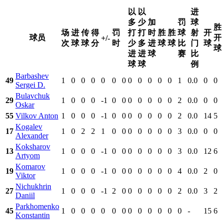
以
以
进
多
少
加
罚
球
胜
场
进
传
得
罚
打
打
时
胜
胜
球
射
开
球员
开
+/-
次
球
球
分
时
少
多
进
球
球
比
门
球
球
进
进
球
赛
比
球
球
例
Barbashev
49
1
0
0
0
0
0
0
0
0
0
0
0
1
0.0
0
0
Sergei D.
Bulavchuk
29
1
0
0
0
-1
0
0
0
0
0
0
0
2
0.0
0
0
Oskar
55
Vilkov Anton
1
0
0
0
-1
0
0
0
0
0
0
0
2
0.0
14
5
Kogalev
17
1
0
2
2
1
0
0
0
0
0
0
0
3
0.0
0
0
Alexander
Koksharov
13
1
0
0
0
-1
0
0
0
0
0
0
0
3
0.0
12
6
Artyom
Komarov
19
1
0
0
0
-1
0
0
0
0
0
0
0
4
0.0
2
0
Viktor
Nichukhrin
27
1
0
0
0
-1
2
0
0
0
0
0
0
2
0.0
3
2
Daniil
Parkhomenko
45
1
0
0
0
0
0
0
0
0
0
0
0
0
-
15
6
Konstantin