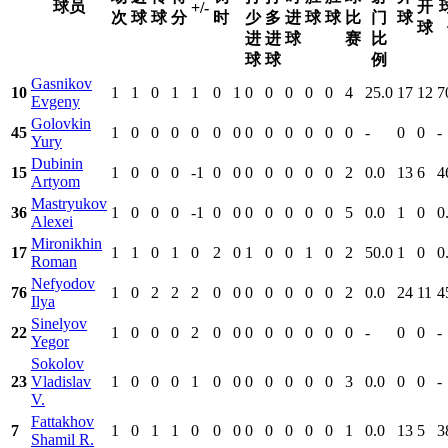
球员
开
+/-
次
球
球
分
时
少
多
进
球
球
比
门
球
球
进
进
球
赛
比
球
球
例
Gasnikov
10
1
1
0
1
1
0
1
0
0
0
0
0
4
25.0
17
12
7
Evgeny
Golovkin
45
1
0
0
0
0
0
0
0
0
0
0
0
0
-
0
0
-
Yury
Dubinin
15
1
0
0
0
-1
0
0
0
0
0
0
0
2
0.0
13
6
4
Artyom
Mastryukov
36
1
0
0
0
-1
0
0
0
0
0
0
0
5
0.0
1
0
0
Alexei
Mironikhin
17
1
1
0
1
0
2
0
1
0
0
1
0
2
50.0
1
0
0
Roman
Nefyodov
76
1
0
2
2
2
0
0
0
0
0
0
0
2
0.0
24
11
4
Ilya
Sinelyov
22
1
0
0
0
2
0
0
0
0
0
0
0
0
-
0
0
-
Yegor
Sokolov
23
Vladislav
1
0
0
0
1
0
0
0
0
0
0
0
3
0.0
0
0
-
V.
Fattakhov
7
1
0
1
1
0
0
0
0
0
0
0
0
1
0.0
13
5
3
Shamil R.