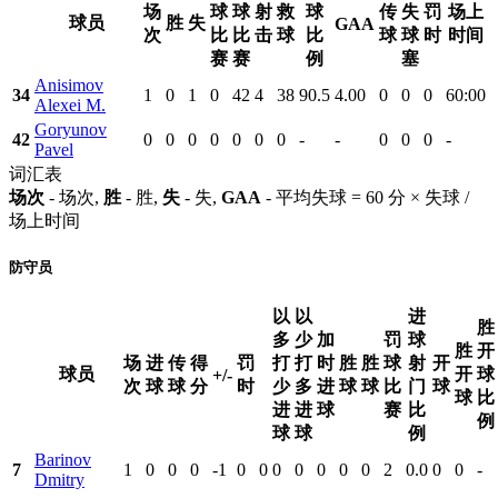
场
球
球
射
救
球
传
失
罚
场上
球员
胜
失
GAA
次
比
比
击
球
比
球
球
时
时间
赛
赛
例
塞
Anisimov
34
1
0
1
0
42
4
38
90.5
4.00
0
0
0
60:00
Alexei M.
Goryunov
42
0
0
0
0
0
0
0
-
-
0
0
0
-
Pavel
词汇表
场次
- 场次,
胜
- 胜,
失
- 失,
GAA
- 平均失球 = 60 分 × 失球 /
场上时间
防守员
以
以
进
胜
多
少
加
罚
球
胜
开
场
进
传
得
罚
打
打
时
胜
胜
球
射
开
球员
开
球
+/-
次
球
球
分
时
少
多
进
球
球
比
门
球
球
比
进
进
球
赛
比
例
球
球
例
Barinov
7
1
0
0
0
-1
0
0
0
0
0
0
0
2
0.0
0
0
-
Dmitry