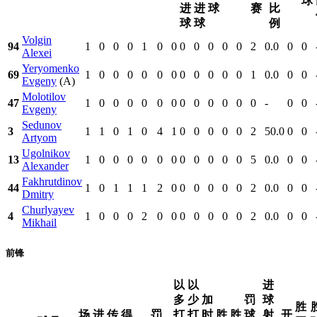
球
进
进
球
赛
比
球
球
例
Volgin
94
1
0
0
0
1
0
0
0
0
0
0
0
2
0.0
0
0
Alexei
Yeryomenko
69
1
0
0
0
0
0
0
0
0
0
0
0
1
0.0
0
0
Evgeny
(A)
Molotilov
47
1
0
0
0
0
0
0
0
0
0
0
0
0
-
0
0
Evgeny
Sedunov
3
1
1
0
1
0
4
1
0
0
0
0
0
2
50.0
0
0
Artyom
Ugolnikov
13
1
0
0
0
0
0
0
0
0
0
0
0
5
0.0
0
0
Alexander
Fakhrutdinov
44
1
0
1
1
1
2
0
0
0
0
0
0
2
0.0
0
0
Dmitry
Churlyayev
4
1
0
0
0
2
0
0
0
0
0
0
0
2
0.0
0
0
Mikhail
前锋
以
以
进
多
少
加
罚
球
胜
场
进
传
得
罚
打
打
时
胜
胜
球
射
开