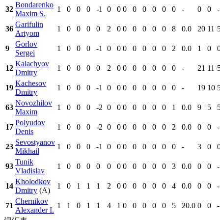
Bondarenko
32
1
0
0
0
-1
0
0
0
0
0
0
0
0
-
0
0
-
Maxim S.
Garifulin
36
1
0
0
0
0
2
0
0
0
0
0
0
8
0.0
20
11
Artyom
Gorlov
9
1
0
0
0
-1
0
0
0
0
0
0
0
2
0.0
1
0
Sergei
Kalachyov
12
1
0
0
0
0
2
0
0
0
0
0
0
0
-
21
11
Dmitry
Kachesov
19
1
0
0
0
-1
0
0
0
0
0
0
0
0
-
19
10
Dmitry
Novozhilov
63
1
0
0
0
-2
0
0
0
0
0
0
0
1
0.0
9
5
Maxim
Polyudov
17
1
0
0
0
-2
0
0
0
0
0
0
0
2
0.0
0
0
-
Denis
Sevostyanov
23
1
0
0
0
-1
0
0
0
0
0
0
0
0
-
3
0
Mikhail
Tunik
93
1
0
0
0
0
0
0
0
0
0
0
0
3
0.0
0
0
-
Vladislav
Kholodkov
14
1
0
1
1
1
2
0
0
0
0
0
0
4
0.0
0
0
-
Dmitry
(A)
Chernikov
71
1
1
0
1
1
4
1
0
0
0
0
0
5
20.0
0
0
-
Alexander I.