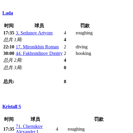
Lada
时间
球员
罚款
17:35
3. Sedunov Artyom
4
roughing
总共 1局:
4
22:10
17. Mironikhin Roman
2
diving
30:00
44. Fakhrutdinov Dmitry
2
hooking
总共 2局:
4
总共 3局:
0
总共:
8
Kristall S
时间
球员
罚款
71. Chernikov
17:35
4
roughing
Alexander I.