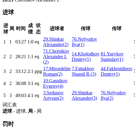
进球
进
成
状
局
时间
进球者
传球
传球
球
绩
态
29.Shinkar
76.Nefyodov
1
1
03:27
1:0
eq
Alexander(2)
Ilya(1)
71.Chernikov
14.Kholodkov
81.Yazykov
2
2
28:21
1:1
eq
Alexander I.
Dmitry(1)
Stanislav(1)
(2)
17.Mironikhin
7.Fattakhov
44.Fakhrutdinov
3
2
33:12
2:1
ppg
Roman(2)
Shamil R.(3)
Dmitry(1)
10.Gasnikov
4
2
36:08
3:1
eq
Evgeny(4)
3.Sedunov
29.Shinkar
76.Nefyodov
5
3
49:03
4:1
eq
Artyom(2)
Alexander(3)
Ilya(2)
词汇表
进球
- 进球,
局
- 局
罚时