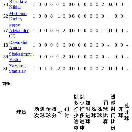
Biryukov
73
1
0
0
0
0
0
0
0
0
0
0
0
2
0.0
0
0
-
Nikita
Mishenin
52
1
0
0
0
-1
0
0
0
0
0
0
0
0
-
0
0
-
Dmitry
Perov
77
Alexander
1
0
0
0
0
2
0
0
0
0
0
0
1
0.0
0
0
-
(C)
Rassokha
13
1
0
0
0
0
0
0
0
0
0
0
0
0
-
0
0
-
Anton
Shakarimov
88
1
0
0
0
0
2
0
0
0
0
0
0
0
-
0
0
-
Viktor
Yazykov
81
1
0
1
1
-2
0
0
0
0
0
0
0
2
0.0
0
0
-
Stanislav
前锋
以
以
进
多
少
加
罚
球
胜
场
进
传
得
罚
打
打
时
胜
胜
球
射
开
球员
开
+/-
次
球
球
分
时
少
多
进
球
球
比
门
球
球
进
进
球
赛
比
球
球
例