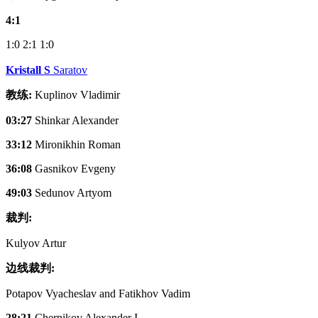
4:1
1:0
2:1
1:0
Kristall S
Saratov
教练:
Kuplinov Vladimir
03:27
Shinkar Alexander
33:12
Mironikhin Roman
36:08
Gasnikov Evgeny
49:03
Sedunov Artyom
裁判:
Kulyov Artur
边线裁判:
Potapov Vyacheslav and Fatikhov Vadim
28:21
Chernikov Alexander I.