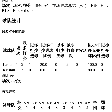
词汇表
场次
- 场次,
得分
- 得分,
+/-
- 在场进球总结（+/-）,
Hits
- Hits,
BLS
- Blocked shots
球队统计
以多打少词汇表
以
以多
以多打
以多
以少
以少打
以少
场
多
冰球队
打少
少进球
打少
打多
多无失
打多
PPGA
次
打
进球
比例
失球
次
球比例
进球
少
Lada
1
5
1
20.0
0
2
0
100.0
0
Kristall
1
2
0
0.0
0
5
1
80.0
0
词汇表
场次
- 场次
总共进球
场
空
罚
5 x
5 x
5 x
4 x
4 x
3 x
3 x
3 x
4 x
冰球队
5
4
3
4
3
3
4
5
5
次
网
球