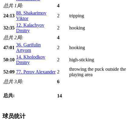
总共 1局:
4
88. Shakarimov
24:13
2
tripping
Viktor
12. Kalachyov
32:35
2
hooking
Dmitry
总共 2局:
4
36. Garifulin
47:01
2
hooking
Artyom
14. Kholodkov
50:10
2
high-sticking
Dmitry
throwing the puck outside the
52:09
77. Perov Alexander
2
playing area
总共 3局:
6
总共:
14
球员统计