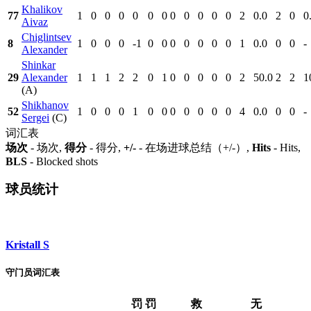
Khalikov
77
1
0
0
0
0
0
0
0
0
0
0
0
2
0.0
2
0
0
Aivaz
Chiglintsev
8
1
0
0
0
-1
0
0
0
0
0
0
0
1
0.0
0
0
-
Alexander
Shinkar
29
Alexander
1
1
1
2
2
0
1
0
0
0
0
0
2
50.0
2
2
1
(A)
Shikhanov
52
1
0
0
0
1
0
0
0
0
0
0
0
4
0.0
0
0
-
Sergei
(C)
词汇表
场次
- 场次,
得分
- 得分,
+/-
- 在场进球总结（+/-）,
Hits
- Hits,
BLS
- Blocked shots
球员统计
Kristall S
守门员词汇表
罚
罚
救
无