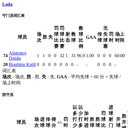
Lada
守门员词汇表
罚
罚
救
无
场
球
球
射
救
球
传
失
罚
场上
球员
胜
失
GAA
次
比
比
击
球
比
球
球
时
时间
赛
赛
例
塞
Alistratov
74
1
1
0
0
32
1
31
96.9
1.00
0
0
0
60:00
Danila
20
Brashkin Kirill
0
0
0
0
0
0
0
-
-
0
0
0
-
词汇表
场次
- 场次,
胜
- 胜,
失
- 失,
GAA
- 平均失球 = 60 分 × 失球 /
场上时间
防守员
以
以
进
多
少
加
罚
球
胜
场
进
传
得
罚
打
打
时
胜
胜
球
射
开
球员
开
+/-
次
球
球
分
时
少
多
进
球
球
比
门
球