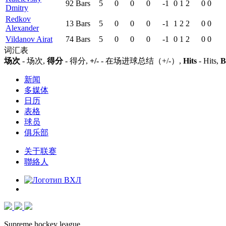
92
Bars
5
0
0
0
-1
0
1
2
0
0
Dmitry
Redkov
13
Bars
5
0
0
0
-1
1
2
2
0
0
Alexander
Vildanov Airat
74
Bars
5
0
0
0
-1
0
1
2
0
0
词汇表
场次
- 场次,
得分
- 得分,
+/-
- 在场进球总结（+/-）,
Hits
- Hits,
B
新闻
多媒体
日历
表格
球员
俱乐部
关于联赛
聯絡人
Supreme hockey league