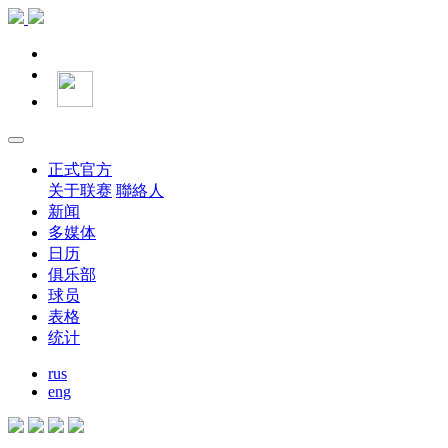
正式官方
关于联赛
聯絡人
新闻
多媒体
日历
俱乐部
球员
表格
统计
rus
eng