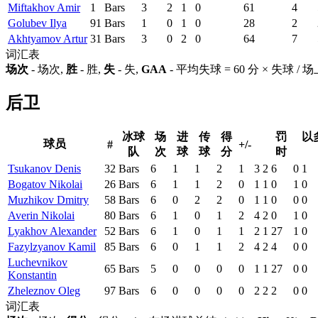
Miftakhov Amir
1
Bars
3
2
1
0
61
4
Golubev Ilya
91
Bars
1
0
1
0
28
2
Akhtyamov Artur
31
Bars
3
0
2
0
64
7
词汇表
场次
- 场次,
胜
- 胜,
失
- 失,
GAA
- 平均失球 = 60 分 × 失球 /
后卫
冰球
场
进
传
得
罚
以
球员
#
+/-
队
次
球
球
分
时
Tsukanov Denis
32
Bars
6
1
1
2
1
3
2
6
0
1
Bogatov Nikolai
26
Bars
6
1
1
2
0
1
1
0
1
0
Muzhikov Dmitry
58
Bars
6
0
2
2
0
1
1
0
0
0
Averin Nikolai
80
Bars
6
1
0
1
2
4
2
0
1
0
Lyakhov Alexander
52
Bars
6
1
0
1
1
2
1
27
1
0
Fazylzyanov Kamil
85
Bars
6
0
1
1
2
4
2
4
0
0
Luchevnikov
65
Bars
5
0
0
0
0
1
1
27
0
0
Konstantin
Zheleznov Oleg
97
Bars
6
0
0
0
0
2
2
2
0
0
词汇表