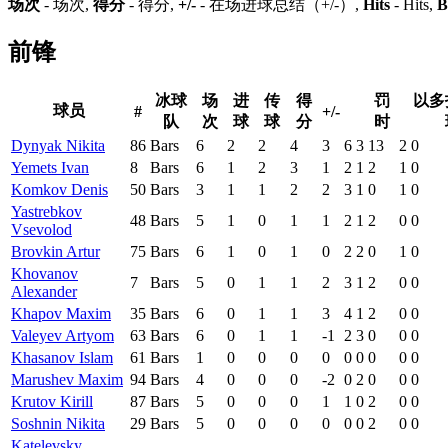
场次
- 场次,
得分
- 得分,
+/-
- 在场进球总结（+/-）,
Hits
- Hits,
B
前锋
冰球
场
进
传
得
罚
以多
球员
#
+/-
队
次
球
球
分
时
Dynyak Nikita
86
Bars
6
2
2
4
3
6
3
13
2
0
Yemets Ivan
8
Bars
6
1
2
3
1
2
1
2
1
0
Komkov Denis
50
Bars
3
1
1
2
2
3
1
0
1
0
Yastrebkov
48
Bars
5
1
0
1
1
2
1
2
0
0
Vsevolod
Brovkin Artur
75
Bars
6
1
0
1
0
2
2
0
1
0
Khovanov
7
Bars
5
0
1
1
2
3
1
2
0
0
Alexander
Khapov Maxim
35
Bars
6
0
1
1
3
4
1
2
0
0
Valeyev Artyom
63
Bars
6
0
1
1
-1
2
3
0
0
0
Khasanov Islam
61
Bars
1
0
0
0
0
0
0
0
0
0
Marushev Maxim
94
Bars
4
0
0
0
-2
0
2
0
0
0
Krutov Kirill
87
Bars
5
0
0
0
1
1
0
2
0
0
Soshnin Nikita
29
Bars
5
0
0
0
0
0
0
2
0
0
Katelevsky