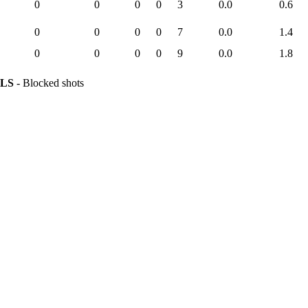
0
0
0
0
3
0.0
0.6
0
0
0
0
7
0.0
1.4
0
0
0
0
9
0.0
1.8
LS
- Blocked shots