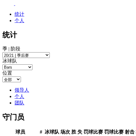
统计
个人
统计
季 | 阶段
冰球队
位置
领导人
个人
团队
守门员
球员
#
冰球队
场次
胜
失
罚球比赛
罚球比赛
射击