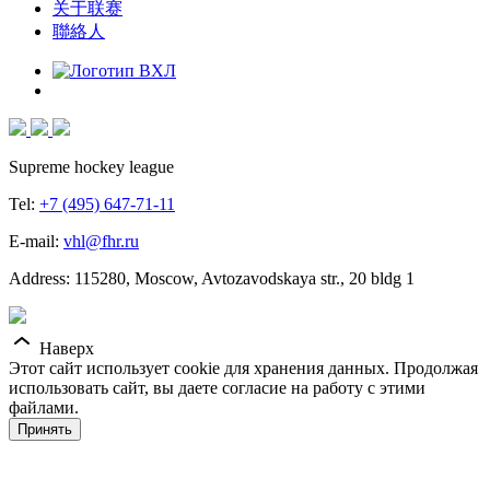
关于联赛
聯絡人
Supreme hockey league
Tel:
+7 (495) 647-71-11
E-mail:
vhl@fhr.ru
Address: 115280, Moscow, Avtozavodskaya str., 20 bldg 1
Наверх
Этот сайт использует cookie для хранения данных. Продолжая
использовать сайт, вы даете согласие на работу с этими
файлами.
Принять