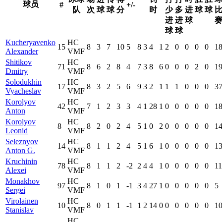
球员
#
+/-
队
次
球
球
分
时
少
多
进
球
球
进
进
球
球
球
Kucheryavenko
HC
15
8
3
7
10
5
8
3
4
1
2
0
0
0
0
1
Alexander
VMF
Shitikov
HC
71
8
6
2
8
4
7
3
8
6
0
0
0
2
0
1
Dmitry
VMF
Solodukhin
HC
17
8
3
2
5
6
9
3
2
1
1
1
0
0
0
3
Vyacheslav
VMF
Korolyov
HC
42
7
1
2
3
3
4
1
28
1
0
0
0
0
0
1
Anton
VMF
Korolyov
HC
8
8
2
0
2
4
5
1
0
2
0
0
0
0
0
1
Leonid
VMF
Seleznyov
HC
14
8
1
1
2
4
5
1
6
1
0
0
0
0
0
1
Anton G.
VMF
Kruchinin
HC
78
8
1
1
2
-2
2
4
4
1
0
0
0
0
0
11
Alexei
VMF
Monakhov
HC
97
8
1
0
1
-1
3
4
27
1
0
0
0
0
0
5
Sergei
VMF
Virolainen
HC
10
8
0
1
1
-1
1
2
14
0
0
0
0
0
0
1
Stanislav
VMF
HC