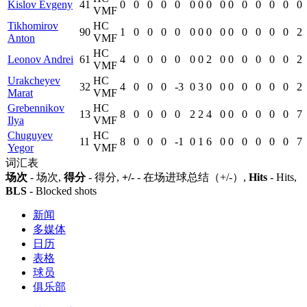
Kislov Evgeny
41
0
0
0
0
0
0
0
0
0
0
0
0
0
0
0
VMF
Tikhomirov
HC
90
1
0
0
0
0
0
0
0
0
0
0
0
0
0
2
Anton
VMF
HC
Leonov Andrei
61
4
0
0
0
0
0
0
2
0
0
0
0
0
0
2
VMF
Urakcheyev
HC
32
4
0
0
0
-3
0
3
0
0
0
0
0
0
0
2
Marat
VMF
Grebennikov
HC
13
8
0
0
0
0
2
2
4
0
0
0
0
0
0
7
Ilya
VMF
Chuguyev
HC
11
8
0
0
0
-1
0
1
6
0
0
0
0
0
0
7
Yegor
VMF
词汇表
场次
- 场次,
得分
- 得分,
+/-
- 在场进球总结（+/-）,
Hits
- Hits,
BLS
- Blocked shots
新闻
多媒体
日历
表格
球员
俱乐部