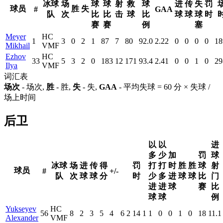
冰球
场
球
球
射
救
球
进
传
失
罚
球员
胜
失
#
GAA
队
次
比
比
击
球
比
球
球
球
时
赛
赛
例
塞
Meyer
HC
1
3
0
2
1
87
7
80
92.0
2.22
0
0
0
0
18
Mikhail
VMF
Ezhov
HC
33
5
3
2
0
183
12
171
93.4
2.41
0
0
1
0
29
Ilya
VMF
词汇表
场次
- 场次,
胜
- 胜,
失
- 失,
GAA
- 平均失球 = 60 分 × 失球 /
场上时间
后卫
以
以
进
多
少
加
罚
球
冰球
场
进
传
得
罚
打
打
时
胜
胜
球
射
球员
#
+/-
队
次
球
球
分
时
少
多
进
球
球
比
门
进
进
球
赛
比
球
球
例
Yukseyev
HC
56
8
2
3
5
4
6
2
14
1
1
0
0
1
0
18
11.1
Alexander
VMF