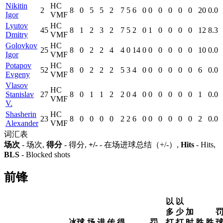
Nikitin
HC
2
8
0
5
5
2
7
5
6
0
0
0
0
0
0
20
0.0
Igor
VMF
Lyutov
HC
45
8
1
2
3
2
7
5
2
0
1
0
0
0
0
12
8.3
Dmitry
VMF
Golovkov
HC
25
8
0
2
2
4
4
0
14
0
0
0
0
0
0
10
0.0
Igor
VMF
Potapov
HC
52
8
0
2
2
2
5
3
4
0
0
0
0
0
0
6
0.0
Evgeny
VMF
Vlasov
HC
Stanislav
27
8
0
1
1
2
2
0
4
0
0
0
0
0
0
1
0.0
VMF
V.
Shasherin
HC
23
8
0
0
0
0
2
2
6
0
0
0
0
0
0
2
0.0
Alexander
VMF
词汇表
场次
- 场次,
得分
- 得分,
+/-
- 在场进球总结（+/-）,
Hits
- Hits,
BLS
- Blocked shots
前锋
以
以
多
少
加
冰球
场
进
传
得
罚
打
打
时
胜
胜