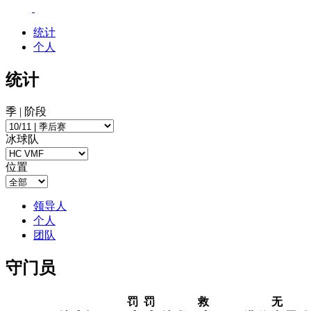
统计
个人
统计
季 | 阶段
冰球队
位置
领导人
个人
团队
守门员
罚
罚
救
无