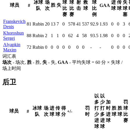
冰球
场
球
球
射
救
球
进
传
失
球员
胜
失
#
GAA
队
次
比
比
击
球
比
球
球
球
赛
赛
例
塞
Franskevich
81
Rubin
20
13
7
0
578
41
537
92.9
1.93
0
0
3
Denis
Khoroshun
88
Rubin
2
1
1
0
62
4
58
93.5
1.98
0
0
0
Sergei
Alyapkin
72
Rubin
0
0
0
0
0
0
0
-
-
0
0
0
Maxim
词汇表
场次
- 场次,
胜
- 胜,
失
- 失,
GAA
- 平均失球 = 60 分 × 失球 /
场上时间
后卫
以
以
多
少
加
罚
冰球
场
进
传
得
罚
打
打
时
胜
胜
球
球员
#
+/-
队
次
球
球
分
时
少
多
进
球
球
比
进
进
球
赛
球
球