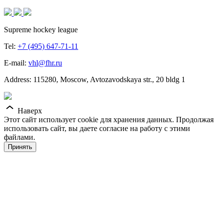
Supreme hockey league
Tel:
+7 (495) 647-71-11
E-mail:
vhl@fhr.ru
Address: 115280, Moscow, Avtozavodskaya str., 20 bldg 1
Наверх
Этот сайт использует cookie для хранения данных. Продолжая
использовать сайт, вы даете согласие на работу с этими
файлами.
Принять