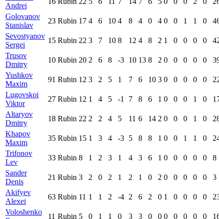
16
Rubin
22
5
6
11
7
14
7
6
5
0
0
0
2
0
2
Andrei
Golovanov
23
Rubin
17
4
6
10
4
8
4
0
4
0
0
1
1
0
4
Stanislav
Sevostyanov
15
Rubin
22
3
7
10
8
12
4
8
2
1
0
0
0
0
4
Sergei
Trusov
10
Rubin
20
2
6
8
-3
10
13
8
2
0
0
0
0
0
3
Dmitry
Yushkov
91
Rubin
12
3
2
5
1
7
6
10
3
0
0
0
0
0
2
Maxim
Lugovskoi
27
Rubin
12
1
4
5
-1
7
8
6
1
0
0
0
1
0
1
Viktor
Altaryоv
18
Rubin
22
2
2
4
5
11
6
14
2
0
0
0
1
0
2
Dmitry
Khapov
35
Rubin
15
1
3
4
-3
5
8
8
1
0
0
1
1
0
2
Maxim
Trifonov
33
Rubin
8
1
2
3
1
4
3
6
1
0
0
0
0
0
8
Lev
Sander
21
Rubin
3
2
0
2
1
2
1
0
2
0
0
0
0
0
3
Denis
Akifyev
63
Rubin
11
1
1
2
-4
2
6
2
0
1
0
0
0
0
2
Alexei
Voloshenko
11
Rubin
5
0
1
1
0
3
3
0
0
0
0
0
0
0
1