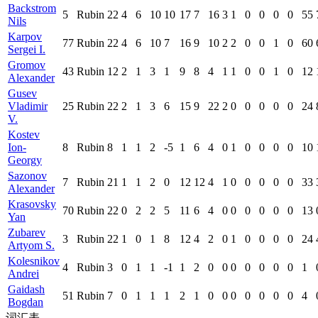
Backstrom
5
Rubin
22
4
6
10
10
17
7
16
3
1
0
0
0
0
55
Nils
Karpov
77
Rubin
22
4
6
10
7
16
9
10
2
2
0
0
1
0
60
Sergei I.
Gromov
43
Rubin
12
2
1
3
1
9
8
4
1
1
0
0
1
0
12
Alexander
Gusev
Vladimir
25
Rubin
22
2
1
3
6
15
9
22
2
0
0
0
0
0
24
V.
Kostev
Ion-
8
Rubin
8
1
1
2
-5
1
6
4
0
1
0
0
0
0
10
Georgy
Sazonov
7
Rubin
21
1
1
2
0
12
12
4
1
0
0
0
0
0
33
Alexander
Krasovsky
70
Rubin
22
0
2
2
5
11
6
4
0
0
0
0
0
0
13
Yan
Zubarev
3
Rubin
22
1
0
1
8
12
4
2
0
1
0
0
0
0
24
Artyom S.
Kolesnikov
4
Rubin
3
0
1
1
-1
1
2
0
0
0
0
0
0
0
1
Andrei
Gaidash
51
Rubin
7
0
1
1
1
2
1
0
0
0
0
0
0
0
4
Bogdan
词汇表