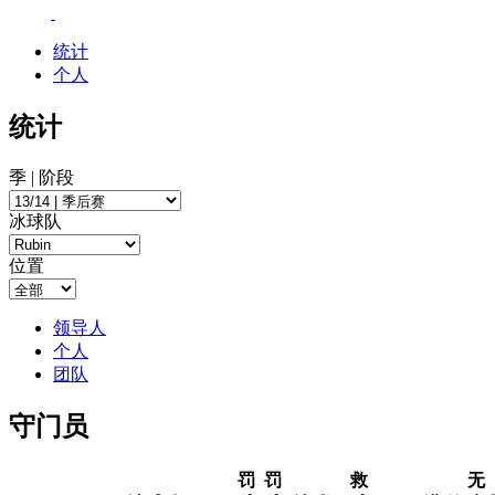
统计
个人
统计
季 | 阶段
冰球队
位置
领导人
个人
团队
守门员
罚
罚
救
无