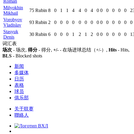
Roman
Milyokhin
75
Rubin
8
0
1
1
4
4
0
4
0
0
0
0
0
0
2
Mikhail
Vorobyov
93
Rubin
2
0
0
0
0
0
0
0
0
0
0
0
0
0
0
Vladislav
Stasyuk
30
Rubin
6
0
0
0
1
2
1
2
0
0
0
0
0
0
1
Denis
词汇表
场次
- 场次,
得分
- 得分,
+/-
- 在场进球总结（+/-）,
Hits
- Hits,
BLS
- Blocked shots
新闻
多媒体
日历
表格
球员
俱乐部
关于联赛
聯絡人