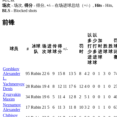
场次
- 场次,
得分
- 得分,
+/-
- 在场进球总结（+/-）,
Hits
- Hits,
BLS
- Blocked shots
前锋
以
以
多
少
加
冰球
场
进
传
得
罚
打
打
时
胜
胜
球员
#
+/-
队
次
球
球
分
时
少
多
进
球
球
进
进
球
球
球
Gorshkov
Alexander
95
Rubin
22
6
9
15
8
13
5
8
4
2
0
1
3
0
7
L.
Yachmenyov
28
Rubin
19
4
8
12
11
17
6
12
4
0
0
0
1
0
2
Denis
Zyuzyakin
34
Rubin
19
6
5
11
4
12
8
2
5
1
0
0
1
0
4
Maxim
Neznamov
17
Rubin
21
5
6
11
3
11
8
10
3
2
0
1
1
0
6
Alexander
Chibisov