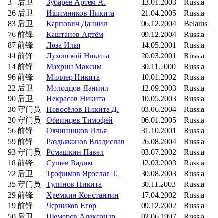
3
后卫
Зубарев Артём А.
13.01.2003
Russia
26
后卫
Ишимников Никита
21.04.2005
Russia
83
后卫
Карпович Даниил
06.12.2004
Belarus
76
前锋
Каштанов Артём
09.12.2004
Russia
87
前锋
Лоза Илья
14.05.2001
Russia
44
前锋
Луховской Никита
20.03.2001
Russia
14
前锋
Махрин Максим
30.11.2000
Russia
96
前锋
Миллер Никита
10.01.2002
Russia
22
后卫
Молодцов Даниил
12.09.2003
Russia
90
后卫
Некрасов Никита
10.05.2003
Russia
30
守门员
Новосёлов Никита Д.
03.06.2004
Russia
20
守门员
Обвинцев Тимофей
06.01.2005
Russia
56
前锋
Овчинников Илья
31.10.2001
Russia
59
前锋
Раздьяконов Владислав
26.08.2004
Russia
93
守门员
Ромашкин Павел
03.07.2002
Russia
18
前锋
Сущев Вадим
12.03.2003
Russia
72
后卫
Трофимов Ярослав Т.
30.08.2003
Russia
35
守门员
Тулинов Никита
30.11.2003
Russia
29
前锋
Хремкин Константин
17.04.2002
Russia
19
前锋
Черников Егор
09.12.2002
Russia
50
后卫
Щемеров Александр
02.06.1997
Russia