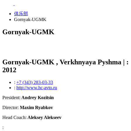
俱乐部
Gornyak-UGMK
Gornyak-UGMK
Gornyak-UGMK , Verkhnyaya Pyshma | :
2012
:
+7 (343) 283-03-33
:
http://www.hc-avto.ru
President:
Andrey Kozitsin
Director:
Maxim Ryabkov
Head Coach:
Aleksey Alekseev
: