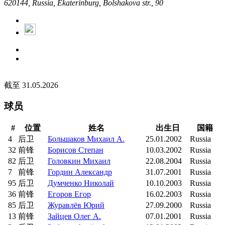
620144, Russia, Ekaterinburg, Bolshakova str., 90
截至 31.05.2026
球员
#
位置
姓名
出生日
国籍
4
后卫
Большаков Михаил А.
25.01.2002
Russia
32
前锋
Борисов Степан
10.03.2002
Russia
82
后卫
Головкин Михаил
22.08.2004
Russia
7
前锋
Гордин Александр
31.07.2001
Russia
95
后卫
Думченко Николай
10.10.2003
Russia
36
前锋
Егоров Егор
16.02.2003
Russia
85
后卫
Журавлёв Юрий
27.09.2000
Russia
13
前锋
Зайцев Олег А.
07.01.2001
Russia