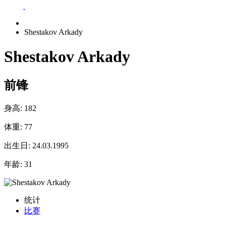
Shestakov Arkady
Shestakov Arkady
前锋
身高:
182
体重:
77
出生日:
24.03.1995
年龄:
31
统计
比赛