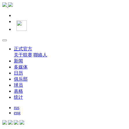
正式官方
关于联赛
聯絡人
新闻
多媒体
日历
俱乐部
球员
表格
统计
rus
eng