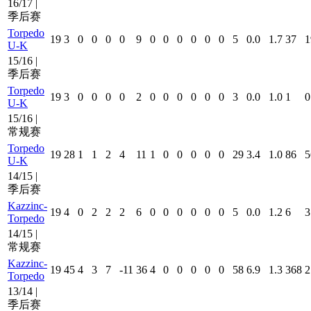
16/17 |
季后赛
Torpedo
19
3
0
0
0
0
9
0
0
0
0
0
0
5
0.0
1.7
37
1
U-K
15/16 |
季后赛
Torpedo
19
3
0
0
0
0
2
0
0
0
0
0
0
3
0.0
1.0
1
0
U-K
15/16 |
常规赛
Torpedo
19
28
1
1
2
4
11
1
0
0
0
0
0
29
3.4
1.0
86
5
U-K
14/15 |
季后赛
Kazzinc-
19
4
0
2
2
2
6
0
0
0
0
0
0
5
0.0
1.2
6
3
Torpedo
14/15 |
常规赛
Kazzinc-
19
45
4
3
7
-11
36
4
0
0
0
0
0
58
6.9
1.3
368
2
Torpedo
13/14 |
季后赛