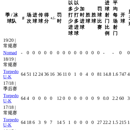
以
以
进
平
多
少
加
罚
球
均
季 / 冰
场
进
传
得
罚
打
打
时
胜
胜
球
射
每
开
#
+/-
球队
次
球
球
分
时
少
多
进
球
球
比
门
场
球
进
进
球
赛
比
射
球
球
例
门
19/20 |
常规赛
Nomad
-
0
0
0
0
0
0
0
0
0
0
0
0
0
-
-
0
0
18/19 |
常规赛
Torpedo
64
51
12
24
36
16
36
11
0
1
0
4
0
81
14.8
1.6
747
4
U-K
17/18 |
季后赛
Torpedo
64
4
0
0
0
0
12
0
0
0
0
0
0
9
0.0
2.2
60
3
U-K
17/18 |
常规赛
Torpedo
64
18
6
3
9
7
14
5
1
0
0
0
0
27
22.2
1.5
215
1
U-K