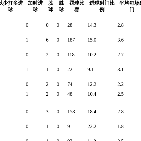
以少打多进
加时进
胜
胜
罚球比
进球射门比
平均每场
球
球
球
球
赛
例
门
0
0
0
28
14.3
2.8
1
6
0
187
15.0
3.6
0
2
0
118
10.2
2.7
1
1
0
22
9.1
3.1
0
2
0
74
12.2
2.2
1
2
0
48
10.4
2.5
0
3
0
158
18.4
2.8
0
1
0
9
22.2
1.8