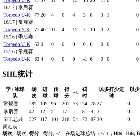
Torpedo U-K
77
37
11
4
15
13
20
11
0
0
16/17 | 季后赛
Torpedo U-K
77
20
4
0
4
3
8
3
1
0
16/17 | 常规赛
Torpedo У-К
77
40
11
4
15
7
10
9
2
0
15/16 | 季后赛
Torpedo U-K
63
0
0
0
0
0
0
0
0
0
15/16 | 常规赛
Torpedo U-K
63
4
0
0
0
-1
6
0
0
0
SHL统计
季 / 冰球
场
进
传
得
罚
以多打少进
以少
+/-
队
次
球
球
分
时
球
常规赛
285
105
96
201
53
154
78
27
0
季后赛
42
12
5
17
1
18
9
3
0
SHL总共
327
117
101
218
54
172
87
30
0
词汇表
场次
- 场次,
得分
- 得分,
+/-
- 在场进球总结（+/-）,
Hits
- Hits,
B