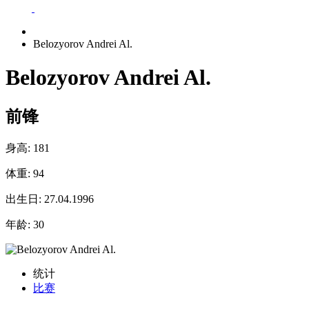
Belozyorov Andrei Al.
Belozyorov Andrei Al.
前锋
身高:
181
体重:
94
出生日:
27.04.1996
年龄:
30
统计
比赛