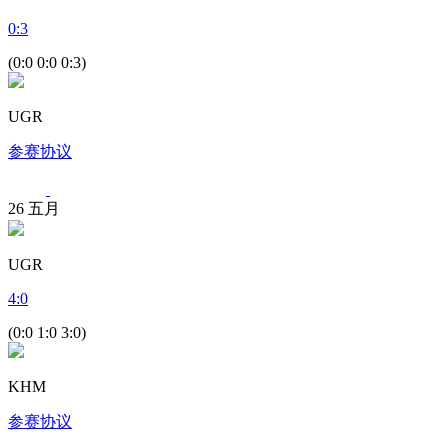
0
:
3
(0:0 0:0 0:3)
UGR
参赛协议
26
五月
UGR
4
:
0
(0:0 1:0 3:0)
KHM
参赛协议