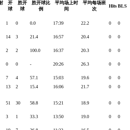
射
开
胜开
胜开球比
平均场上时
平均每场班
Hits
BLS
球
球
例
间
次
1
0
0.0
17:39
22.2
0
0
14
3
21.4
16:57
20.4
0
0
2
2
100.0
16:37
20.3
0
0
0
0
-
20:26
26.3
0
0
7
4
57.1
15:03
19.6
0
0
13
2
15.4
16:06
21.7
0
0
51
30
58.8
15:21
18.9
0
0
3
1
33.3
13:50
19.0
0
0