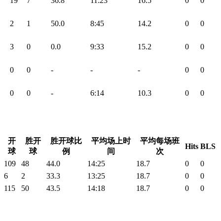
19
7
36.8
11:23
16.5
0
0
2
1
50.0
8:45
14.2
0
0
3
0
0.0
9:33
15.2
0
0
0
0
-
-
-
0
0
0
0
-
6:14
10.3
0
0
开
胜开
胜开球比
平均场上时
平均每场班
Hits
BLS
球
球
例
间
次
109
48
44.0
14:25
18.7
0
0
6
2
33.3
13:25
18.7
0
0
115
50
43.5
14:18
18.7
0
0