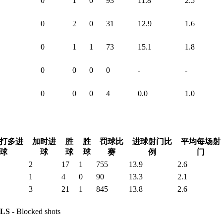
0
1
0
93
11.8
2.5
0
2
0
31
12.9
1.6
0
1
1
73
15.1
1.8
0
0
0
0
-
-
0
0
0
4
0.0
1.0
打多进
加时进
胜
胜
罚球比
进球射门比
平均每场射
球
球
球
球
赛
例
门
2
17
1
755
13.9
2.6
1
4
0
90
13.3
2.1
3
21
1
845
13.8
2.6
LS
- Blocked shots