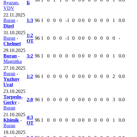
Ryazan-
Б
VDV
22.11.2025
Buran
-
1:3
96
1
0
0
0
-1
0
0
0
0
0
0
0
1
0.0
Dizel
31.10.2025
1:2
Buran
-
96
1
0
0
0
-1
0
0
0
0
0
0
0
0
-
ОТ
Chelmet
29.10.2025
Buran
-
3:2
96
1
0
0
0
0
0
0
0
0
0
0
0
1
0.0
Magnitka
27.10.2025
Buran
-
1:2
96
1
0
0
0
0
0
0
0
0
0
0
0
2
0.0
Yuzhny
Ural
23.10.2025
Torpedo-
2:0
96
1
0
0
0
0
0
0
0
0
0
0
0
3
0.0
Gorky
-
Buran
21.10.2025
4:3
Khimik
-
96
1
0
0
0
0
0
0
0
0
0
0
0
1
0.0
ОТ
Buran
19.10.2025