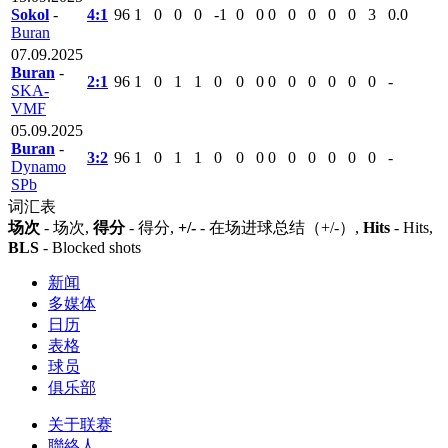
Sokol
-
4:1
96
1
0
0
0
-1
0
0
0
0
0
0
0
3
0.0
Buran
07.09.2025
Buran
-
2:1
96
1
0
1
1
0
0
0
0
0
0
0
0
0
-
SKA-
VMF
05.09.2025
Buran
-
3:2
96
1
0
1
1
0
0
0
0
0
0
0
0
0
-
Dynamo
SPb
词汇表
场次
- 场次,
得分
- 得分,
+/-
- 在场进球总结（+/-）,
Hits
- Hits,
BLS
- Blocked shots
新闻
多媒体
日历
表格
球员
俱乐部
关于联赛
聯絡人