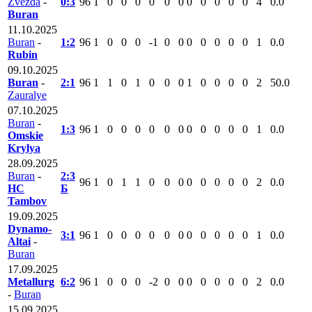
Zvezda
-
0:3
96
1
0
0
0
0
0
0
0
0
0
0
0
4
0.0
Buran
11.10.2025
Buran
-
1:2
96
1
0
0
0
-1
0
0
0
0
0
0
0
1
0.0
Rubin
09.10.2025
Buran
-
2:1
96
1
1
0
1
0
0
0
1
0
0
0
0
2
50.0
Zauralye
07.10.2025
Buran
-
1:3
96
1
0
0
0
0
0
0
0
0
0
0
0
1
0.0
Omskie
Krylya
28.09.2025
Buran
-
2:3
96
1
0
1
1
0
0
0
0
0
0
0
0
2
0.0
HC
Б
Tambov
19.09.2025
Dynamo-
3:1
96
1
0
0
0
0
0
0
0
0
0
0
0
1
0.0
Altai
-
Buran
17.09.2025
Metallurg
6:2
96
1
0
0
0
-2
0
0
0
0
0
0
0
2
0.0
-
Buran
15.09.2025