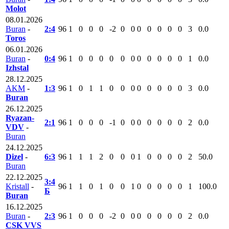
Molot
08.01.2026
Buran
-
2:4
96
1
0
0
0
-2
0
0
0
0
0
0
0
3
0.0
Toros
06.01.2026
Buran
-
0:4
96
1
0
0
0
0
0
0
0
0
0
0
0
1
0.0
Izhstal
28.12.2025
AKM
-
1:3
96
1
0
1
1
0
0
0
0
0
0
0
0
3
0.0
Buran
26.12.2025
Ryazan-
2:1
96
1
0
0
0
-1
0
0
0
0
0
0
0
2
0.0
VDV
-
Buran
24.12.2025
Dizel
-
6:3
96
1
1
1
2
0
0
0
1
0
0
0
0
2
50.0
Buran
22.12.2025
3:4
Kristall
-
96
1
1
0
1
0
0
1
0
0
0
0
0
1
100.0
Б
Buran
16.12.2025
Buran
-
2:3
96
1
0
0
0
-2
0
0
0
0
0
0
0
2
0.0
CSK VVS