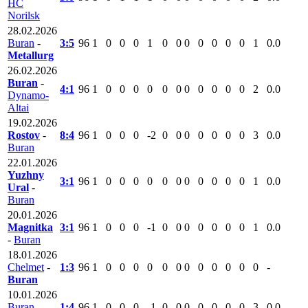
HC
Norilsk
28.02.2026
Buran
-
3:5
96
1
0
0
0
1
0
0
0
0
0
0
0
1
0.0
Metallurg
26.02.2026
Buran
-
4:1
96
1
0
0
0
0
0
0
0
0
0
0
0
2
0.0
Dynamo-
Altai
19.02.2026
Rostov
-
8:4
96
1
0
0
0
-2
0
0
0
0
0
0
0
3
0.0
Buran
22.01.2026
Yuzhny
3:1
96
1
0
0
0
0
0
0
0
0
0
0
0
1
0.0
Ural
-
Buran
20.01.2026
Magnitka
3:1
96
1
0
0
0
-1
0
0
0
0
0
0
0
1
0.0
-
Buran
18.01.2026
Chelmet
-
1:3
96
1
0
0
0
0
0
0
0
0
0
0
0
0
-
Buran
10.01.2026
Buran
-
1:4
96
1
0
0
0
-1
0
0
0
0
0
0
0
3
0.0