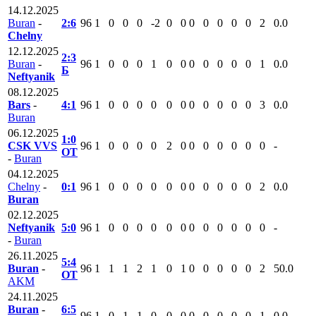
14.12.2025
Buran
-
2:6
96
1
0
0
0
-2
0
0
0
0
0
0
0
2
0.0
Chelny
12.12.2025
2:3
Buran
-
96
1
0
0
0
1
0
0
0
0
0
0
0
1
0.0
Б
Neftyanik
08.12.2025
Bars
-
4:1
96
1
0
0
0
0
0
0
0
0
0
0
0
3
0.0
Buran
06.12.2025
1:0
CSK VVS
96
1
0
0
0
0
2
0
0
0
0
0
0
0
-
ОТ
-
Buran
04.12.2025
Chelny
-
0:1
96
1
0
0
0
0
0
0
0
0
0
0
0
2
0.0
Buran
02.12.2025
Neftyanik
5:0
96
1
0
0
0
0
0
0
0
0
0
0
0
0
-
-
Buran
26.11.2025
5:4
Buran
-
96
1
1
1
2
1
0
1
0
0
0
0
0
2
50.0
ОТ
AKM
24.11.2025
Buran
-
6:5
96
1
0
1
1
0
0
0
0
0
0
0
0
1
0.0