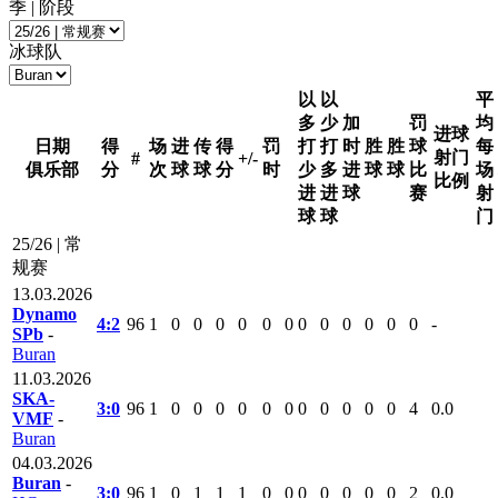
季 | 阶段
冰球队
以
以
平
多
少
加
罚
均
进球
日期
得
场
进
传
得
罚
打
打
时
胜
胜
球
每
射门
#
+/-
俱乐部
分
次
球
球
分
时
少
多
进
球
球
比
场
比例
进
进
球
赛
射
球
球
门
25/26 | 常
规赛
13.03.2026
Dynamo
4:2
96
1
0
0
0
0
0
0
0
0
0
0
0
0
-
SPb
-
Buran
11.03.2026
SKA-
3:0
96
1
0
0
0
0
0
0
0
0
0
0
0
4
0.0
VMF
-
Buran
04.03.2026
Buran
-
3:0
96
1
0
1
1
1
0
0
0
0
0
0
0
2
0.0