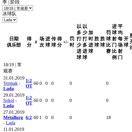
季 | 阶段
冰球队
以
以
进
平
多
少
加
罚
球
均
日期
得
场
进
传
得
罚
打
打
时
胜
胜
球
射
每
开
#
+/-
俱乐部
分
次
球
球
分
时
少
多
进
球
球
比
门
场
球
进
进
球
赛
比
射
球
球
例
门
18/19 | 常
规赛
31.01.2019
1:2
Yermak
-
60
0
0
0
0
0
ОТ
Lada
29.01.2019
1:2
Sokol
-
60
0
0
0
0
0
ОТ
Lada
27.01.2019
Metallurg
6:2
60
1
0
0
0
18
-
Lada
11.01.2019