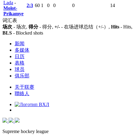
Lada
-
2:3
60
1
0
0
0
14
Molot-
Prikamye
词汇表
场次
- 场次,
得分
- 得分,
+/-
- 在场进球总结（+/-）,
Hits
- Hits,
BLS
- Blocked shots
新闻
多媒体
日历
表格
球员
俱乐部
关于联赛
聯絡人
Supreme hockey league