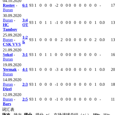
04.10.2020
Rostov
-
6:1
93
1
0
0
0
-2
0
0
0
0
0
0
0
0
-
17
Buran
30.09.2020
Buran
-
3:4
93
1
0
1
1
-1
0
0
0
0
0
0
0
1
0.0
13
HC
ОТ
Tambov
25.09.2020
1:2
Buran
-
93
1
0
0
0
0
2
0
0
0
0
0
0
2
0.0
13
Б
CSK VVS
21.09.2020
Sokol
-
3:1
93
1
0
1
1
0
0
0
0
0
0
0
0
0
-
16
Buran
19.09.2020
Yermak
-
4:1
93
1
0
0
0
-3
4
0
0
0
0
0
0
1
0.0
20
Buran
14.09.2020
Buran
-
2:3
93
1
0
0
0
-1
0
0
0
0
0
0
0
1
0.0
18
Dizel
12.09.2020
Buran
-
2:5
93
1
0
0
0
-1
0
0
0
0
0
0
0
0
-
11
Bars
词汇表
场次
- 场次,
得分
- 得分,
+/-
- 在场进球总结（+/-）,
Hits
- Hits,