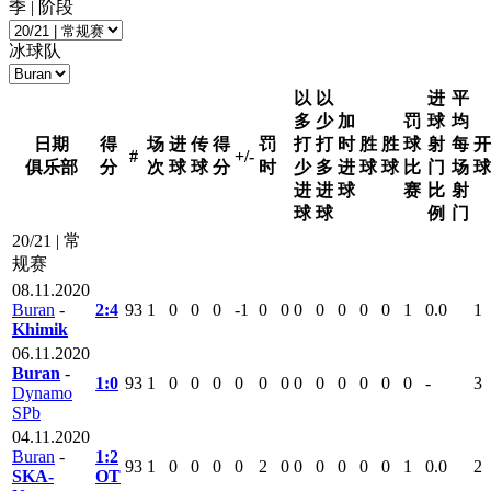
季 | 阶段
冰球队
以
以
进
平
多
少
加
罚
球
均
日期
得
场
进
传
得
罚
打
打
时
胜
胜
球
射
每
开
#
+/-
俱乐部
分
次
球
球
分
时
少
多
进
球
球
比
门
场
球
进
进
球
赛
比
射
球
球
例
门
20/21 | 常
规赛
08.11.2020
Buran
-
2:4
93
1
0
0
0
-1
0
0
0
0
0
0
0
1
0.0
1
Khimik
06.11.2020
Buran
-
1:0
93
1
0
0
0
0
0
0
0
0
0
0
0
0
-
3
Dynamo
SPb
04.11.2020
Buran
-
1:2
93
1
0
0
0
0
2
0
0
0
0
0
0
1
0.0
2
SKA-
ОТ