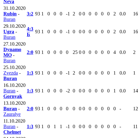
Neva
31.10.2020
Rubin
-
3:2
93
1
0
0
0
-1
2
0
0
0
0
0
0
2
0.0
16
Buran
29.10.2020
4:3
Ugra
-
93
1
0
0
0
-1
0
0
0
0
0
0
0
2
0.0
16
Б
Buran
27.10.2020
Dynamo
2:0
93
1
0
0
0
0
25
0
0
0
0
0
0
4
0.0
2
MO
-
Buran
25.10.2020
Zvezda
-
1:3
93
1
0
0
0
-1
2
0
0
0
0
0
0
1
0.0
1
Buran
16.10.2020
Buran
-
1:3
93
1
0
0
0
-2
0
0
0
0
0
0
0
1
0.0
14
Gornyak
13.10.2020
Buran
-
2:0
93
1
0
0
0
0
0
0
0
0
0
0
0
0
-
12
Zauralye
11.10.2020
Buran
-
1:3
93
1
0
1
1
-1
0
0
0
0
0
0
0
0
-
11
Chelmet