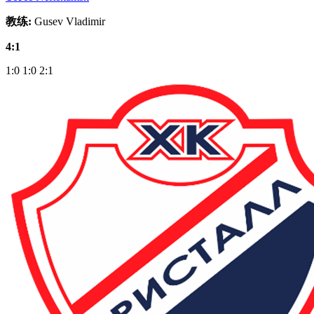
教练:
Gusev Vladimir
4:1
1:0
1:0
2:1