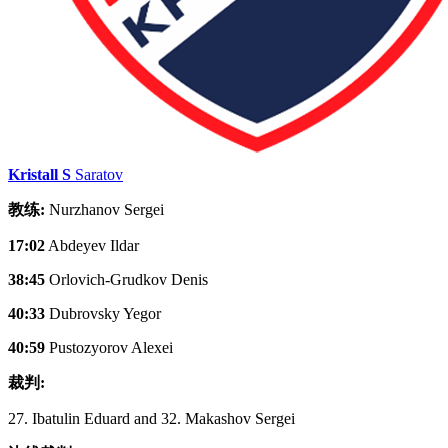
Kristall S
Saratov
教练:
Nurzhanov Sergei
17:02
Abdeyev Ildar
38:45
Orlovich-Grudkov Denis
40:33
Dubrovsky Yegor
40:59
Pustozyorov Alexei
裁判:
27. Ibatulin Eduard and 32. Makashov Sergei