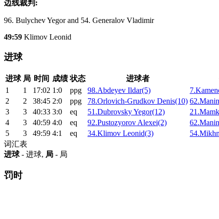
边线裁判:
96. Bulychev Yegor and 54. Generalov Vladimir
49:59
Klimov Leonid
进球
进球
局
时间
成绩
状态
进球者
1
1
17:02
1:0
ppg
98.Abdeyev Ildar(5)
7.Kamene
2
2
38:45
2:0
ppg
78.Orlovich-Grudkov Denis(10)
62.Manin
3
3
40:33
3:0
eq
51.Dubrovsky Yegor(12)
21.Mamki
4
3
40:59
4:0
eq
92.Pustozyorov Alexei(2)
62.Manin
5
3
49:59
4:1
eq
34.Klimov Leonid(3)
54.Mikhn
词汇表
进球
- 进球,
局
- 局
罚时