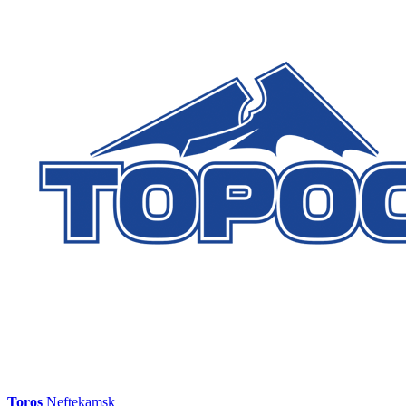
Toros
Neftekamsk