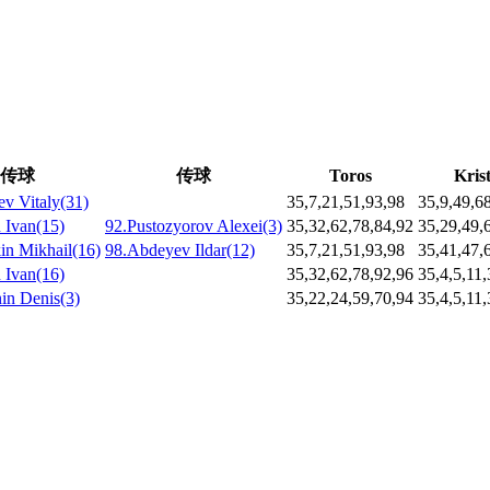
传球
传球
Toros
Krist
v Vitaly(31)
35,7,21,51,93,98
35,9,49,6
 Ivan(15)
92.Pustozyorov Alexei(3)
35,32,62,78,84,92
35,29,49,
n Mikhail(16)
98.Abdeyev Ildar(12)
35,7,21,51,93,98
35,41,47,
 Ivan(16)
35,32,62,78,92,96
35,4,5,11,
in Denis(3)
35,22,24,59,70,94
35,4,5,11,