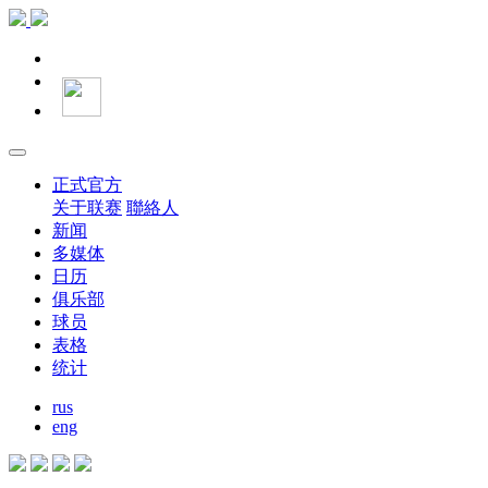
正式官方
关于联赛
聯絡人
新闻
多媒体
日历
俱乐部
球员
表格
统计
rus
eng