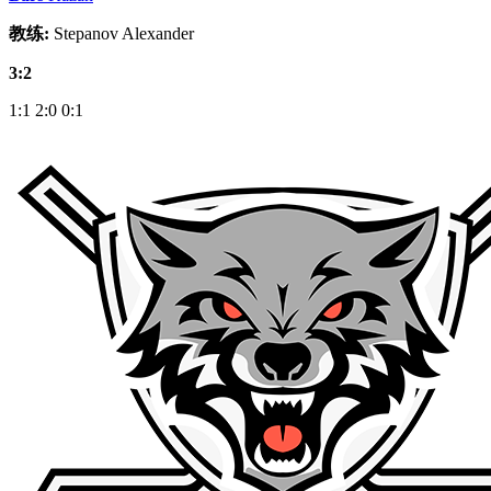
教练:
Stepanov Alexander
3:2
1:1
2:0
0:1