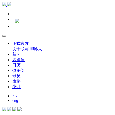
正式官方
关于联赛
聯絡人
新闻
多媒体
日历
俱乐部
球员
表格
统计
rus
eng