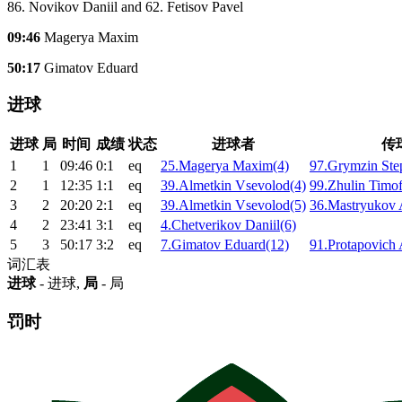
86. Novikov Daniil and 62. Fetisov Pavel
09:46
Magerya Maxim
50:17
Gimatov Eduard
进球
进球
局
时间
成绩
状态
进球者
传
1
1
09:46
0:1
eq
25.Magerya Maxim(4)
97.Grymzin Ste
2
1
12:35
1:1
eq
39.Almetkin Vsevolod(4)
99.Zhulin Timof
3
2
20:20
2:1
eq
39.Almetkin Vsevolod(5)
36.Mastryukov 
4
2
23:41
3:1
eq
4.Chetverikov Daniil(6)
5
3
50:17
3:2
eq
7.Gimatov Eduard(12)
91.Protapovich 
词汇表
进球
- 进球,
局
- 局
罚时