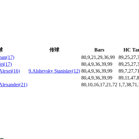
球
传球
Bars
HC Ta
pan(17)
80,9,21,29,36,99
89,25,27,
ei(17)
80,4,9,36,39,99
89,25,27,
Alexei(16)
9.Alshevsky Stanislav(12)
80,4,9,36,39,99
89,7,27,7
80,4,9,36,39,99
89,11,47,
Alexander(21)
80,10,16,17,21,72
1,7,38,71