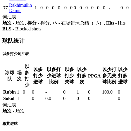
Rakhimullin
77
1
0
0
0
0
0
0
0
0
0
0
0
0
-
0
0
Damir
词汇表
场次
- 场次,
得分
- 得分,
+/-
- 在场进球总结（+/-）,
Hits
- Hits,
BLS
- Blocked shots
球队统计
以多打少词汇表
以
以多
以多打
以多
以少
以少打
以少
冰球
场
多
打少
少进球
打少
打多
多无失
打多
PPGA
队
次
打
进球
比例
失球
次
球比例
进球
少
Rubin
1
0
0
-
0
1
0
100.0
0
Sokol
1
1
0
0.0
0
0
0
-
0
词汇表
场次
- 场次
总共进球