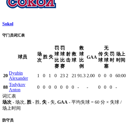
Sokol
守门员词汇表
罚
罚
救
无
场
球
球
射
救
球
传
失
罚
场上
球员
胜
失
GAA
次
比
比
击
球
比
球
球
时
时间
赛
赛
例
塞
Dyubin
20
1
0
1
0
23
2
21
91.3
2.00
0
0
0
60:00
Alexander
Todykov
88
0
0
0
0
0
0
0
-
-
0
0
0
-
Anton
词汇表
场次
- 场次,
胜
- 胜,
失
- 失,
GAA
- 平均失球 = 60 分 × 失球 /
场上时间
防守员