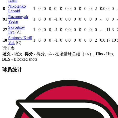
Danil
Nikolenko
8
1
0
0
0
0
0
0
0
0
0
0
0
2
0.0
0
0
Leonid
Razumnyak
91
1
0
0
0
-1
0
0
0
0
0
0
0
0
-
0
0
Yegor
Skvortsov
27
1
0
0
0
-1
0
0
0
0
0
0
0
0
-
11
3
Ilya
(A)
Smirnov Kirill
10
1
0
0
0
-1
0
0
0
0
0
0
0
2
0.0
17
10
Val.
(C)
词汇表
场次
- 场次,
得分
- 得分,
+/-
- 在场进球总结（+/-）,
Hits
- Hits,
BLS
- Blocked shots
球员统计