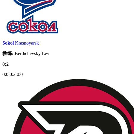
Sokol
Krasnoyarsk
教练:
Berdichevsky Lev
0:2
0:0
0:2
0:0