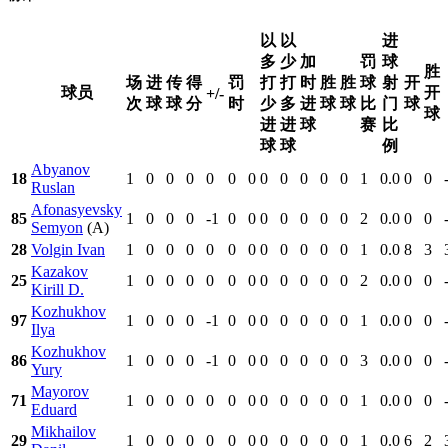
以
以
进
多
少
加
罚
球
胜
场
进
传
得
罚
打
打
时
胜
胜
球
射
开
球员
开
+/-
次
球
球
分
时
少
多
进
球
球
比
门
球
球
进
进
球
赛
比
球
球
例
Abyanov
18
1
0
0
0
0
0
0
0
0
0
0
0
1
0.0
0
0
Ruslan
Afonasyevsky
85
1
0
0
0
-1
0
0
0
0
0
0
0
2
0.0
0
0
Semyon
(A)
28
Volgin Ivan
1
0
0
0
0
0
0
0
0
0
0
0
1
0.0
8
3
Kazakov
25
1
0
0
0
0
0
0
0
0
0
0
0
2
0.0
0
0
Kirill D.
Kozhukhov
97
1
0
0
0
-1
0
0
0
0
0
0
0
1
0.0
0
0
Ilya
Kozhukhov
86
1
0
0
0
-1
0
0
0
0
0
0
0
3
0.0
0
0
Yury
Mayorov
71
1
0
0
0
0
0
0
0
0
0
0
0
1
0.0
0
0
Eduard
Mikhailov
29
1
0
0
0
0
0
0
0
0
0
0
0
1
0.0
6
2