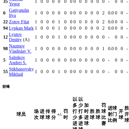
35
1
0
0
0
0
0
0
0
0
0
0
0
0
-
0
0
-
Yegor
Gatiyatulin
6
1
0
0
0
0
0
0
0
0
0
0
0
2
0.0
0
0
-
Ilya
22
Zotov Filat
1
0
0
0
1
0
0
0
0
0
0
0
2
0.0
0
0
-
94
Lypkan Mark
1
0
0
0
1
0
0
0
0
0
0
0
2
0.0
0
0
-
Lyutov
12
1
0
0
0
1
0
0
0
0
0
0
0
0
-
0
0
-
Dmitry
(A)
Naumov
98
1
0
0
0
0
0
0
0
0
0
0
0
1
0.0
0
0
-
Vladislav V.
Salnikov
5
1
0
0
0
0
0
0
0
0
0
0
0
0
-
0
0
-
Andrei S.
Stikhanovsky
55
1
0
0
0
1
0
0
0
0
0
0
0
0
-
0
0
-
Mikhail
前锋
以
以
多
少
加
罚
进球
胜
场
进
传
得
罚
打
打
时
胜
胜
球
开
球员
射门
开
+/-
次
球
球
分
时
少
多
进
球
球
比
球
比例
球
进
进
球
赛