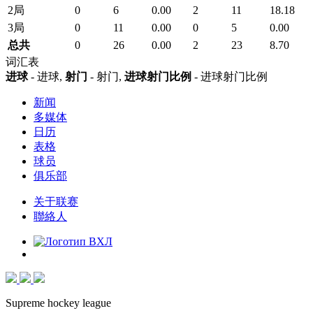
2局
0
6
0.00
2
11
18.18
3局
0
11
0.00
0
5
0.00
总共
0
26
0.00
2
23
8.70
词汇表
进球
- 进球,
射门
- 射门,
进球射门比例
- 进球射门比例
新闻
多媒体
日历
表格
球员
俱乐部
关于联赛
聯絡人
Supreme hockey league