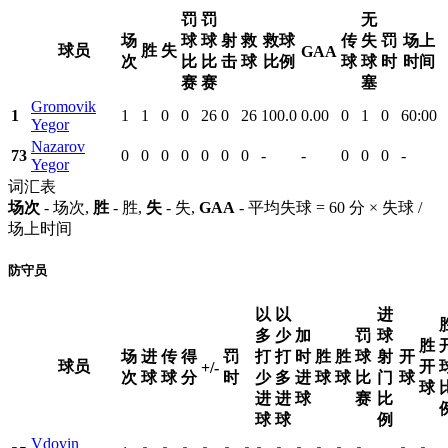
罚
罚
无
场
球
球
射
救
救球
传
失
罚
场上
球员
胜
失
GAA
次
比
比
击
球
比例
球
球
时
时间
赛
赛
塞
Gromovik
1
1
1
0
0
26
0
26
100.0
0.00
0
1
0
60:00
Yegor
Nazarov
73
0
0
0
0
0
0
0
-
-
0
0
0
-
Yegor
词汇表
场次
- 场次,
胜
- 胜,
失
- 失,
GAA
- 平均失球 = 60 分 × 失球 /
场上时间
防守员
以
以
进
多
少
加
罚
球
胜
场
进
传
得
罚
打
打
时
胜
胜
球
射
开
球员
开
+/-
次
球
球
分
时
少
多
进
球
球
比
门
球
球
进
进
球
赛
比
球
球
例
Vdovin