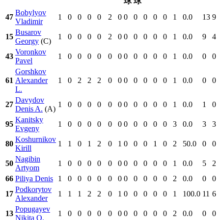
球
球
Bobylyov
47
1
0
0
0
0
2
0
0
0
0
0
0
1
0.0
13
9
Vladimir
Busarov
15
1
0
0
0
0
2
0
0
0
0
0
0
1
0.0
9
4
Georgy
(C)
Voronkov
43
1
0
0
0
0
0
0
0
0
0
0
0
1
0.0
0
0
Pavel
Gorshkov
61
Alexander
1
0
2
2
2
0
0
0
0
0
0
0
1
0.0
0
0
L.
Davydov
27
1
0
0
0
0
0
0
0
0
0
0
0
1
0.0
1
0
Denis A.
(A)
Kanitsky
95
1
0
0
0
0
0
0
0
0
0
0
0
3
0.0
3
3
Evgeny
Koshurnikov
80
1
1
0
1
2
0
1
0
0
0
1
0
2
50.0
0
0
Kirill
Nagibin
50
1
0
0
0
0
0
0
0
0
0
0
0
1
0.0
5
2
Artyom
66
Piliya Denis
1
0
0
0
0
0
0
0
0
0
0
0
2
0.0
0
0
Podkorytov
17
1
1
1
2
2
0
1
0
0
0
0
0
1
100.0
11
6
Alexander
Popugayev
13
1
0
0
0
0
0
0
0
0
0
0
0
2
0.0
0
0
Nikita O.