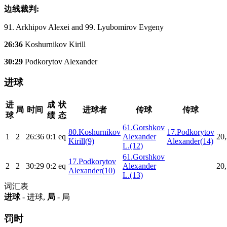
边线裁判:
91. Arkhipov Alexei and 99. Lyubomirov Evgeny
26:36
Koshurnikov Kirill
30:29
Podkorytov Alexander
进球
进
成
状
局
时间
进球者
传球
传球
球
绩
态
61.Gorshkov
80.Koshurnikov
17.Podkorytov
1
2
26:36
0:1
eq
Alexander
20,
Kirill(9)
Alexander(14)
L.(12)
61.Gorshkov
17.Podkorytov
2
2
30:29
0:2
eq
Alexander
20,
Alexander(10)
L.(13)
词汇表
进球
- 进球,
局
- 局
罚时