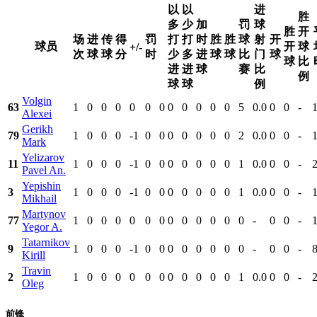
以
以
进
胜
多
少
加
罚
球
胜
开
场
进
传
得
罚
打
打
时
胜
胜
球
射
开
球员
开
球
+/-
次
球
球
分
时
少
多
进
球
球
比
门
球
球
比
进
进
球
赛
比
例
球
球
例
Volgin
63
1
0
0
0
0
0
0
0
0
0
0
0
5
0.0
0
0
-
Alexei
Gerikh
79
1
0
0
0
-1
0
0
0
0
0
0
0
2
0.0
0
0
-
Mark
Yelizarov
11
1
0
0
0
-1
0
0
0
0
0
0
0
1
0.0
0
0
-
Pavel An.
Yepishin
3
1
0
0
0
-1
0
0
0
0
0
0
0
1
0.0
0
0
-
Mikhail
Martynov
77
1
0
0
0
0
0
0
0
0
0
0
0
0
-
0
0
-
Yegor A.
Tatarnikov
9
1
0
0
0
-1
0
0
0
0
0
0
0
0
-
0
0
-
8
Kirill
Travin
2
1
0
0
0
0
0
0
0
0
0
0
0
1
0.0
0
0
-
Oleg
前锋