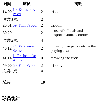
时间
球员
罚款
10. Koreshkov
14:00
2
tripping
Pavel
总共 1局:
2
25:51
69. Filin Fyodor
2
tripping
abuse of officials and
30:29
2
unsportsmanlike conduct
总共 2局:
4
74. Perelyayev
throwing the puck outside the
40:12
2
Semyon
playing area
1. Grishchenko
41:14
0
throwing the stick
Andrei
59:00
69. Filin Fyodor
2
tripping
总共 3局:
4
总共:
10
球员统计