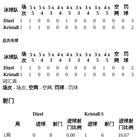
场
空
罚
5 x
5 x
5 x
4 x
4 x
3 x
3 x
3 x
4 x
冰球队
5
4
3
4
3
3
4
5
5
次
网
球
Dizel
1
1
0
0
0
1
0
0
0
0
0
0
3
Kristall
1
1
1
0
0
0
0
0
0
0
0
0
2
总共失球
场
空
罚
5 x
5 x
5 x
4 x
4 x
3 x
3 x
3 x
4 x
冰球队
5
4
3
4
3
3
4
5
5
次
网
球
Dizel
1
1
0
0
0
0
0
0
0
1
0
0
2
Kristall
1
1
0
0
0
0
0
1
0
0
0
0
3
词汇表
场次
- 场次,
空网
- 空网,
罚球
- 罚球
射门
Dizel
Kristall S
进球射
进球射
局
进球
射门
进球
射门
门比例
门比例
1局
0
8
0.00
1
6
16.67