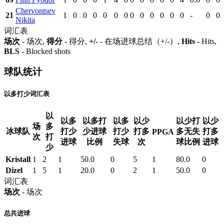
Chervontsev
21
1
0
0
0
0
0
0
0
0
0
0
0
0
-
0
0
Nikita
词汇表
场次
- 场次,
得分
- 得分,
+/-
- 在场进球总结（+/-）,
Hits
- Hits,
BLS
- Blocked shots
球队统计
以多打少词汇表
以
以多
以多打
以多
以少
以少打
以少
场
多
冰球队
打少
少进球
打少
打多
多无失
打多
PPGA
次
打
进球
比例
失球
次
球比例
进球
少
Kristall
1
2
1
50.0
0
5
1
80.0
0
Dizel
1
5
1
20.0
0
2
1
50.0
0
词汇表
场次
- 场次
总共进球