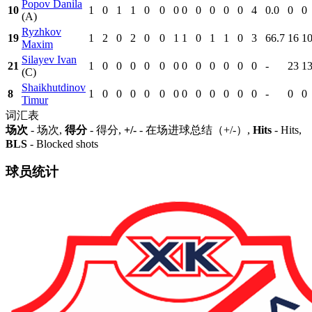
Popov Danila
10
1
0
1
1
0
0
0
0
0
0
0
0
4
0.0
0
0
(A)
Ryzhkov
19
1
2
0
2
0
0
1
1
0
1
1
0
3
66.7
16
1
Maxim
Silayev Ivan
21
1
0
0
0
0
0
0
0
0
0
0
0
0
-
23
1
(C)
Shaikhutdinov
8
1
0
0
0
0
0
0
0
0
0
0
0
0
-
0
0
Timur
词汇表
场次
- 场次,
得分
- 得分,
+/-
- 在场进球总结（+/-）,
Hits
- Hits,
BLS
- Blocked shots
球员统计