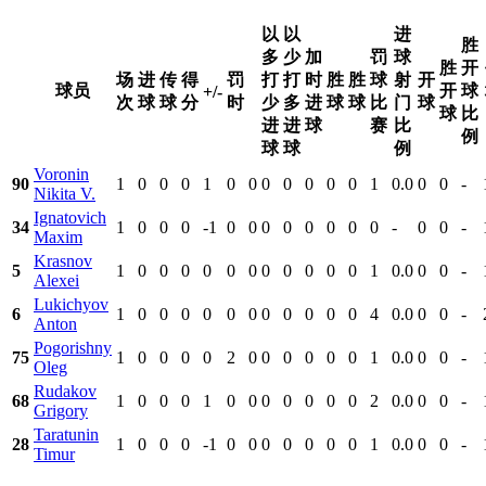
以
以
进
胜
多
少
加
罚
球
胜
开
场
进
传
得
罚
打
打
时
胜
胜
球
射
开
球员
开
球
+/-
次
球
球
分
时
少
多
进
球
球
比
门
球
球
比
进
进
球
赛
比
例
球
球
例
Voronin
90
1
0
0
0
1
0
0
0
0
0
0
0
1
0.0
0
0
-
Nikita V.
Ignatovich
34
1
0
0
0
-1
0
0
0
0
0
0
0
0
-
0
0
-
Maxim
Krasnov
5
1
0
0
0
0
0
0
0
0
0
0
0
1
0.0
0
0
-
Alexei
Lukichyov
6
1
0
0
0
0
0
0
0
0
0
0
0
4
0.0
0
0
-
Anton
Pogorishny
75
1
0
0
0
0
2
0
0
0
0
0
0
1
0.0
0
0
-
Oleg
Rudakov
68
1
0
0
0
1
0
0
0
0
0
0
0
2
0.0
0
0
-
Grigory
Taratunin
28
1
0
0
0
-1
0
0
0
0
0
0
0
1
0.0
0
0
-
Timur