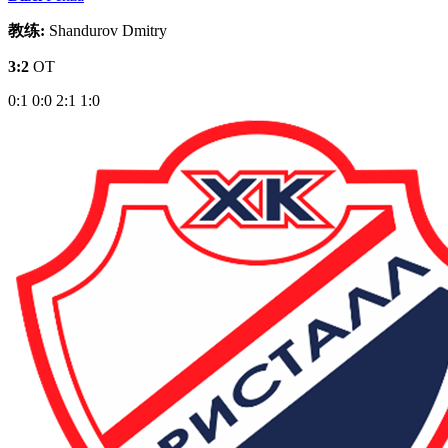
教练:
Shandurov Dmitry
3:2
OT
0:1
0:0
2:1
1:0