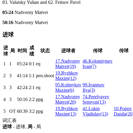
83. Valuisky Yulian and 62. Fetisov Pavel
05:24
Nadvorny Matvei
50:16
Nadvorny Matvei
进球
进
成
局
时间
状态
进球者
传球
传球
球
绩
17.Nadvorny
46.Kolomiytsev
1
1
05:24
0:1
eq
Matvei(19)
Ivan(7)
19.Ryzhkov
2
3
41:14
1:1
pen.shoot
Maxim(12)
95.Kolmykov
99.Ivantsov
3
3
42:24
2:1
eq
Maxim(6)
Ilya(3)
17.Nadvorny
74.Perelyayev
4
3
50:16
2:2
ppg
Matvei(20)
Semyon(13)
19.Ryzhkov
41.Lukin
10.Popov
5
ОТ
60:39
3:2
ppg
Maxim(13)
Vladislav(13)
Danila(20
词汇表
进球
- 进球,
局
- 局