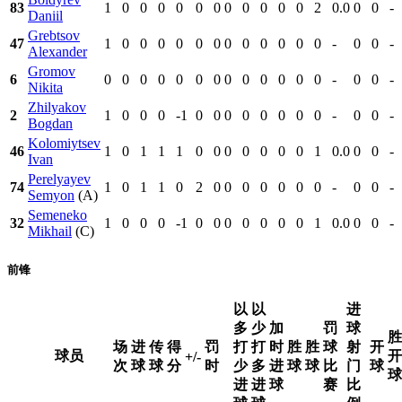
83
1
0
0
0
0
0
0
0
0
0
0
0
2
0.0
0
0
-
Daniil
Grebtsov
47
1
0
0
0
0
0
0
0
0
0
0
0
0
-
0
0
-
Alexander
Gromov
6
0
0
0
0
0
0
0
0
0
0
0
0
0
-
0
0
-
Nikita
Zhilyakov
2
1
0
0
0
-1
0
0
0
0
0
0
0
0
-
0
0
-
Bogdan
Kolomiytsev
46
1
0
1
1
1
0
0
0
0
0
0
0
1
0.0
0
0
-
Ivan
Perelyayev
74
1
0
1
1
0
2
0
0
0
0
0
0
0
-
0
0
-
Semyon
(A)
Semeneko
32
1
0
0
0
-1
0
0
0
0
0
0
0
1
0.0
0
0
-
Mikhail
(C)
前锋
以
以
进
多
少
加
罚
球
胜
场
进
传
得
罚
打
打
时
胜
胜
球
射
开
球员
开
+/-
次
球
球
分
时
少
多
进
球
球
比
门
球
球
进
进
球
赛
比