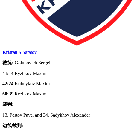
Kristall S
Saratov
教练:
Golubovich Sergei
41:14
Ryzhkov Maxim
42:24
Kolmykov Maxim
60:39
Ryzhkov Maxim
裁判:
13. Pestov Pavel and 34. Sadykhov Alexander
边线裁判: