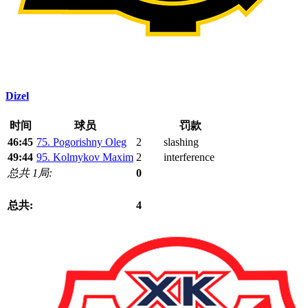
Dizel
时间
球员
罚款
46:45
75. Pogorishny Oleg
2
slashing
49:44
95. Kolmykov Maxim
2
interference
总共 1局:
0
总共:
4