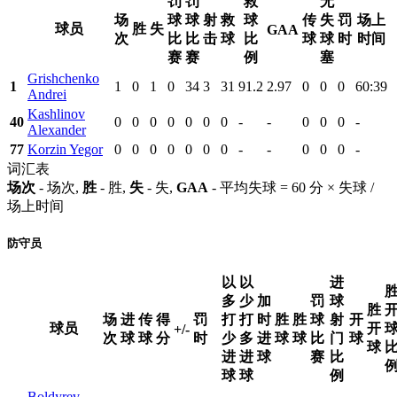
罚
罚
救
无
场
球
球
射
救
球
传
失
罚
场上
球员
胜
失
GAA
次
比
比
击
球
比
球
球
时
时间
赛
赛
例
塞
Grishchenko
1
1
0
1
0
34
3
31
91.2
2.97
0
0
0
60:39
Andrei
Kashlinov
40
0
0
0
0
0
0
0
-
-
0
0
0
-
Alexander
77
Korzin Yegor
0
0
0
0
0
0
0
-
-
0
0
0
-
词汇表
场次
- 场次,
胜
- 胜,
失
- 失,
GAA
- 平均失球 = 60 分 × 失球 /
场上时间
防守员
以
以
进
多
少
加
罚
球
胜
场
进
传
得
罚
打
打
时
胜
胜
球
射
开
球员
开
+/-
次
球
球
分
时
少
多
进
球
球
比
门
球
球
进
进
球
赛
比
球
球
例
Boldyrev