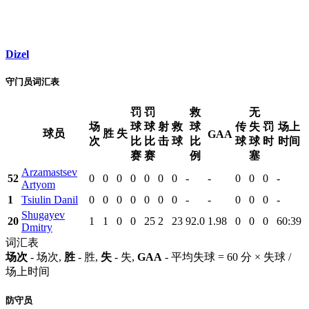
Dizel
守门员词汇表
罚
罚
救
无
场
球
球
射
救
球
传
失
罚
场上
球员
胜
失
GAA
次
比
比
击
球
比
球
球
时
时间
赛
赛
例
塞
Arzamastsev
52
0
0
0
0
0
0
0
-
-
0
0
0
-
Artyom
1
Tsiulin Danil
0
0
0
0
0
0
0
-
-
0
0
0
-
Shugayev
20
1
1
0
0
25
2
23
92.0
1.98
0
0
0
60:39
Dmitry
词汇表
场次
- 场次,
胜
- 胜,
失
- 失,
GAA
- 平均失球 = 60 分 × 失球 /
场上时间
防守员