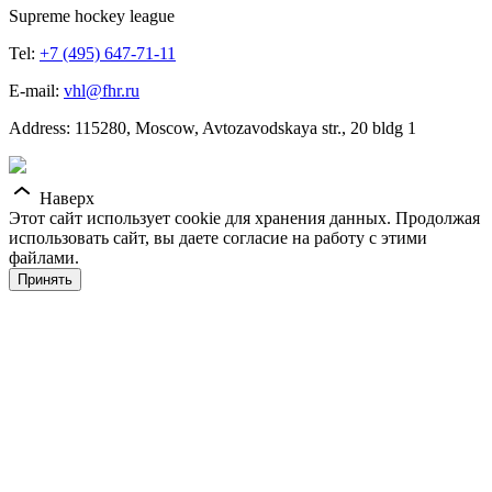
Supreme hockey league
Tel:
+7 (495) 647-71-11
E-mail:
vhl@fhr.ru
Address: 115280, Moscow, Avtozavodskaya str., 20 bldg 1
Наверх
Этот сайт использует cookie для хранения данных. Продолжая
использовать сайт, вы даете согласие на работу с этими
файлами.
Принять