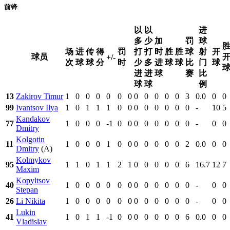
前锋
以
以
进
多
少
加
罚
球
场
进
传
得
罚
打
打
时
胜
胜
球
射
开
球员
+/-
次
球
球
分
时
少
多
进
球
球
比
门
球
进
进
球
赛
比
球
球
例
13
Zakirov Timur
1
0
0
0
0
0
0
0
0
0
0
0
3
0.0
0
0
99
Ivantsov Ilya
1
0
1
1
1
0
0
0
0
0
0
0
0
-
10
5
Kandakov
77
1
0
0
0
-1
0
0
0
0
0
0
0
0
-
0
0
Dmitry
Kolgotin
11
1
0
0
0
1
0
0
0
0
0
0
0
2
0.0
0
0
Dmitry
(A)
Kolmykov
95
1
1
0
1
1
2
1
0
0
0
0
0
6
16.7
12
7
Maxim
Kopyltsov
40
1
0
0
0
0
0
0
0
0
0
0
0
0
-
0
0
Stepan
26
Li Nikita
1
0
0
0
0
0
0
0
0
0
0
0
0
-
0
0
Lukin
41
1
0
1
1
-1
0
0
0
0
0
0
0
6
0.0
0
0
Vladislav