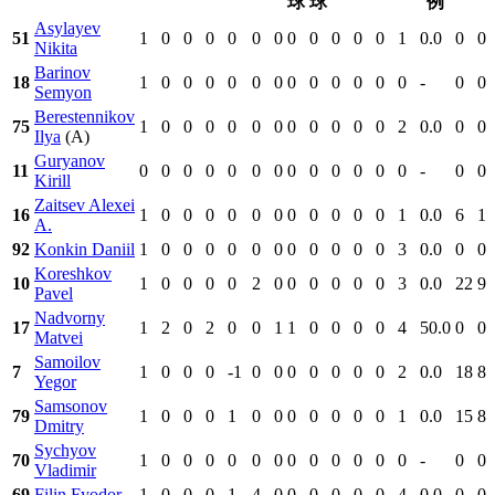
球
球
例
Asylayev
51
1
0
0
0
0
0
0
0
0
0
0
0
1
0.0
0
0
Nikita
Barinov
18
1
0
0
0
0
0
0
0
0
0
0
0
0
-
0
0
Semyon
Berestennikov
75
1
0
0
0
0
0
0
0
0
0
0
0
2
0.0
0
0
Ilya
(A)
Guryanov
11
0
0
0
0
0
0
0
0
0
0
0
0
0
-
0
0
Kirill
Zaitsev Alexei
16
1
0
0
0
0
0
0
0
0
0
0
0
1
0.0
6
1
A.
92
Konkin Daniil
1
0
0
0
0
0
0
0
0
0
0
0
3
0.0
0
0
Koreshkov
10
1
0
0
0
0
2
0
0
0
0
0
0
3
0.0
22
9
Pavel
Nadvorny
17
1
2
0
2
0
0
1
1
0
0
0
0
4
50.0
0
0
Matvei
Samoilov
7
1
0
0
0
-1
0
0
0
0
0
0
0
2
0.0
18
8
Yegor
Samsonov
79
1
0
0
0
1
0
0
0
0
0
0
0
1
0.0
15
8
Dmitry
Sychyov
70
1
0
0
0
0
0
0
0
0
0
0
0
0
-
0
0
Vladimir
69
Filin Fyodor
1
0
0
0
1
4
0
0
0
0
0
0
4
0.0
0
0