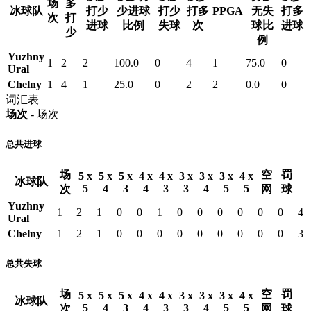
场
多
冰球队
打少
少进球
打少
打多
PPGA
无失
打多
次
打
进球
比例
失球
次
球比
进球
少
例
Yuzhny
1
2
2
100.0
0
4
1
75.0
0
Ural
Chelny
1
4
1
25.0
0
2
2
0.0
0
词汇表
场次
- 场次
总共进球
场
空
罚
5 x
5 x
5 x
4 x
4 x
3 x
3 x
3 x
4 x
冰球队
5
4
3
4
3
3
4
5
5
次
网
球
Yuzhny
1
2
1
0
0
1
0
0
0
0
0
0
4
Ural
Chelny
1
2
1
0
0
0
0
0
0
0
0
0
3
总共失球
场
空
罚
5 x
5 x
5 x
4 x
4 x
3 x
3 x
3 x
4 x
冰球队
5
4
3
4
3
3
4
5
5
次
网
球