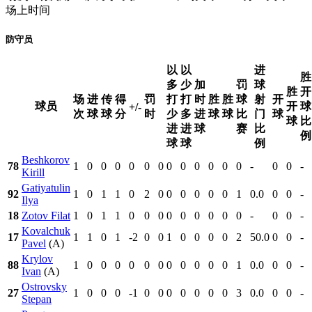
场上时间
防守员
以
以
进
胜
多
少
加
罚
球
胜
开
场
进
传
得
罚
打
打
时
胜
胜
球
射
开
球员
开
球
+/-
次
球
球
分
时
少
多
进
球
球
比
门
球
球
比
进
进
球
赛
比
例
球
球
例
Beshkorov
78
1
0
0
0
0
0
0
0
0
0
0
0
0
-
0
0
-
Kirill
Gatiyatulin
92
1
0
1
1
0
2
0
0
0
0
0
0
1
0.0
0
0
-
Ilya
18
Zotov Filat
1
0
1
1
0
0
0
0
0
0
0
0
0
-
0
0
-
Kovalchuk
17
1
1
0
1
-2
0
0
1
0
0
0
0
2
50.0
0
0
-
Pavel
(A)
Krylov
88
1
0
0
0
0
0
0
0
0
0
0
0
1
0.0
0
0
-
Ivan
(A)
Ostrovsky
27
1
0
0
0
-1
0
0
0
0
0
0
0
3
0.0
0
0
-
Stepan