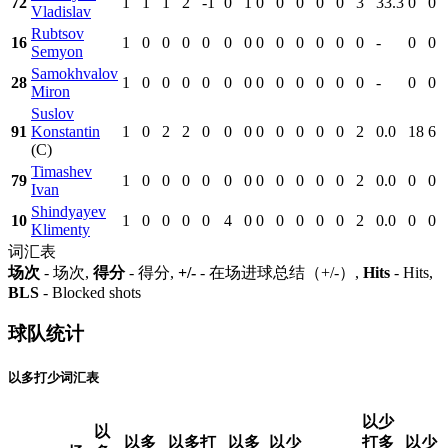
72
1
1
1
2
-1
0
1
0
0
0
0
0
3
33.3
0
0
Vladislav
Rubtsov
16
1
0
0
0
0
0
0
0
0
0
0
0
0
-
0
0
Semyon
Samokhvalov
28
1
0
0
0
0
0
0
0
0
0
0
0
0
-
0
0
Miron
Suslov
91
Konstantin
1
0
2
2
0
0
0
0
0
0
0
0
2
0.0
18
6
(C)
Timashev
79
1
0
0
0
0
0
0
0
0
0
0
0
2
0.0
0
0
Ivan
Shindyayev
10
1
0
0
0
0
4
0
0
0
0
0
0
2
0.0
0
0
Klimenty
词汇表
场次
- 场次,
得分
- 得分,
+/-
- 在场进球总结（+/-）,
Hits
- Hits,
BLS
- Blocked shots
球队统计
以多打少词汇表
以少
以
以多
以多打
以多
以少
打多
以少