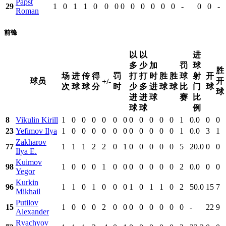
Papst
29
1
0
1
1
0
0
0
0
0
0
0
0
0
-
0
0
-
Roman
前锋
以
以
进
多
少
加
罚
球
胜
场
进
传
得
罚
打
打
时
胜
胜
球
射
开
球员
开
+/-
次
球
球
分
时
少
多
进
球
球
比
门
球
球
进
进
球
赛
比
球
球
例
8
Vikulin Kirill
1
0
0
0
0
0
0
0
0
0
0
0
1
0.0
0
0
23
Yefimov Ilya
1
0
0
0
0
0
0
0
0
0
0
0
1
0.0
3
1
Zakharov
77
1
1
1
2
2
0
1
0
0
0
0
0
5
20.0
0
0
Ilya E.
Kuimov
98
1
0
0
0
1
0
0
0
0
0
0
0
2
0.0
0
0
Yegor
Kurkin
96
1
1
0
1
0
0
0
1
0
1
1
0
2
50.0
15
7
Mikhail
Putilov
15
1
0
0
0
2
0
0
0
0
0
0
0
0
-
22
9
Alexander
Rvachyov