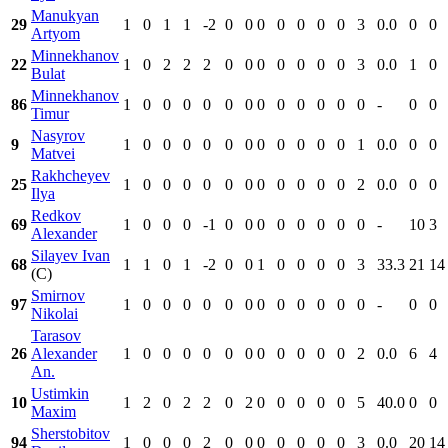
Manukyan
29
1
0
1
1
-2
0
0
0
0
0
0
0
3
0.0
0
0
Artyom
Minnekhanov
22
1
0
2
2
2
0
0
0
0
0
0
0
3
0.0
1
0
Bulat
Minnekhanov
86
1
0
0
0
0
0
0
0
0
0
0
0
0
-
0
0
Timur
Nasyrov
9
1
0
0
0
0
0
0
0
0
0
0
0
1
0.0
0
0
Matvei
Rakhcheyev
25
1
0
0
0
0
0
0
0
0
0
0
0
2
0.0
0
0
Ilya
Redkov
69
1
0
0
0
-1
0
0
0
0
0
0
0
0
-
10
3
Alexander
Silayev Ivan
68
1
1
0
1
-2
0
0
1
0
0
0
0
3
33.3
21
14
(C)
Smirnov
97
1
0
0
0
0
0
0
0
0
0
0
0
0
-
0
0
Nikolai
Tarasov
26
Alexander
1
0
0
0
0
0
0
0
0
0
0
0
2
0.0
6
4
An.
Ustimkin
10
1
2
0
2
2
0
2
0
0
0
0
0
5
40.0
0
0
Maxim
Sherstobitov
94
1
0
0
0
2
0
0
0
0
0
0
0
3
0.0
20
14