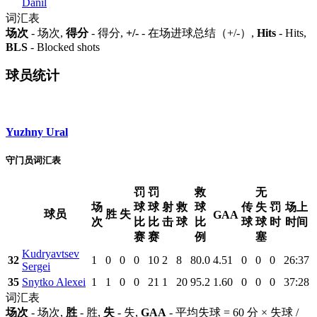
Danil
词汇表
场次
- 场次,
得分
- 得分,
+/-
- 在场进球总结（+/-）,
Hits
- Hits,
BLS
- Blocked shots
球员统计
Yuzhny Ural
守门员词汇表
罚
罚
救
无
场
球
球
射
救
球
传
失
罚
场上
球员
胜
失
GAA
次
比
比
击
球
比
球
球
时
时间
赛
赛
例
塞
Kudryavtsev
32
1
0
0
0
10
2
8
80.0
4.51
0
0
0
26:37
Sergei
35
Snytko Alexei
1
1
0
0
21
1
20
95.2
1.60
0
0
0
37:28
词汇表
场次
- 场次,
胜
- 胜,
失
- 失,
GAA
- 平均失球 = 60 分 × 失球 /