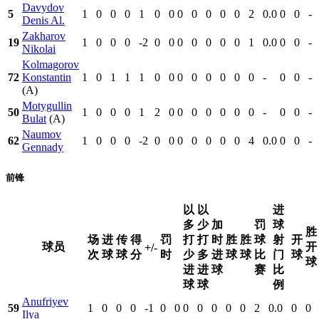
Davydov
5
1
0
0
0
1
0
0
0
0
0
0
0
2
0.0
0
0
-
Denis Al.
Zakharov
19
1
0
0
0
-2
0
0
0
0
0
0
0
1
0.0
0
0
-
Nikolai
Kolmagorov
72
Konstantin
1
0
1
1
1
0
0
0
0
0
0
0
0
-
0
0
-
(A)
Motygullin
50
1
0
0
0
1
2
0
0
0
0
0
0
0
-
0
0
-
Bulat
(A)
Naumov
62
1
0
0
0
-2
0
0
0
0
0
0
0
4
0.0
0
0
-
Gennady
前锋
以
以
进
多
少
加
罚
球
胜
场
进
传
得
罚
打
打
时
胜
胜
球
射
开
球员
开
+/-
次
球
球
分
时
少
多
进
球
球
比
门
球
球
进
进
球
赛
比
球
球
例
Anufriyev
59
1
0
0
0
-1
0
0
0
0
0
0
0
2
0.0
0
0
Ilya