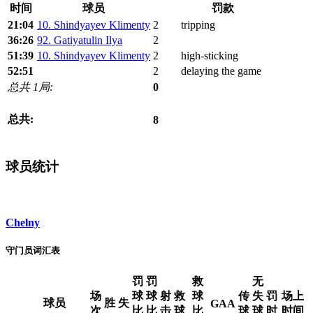
时间
球员
罚款
21:04
10. Shindyayev Klimenty
2
tripping
36:26
92. Gatiyatulin Ilya
2
51:39
10. Shindyayev Klimenty
2
high-sticking
52:51
2
delaying the game
总共 1局:
0
总共:
8
球员统计
Chelny
守门员词汇表
罚
罚
救
无
场
球
球
射
救
球
传
失
罚
场上
球员
胜
失
GAA
次
比
比
击
球
比
球
球
时
时间