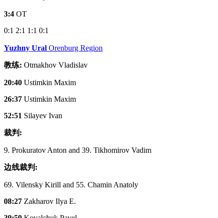
3:4
OT
0:1
2:1
1:1
0:1
Yuzhny Ural
Orenburg Region
教练:
Otmakhov Vladislav
20:40
Ustimkin Maxim
26:37
Ustimkin Maxim
52:51
Silayev Ivan
裁判:
9. Prokuratov Anton and 39. Tikhomirov Vadim
边线裁判:
69. Vilensky Kirill and 55. Chamin Anatoly
08:27
Zakharov Ilya E.
39:59
Kovalchuk Pavel