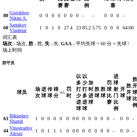
赛
赛
例
塞
Gorokhov
80
0
0
0
0
0
0
0
-
-
0
0
0
-
Nikita A.
Sartakov
60
1
0
1
0
27
4
23
85.2
3.75
0
0
0
64:00
Vladimir
词汇表
场次
- 场次,
胜
- 胜,
失
- 失,
GAA
- 平均失球 = 60 分 × 失球 /
场上时间
防守员
以
以
进
多
少
加
罚
球
胜
场
进
传
得
罚
打
打
时
胜
胜
球
射
开
球员
开
+/-
次
球
球
分
时
少
多
进
球
球
比
门
球
球
进
进
球
赛
比
球
球
例
Biktashev
63
1
0
0
0
0
0
0
0
0
0
0
0
0
-
0
0
-
Shamil
Vinogradov
44
1
0
1
1
1
0
0
0
0
0
0
0
0
-
0
0
-
Alexei