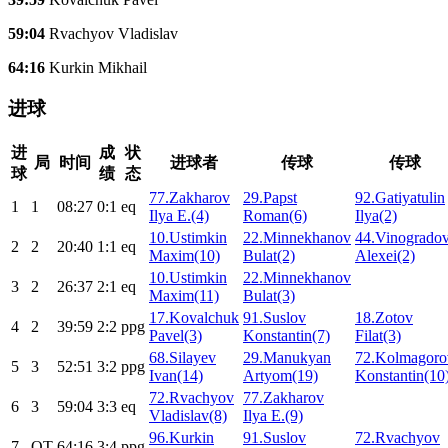
59:04
Rvachyov Vladislav
64:16
Kurkin Mikhail
进球
进
成
状
局
时间
进球者
传球
传球
球
绩
态
77.Zakharov
29.Papst
92.Gatiyatulin
1
1
08:27
0:1
eq
Ilya E.(4)
Roman(6)
Ilya(2)
10.Ustimkin
22.Minnekhanov
44.Vinogrado
2
2
20:40
1:1
eq
Maxim(10)
Bulat(2)
Alexei(2)
10.Ustimkin
22.Minnekhanov
3
2
26:37
2:1
eq
Maxim(11)
Bulat(3)
17.Kovalchuk
91.Suslov
18.Zotov
4
2
39:59
2:2
ppg
Pavel(3)
Konstantin(7)
Filat(3)
68.Silayev
29.Manukyan
72.Kolmagoro
5
3
52:51
3:2
ppg
Ivan(14)
Artyom(19)
Konstantin(10
72.Rvachyov
77.Zakharov
6
3
59:04
3:3
eq
Vladislav(8)
Ilya E.(9)
96.Kurkin
91.Suslov
72.Rvachyov
7
ОТ
64:16
3:4
ppg