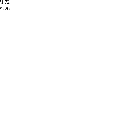
71,72
25,26