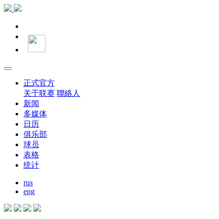
正式官方
关于联赛
聯絡人
新闻
多媒体
日历
俱乐部
球员
表格
统计
rus
eng