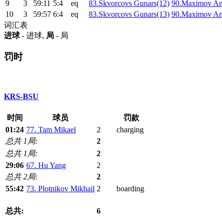
9
3
59:11
5:4
eq
83.Skvorcovs Gunars(12)
90.Maximov An
10
3
59:57
6:4
eq
83.Skvorcovs Gunars(13)
90.Maximov An
词汇表
进球
- 进球,
局
- 局
罚时
KRS-BSU
时间
球员
罚款
01:24
77. Tam Mikael
2
charging
总共 1局:
2
总共 1局:
2
29:06
67. Hu Yang
2
总共 2局:
2
55:42
73. Plotnikov Mikhail
2
boarding
总共:
6