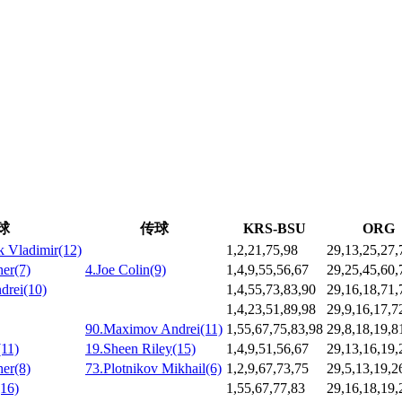
球
传球
KRS-BSU
ORG
 Vladimir(12)
1,2,21,75,98
29,13,25,27,
her(7)
4.Joe Colin(9)
1,4,9,55,56,67
29,25,45,60,
drei(10)
1,4,55,73,83,90
29,16,18,71,
1,4,23,51,89,98
29,9,16,17,7
90.Maximov Andrei(11)
1,55,67,75,83,98
29,8,18,19,8
(11)
19.Sheen Riley(15)
1,4,9,51,56,67
29,13,16,19,
her(8)
73.Plotnikov Mikhail(6)
1,2,9,67,73,75
29,5,13,19,2
(16)
1,55,67,77,83
29,16,18,19,