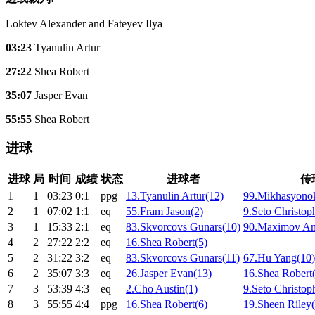
Loktev Alexander and Fateyev Ilya
03:23
Tyanulin Artur
27:22
Shea Robert
35:07
Jasper Evan
55:55
Shea Robert
进球
进球
局
时间
成绩
状态
进球者
传
1
1
03:23
0:1
ppg
13.Tyanulin Artur(12)
99.Mikhasyonok
2
1
07:02
1:1
eq
55.Fram Jason(2)
9.Seto Christop
3
1
15:33
2:1
eq
83.Skvorcovs Gunars(10)
90.Maximov An
4
2
27:22
2:2
eq
16.Shea Robert(5)
5
2
31:22
3:2
eq
83.Skvorcovs Gunars(11)
67.Hu Yang(10)
6
2
35:07
3:3
eq
26.Jasper Evan(13)
16.Shea Robert
7
3
53:39
4:3
eq
2.Cho Austin(1)
9.Seto Christop
8
3
55:55
4:4
ppg
16.Shea Robert(6)
19.Sheen Riley