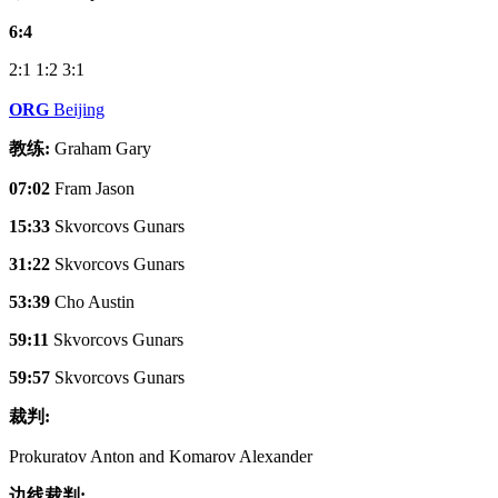
6:4
2:1
1:2
3:1
ORG
Beijing
教练:
Graham Gary
07:02
Fram Jason
15:33
Skvorcovs Gunars
31:22
Skvorcovs Gunars
53:39
Cho Austin
59:11
Skvorcovs Gunars
59:57
Skvorcovs Gunars
裁判:
Prokuratov Anton and Komarov Alexander
边线裁判: