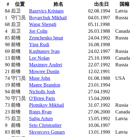
#
位置
姓名
出生日
国籍
84
后卫
Bazevics Kristaps
02.08.1994
Latvia
1
守门员
Boyarchuk Mikhail
04.01.1997
Russia
68
后卫
Wang Shengli
05.11.1998
4
后卫
Joe Colin
26.03.1988
Canada
85
前锋
Zemchenko Ignat
24.04.1992
Russia
98
前锋
Ying Rudi
16.08.1998
69
前锋
Kashtanov Ivan
24.02.1997
Russia
13
前锋
Lee Nolan
25.10.1999
Canada
90
前锋
Maximov Andrei
22.07.1992
Russia
21
前锋
Mowree Dustin
12.02.1991
74
守门员
Muse John
01.08.1988
USA
19
前锋
Magee Brandon
23.01.1994
94
前锋
Nicholls Josh
27.04.1992
70
守门员
O'Brien Paris
15.04.2000
73
前锋
Plotnikov Mikhail
31.07.1992
Russia
23
前锋
Riggs Ryan
27.06.2000
Canada
75
后卫
Salija Arturs
15.05.1992
Latvia
9
前锋
Seto Christopher
10.06.1997
83
前锋
Skvorcovs Gunars
13.01.1990
Latvia